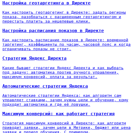
Настройка геотаргетинга в Директе
Как настроить геотаргетинг в Директе: задать регионы
показа, разобраться с расширенным геотаргетингом и
перестать платить за нецелевые клики.
Настройка расписания показов в Директе
Как настроить расписание показов в Директе: временной
таргетинг, коэффициенты по часам, часовой пояс и когда
ограничивать показы не стоит.
Стратегии Яндекс Директа
Какие бывают стратегии Яндекс Директа и как выбрать
под задачу: автоматика против ручного управления,
максимум конверсий, оплата за результат.
Автоматические стратегии Яндекса
Автоматические стратегии Яндекса: как алгоритм сам
управляет ставками, зачем нужны цели и обучение, кому
подходит автоматика и где её ловушки.
Максимум конверсий: как работает стратегия
Стратегия максимум конверсий в Директе: как алгоритм
приводит заявки, зачем цели в Метрике, бюджет или цена
заявки и период обучения. С примером.