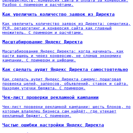
релевантность, конверсия сайта и оплата за конверсии.
Разбор с примером и расчётами.
Как увеличить количество заявок из Директа
Как увеличить количество заявок из Директа: семантика,
РСЯ, ретаргетинг и конверсия сайта как главный
множитель. С примером и расчётами.
Масштабирование Яндекс Директа
Масштабирование Яндекс Директа: когда начинать, как
расти вширь и через конверсию, не сломав экономику
кампании. С примером и цифрами.
Как сделать аудит Яндекс Директа самостоятельно
Как сделать аудит Яндекс Директа самому: пошаговая
проверка целей, запросов, объявлений, ставок и сайта.
Находим утечки бюджета. С примером.
Чек-лист проверки рекламной кампании
Чек-лист проверки рекламной кампании: шесть блоков, по
которым владелец бизнеса сам найдёт, где утекает
рекламный бюджет. С примером.
Частые ошибки настройки Яндекс Директа