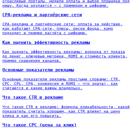
отраслевые порталы, модели оплаты и выбор площадки под
нишу. Когда окупается — с примером и цифрами.
CPA-реклама и партнёрские сети
CPA-реклама и партнёрские сети: оплата за действие,
как работают CPA-сети, плюсы, риски фрода, кому
подходит и пример расчёта с цифрами.
Как оценить эффективность рекламы
Как оценить эффективность рекламы: воронка от показа
до денег, ключевые метрики, ROMI и стоимость клиента,
пример сравнения каналов.
Основные показатели рекламы
Основные показатели рекламы простыми словами: CTR,
CPC, CPL, CPA, конверсия и ROMI — что значат, как
считаются и какие важны владельцу.
Что такое CTR в рекламе
Что такое CTR в рекламе: формула кликабельности, какой
показатель считать хорошим, как CTR влияет на цену
клика и как его повысить.
Что такое CPC (цена за клик)