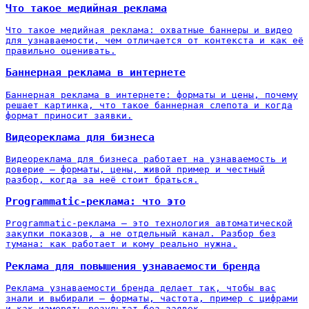
Что такое медийная реклама
Что такое медийная реклама: охватные баннеры и видео
для узнаваемости, чем отличается от контекста и как её
правильно оценивать.
Баннерная реклама в интернете
Баннерная реклама в интернете: форматы и цены, почему
решает картинка, что такое баннерная слепота и когда
формат приносит заявки.
Видеореклама для бизнеса
Видеореклама для бизнеса работает на узнаваемость и
доверие — форматы, цены, живой пример и честный
разбор, когда за неё стоит браться.
Programmatic-реклама: что это
Programmatic-реклама — это технология автоматической
закупки показов, а не отдельный канал. Разбор без
тумана: как работает и кому реально нужна.
Реклама для повышения узнаваемости бренда
Реклама узнаваемости бренда делает так, чтобы вас
знали и выбирали — форматы, частота, пример с цифрами
и как измерять результат без заявок.