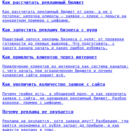
Как рассчитать рекламный бюджет
Как рассчитать рекламный бюджет от цели, а не с
потолка: цепочка клиенты — заявки — клики — деньги на
конкретном примере с цифрами.
Как запустить рекламу бизнеса с нуля
Пошаговый запуск рекламы бизнеса с нуля: от проверки
готовности до первых выводов. Что подготовить, с
какого канала начать и каких ошибок избежать.
Как привлечь клиентов через интернет
Привлечение клиентов из интернета как система каналов:
с чего начать при ограниченном бюджете и почему
конверсия сайта решает всё.
Как увеличить количество заявок с сайта
Почему трафик есть, а обращений мало, и как увеличить
заявки с сайта, не наращивая рекламный бюджет. Разбор
воронки, пример с цифрами.
Почему реклама не окупается
Реклама не окупается, хотя заявки идут? Разбираем, где
рвётся экономика от рубля затрат до прибыли, и как
вывести рекламу в плюс.