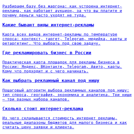
Разбираем базу без жаргона: как устроена интернет-
реклама, как работает аукцион, за что вы платите и
почему деньги часто уходят не туда.
Какие бывают виды интернет-рекламы
Карта всех видов интернет-рекламы по температуре
спроса: контекст, таргет, Telegram, медийка, карты и
ретаргетинг. Что выбрать под свою задачу.
Где рекламировать бизнес в России
Практическая карта площадок для рекламы бизнеса в
России: Яндекс, ВКонтакте, Telegram, Авито, карты.
Кому что подходит и с чего начинать.
Как выбрать рекламный канал под нишу
Пошаговый алгоритм выбора рекламных каналов под нишу:
тип спроса, география, экономика и аналитика. Три ниши
— три разных набора каналов.
Сколько стоит интернет-реклама
Из чего складывается стоимость интернет рекламы,
реальные диапазоны бюджетов для малого бизнеса и как
считать цену заявки и клиента.