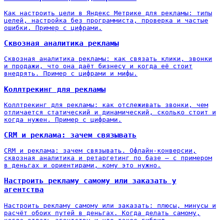
Как настроить цели в Яндекс Метрике для рекламы: типы
целей, настройка без программиста, проверка и частые
ошибки. Пример с цифрами.
Сквозная аналитика рекламы
Сквозная аналитика рекламы: как связать клики, звонки
и продажи, что она даёт бизнесу и когда её стоит
внедрять. Пример с цифрами и мифы.
Коллтрекинг для рекламы
Коллтрекинг для рекламы: как отслеживать звонки, чем
отличается статический и динамический, сколько стоит и
когда нужен. Пример с цифрами.
CRM и реклама: зачем связывать
CRM и реклама: зачем связывать. Офлайн-конверсии,
сквозная аналитика и ретаргетинг по базе — с примером
в деньгах и ориентирами, кому это нужно.
Настроить рекламу самому или заказать у
агентства
Настроить рекламу самому или заказать: плюсы, минусы и
расчёт обоих путей в деньгах. Когда делать самому,