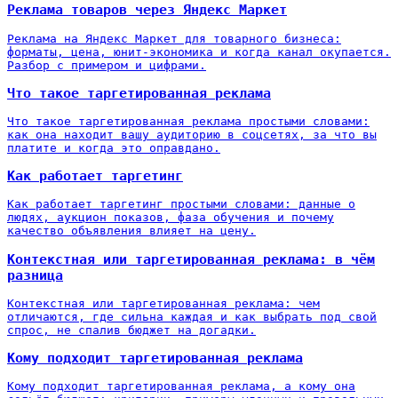
Реклама товаров через Яндекс Маркет
Реклама на Яндекс Маркет для товарного бизнеса:
форматы, цена, юнит-экономика и когда канал окупается.
Разбор с примером и цифрами.
Что такое таргетированная реклама
Что такое таргетированная реклама простыми словами:
как она находит вашу аудиторию в соцсетях, за что вы
платите и когда это оправдано.
Как работает таргетинг
Как работает таргетинг простыми словами: данные о
людях, аукцион показов, фаза обучения и почему
качество объявления влияет на цену.
Контекстная или таргетированная реклама: в чём
разница
Контекстная или таргетированная реклама: чем
отличаются, где сильна каждая и как выбрать под свой
спрос, не спалив бюджет на догадки.
Кому подходит таргетированная реклама
Кому подходит таргетированная реклама, а кому она