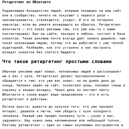
Ретаргетинг во ВКонтакте
Подавляющее большинство людей, впервые попавших на ваш сайт
или в сообщество, ничего не покупают с первого раза —
присматриваются, отвлекаются, уходят. И это не потеряно
навсегда, если вы умеете возвращать их обратно. Ретаргетинг
вконтакте — это показ рекламы тем, кто уже как-то с вами
контактировал: был на сайте, заходил в паблик, состоит в базе
клиентов. Такая реклама почти всегда даёт заявки дешевле, чем
показ незнакомым людям, потому что вы работаете с уже тёплой
аудиторией. Разберём, как это устроено и как настроить
возврат клиентов без слитого бюджета.
Что такое ретаргетинг простыми словами
Обычная реклама ищет новых, незнакомых людей и рассказывает
им о вас с нуля. Ретаргетинг делает противоположное —
обращается к тем, кто уже вас знает, но не довёл дело до
конца. Человек зашёл на сайт, посмотрел цены, положил товар в
корзину и закрыл вкладку. Через день он листает ленту
ВКонтакте и снова видит ваше предложение — это и есть
ретаргетинг в действии.
Логика проста: довести до покупки того, кто уже проявил
интерес, дешевле и легче, чем убедить с нуля холодного
человека. Первый уже прошёл половину пути — узнал о вас,
задумался. Ему нужно лишь напоминание или небольшой толчок.
Поэтому ретаргетинг — один из самых окупаемых инструментов в