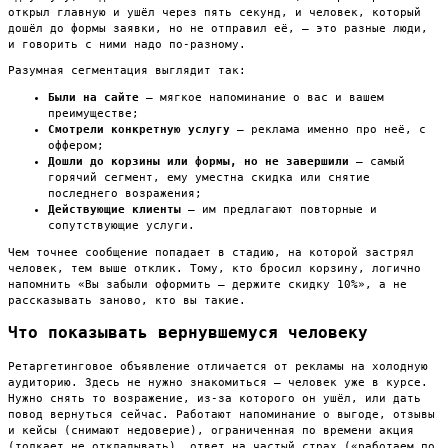
открыл главную и ушёл через пять секунд, и человек, который
дошёл до формы заявки, но не отправил её, — это разные люди,
и говорить с ними надо по-разному.
Разумная сегментация выглядит так:
Были на сайте
— мягкое напоминание о вас и вашем
преимуществе;
Смотрели конкретную услугу
— реклама именно про неё, с
оффером;
Дошли до корзины или формы, но не завершили
— самый
горячий сегмент, ему уместна скидка или снятие
последнего возражения;
Действующие клиенты
— им предлагают повторные и
сопутствующие услуги.
Чем точнее сообщение попадает в стадию, на которой застрял
человек, тем выше отклик. Тому, кто бросил корзину, логично
напомнить «Вы забыли оформить — держите скидку 10%», а не
рассказывать заново, кто вы такие.
Что показывать вернувшемуся человеку
Ретаргетинговое объявление отличается от рекламы на холодную
аудиторию. Здесь не нужно знакомиться — человек уже в курсе.
Нужно снять то возражение, из-за которого он ушёл, или дать
повод вернуться сейчас. Работают напоминание о выгоде, отзывы
и кейсы (снимают недоверие), ограниченная по времени акция
(толкает не откладывать), ответ на частый страх («работаем по