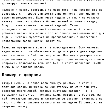
договору», «оплата после»).
Полезно и менять сообщение по мере того, как человек всё не
возвращается. Первые дни достаточно мягкого напоминания о
вашем преимуществе. Если через неделю он так и не оставил
заявку — уместно добавить более сильный аргумент: скидку,
бонус, отзыв клиента с похожей задачей. Такая
последовательность касаний называется цепочкой, и она
работает мягче, чем один и тот же баннер, мелькающий изо дня
в день. Человек чувствует не преследование, а постепенно
нарастающий повод наконец решиться.
Важно не превратить возврат в преследование. Если человек
видит одно и то же объявление по десять раз в день неделями,
это раздражает и бьёт по репутации. Поэтому в ретаргетинге
ограничивают частоту показов и задают срок жизни аудитории —
например, показывать тем, кто был на сайте последние 14–30
дней, а не полгода назад.
Пример с цифрами
Студия кухонь на заказ вела обычную рекламу на сайт и
получала заявки примерно по 900 рублей. На сайт при этом
заходило много людей, которые смотрели каталог, но не
оставляли контакты, — покупка кухни решение не быстрое. На
сайт поставили пиксель и настроили ретаргетинг вконтакте на
тех, кто был в разделе каталога за последние 21 день, но не
отправил заявку.