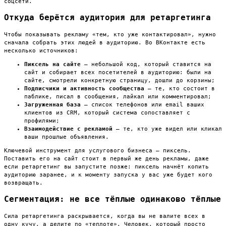
соцсети.
Откуда берётся аудитория для ретаргетинга
Чтобы показывать рекламу «тем, кто уже контактировал», нужно
сначала собрать этих людей в аудиторию. Во ВКонтакте есть
несколько источников:
Пиксель на сайте
— небольшой код, который ставится на
сайт и собирает всех посетителей в аудиторию: были на
сайте, смотрели конкретную страницу, дошли до корзины;
Подписчики и активность сообщества
— те, кто состоит в
паблике, писал в сообщения, лайкал или комментировал;
Загруженная база
— список телефонов или email ваших
клиентов из CRM, который система сопоставляет с
профилями;
Взаимодействие с рекламой
— те, кто уже видел или кликал
ваши прошлые объявления.
Ключевой инструмент для услугового бизнеса — пиксель.
Поставить его на сайт стоит в первый же день рекламы, даже
если ретаргетинг вы запустите позже: пиксель начнёт копить
аудиторию заранее, и к моменту запуска у вас уже будет кого
возвращать.
Сегментация: не все тёплые одинаково тёплые
Сила ретаргетинга раскрывается, когда вы не валите всех в
одну кучу, а делите по «теплоте». Человек, который просто