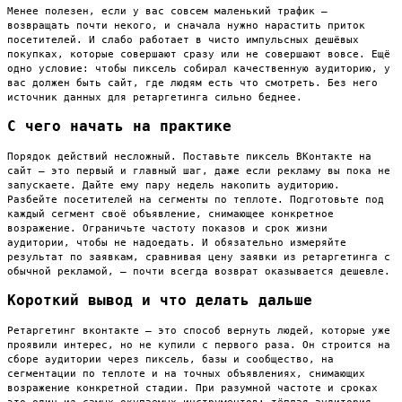
Менее полезен, если у вас совсем маленький трафик —
возвращать почти некого, и сначала нужно нарастить приток
посетителей. И слабо работает в чисто импульсных дешёвых
покупках, которые совершают сразу или не совершают вовсе. Ещё
одно условие: чтобы пиксель собирал качественную аудиторию, у
вас должен быть сайт, где людям есть что смотреть. Без него
источник данных для ретаргетинга сильно беднее.
С чего начать на практике
Порядок действий несложный. Поставьте пиксель ВКонтакте на
сайт — это первый и главный шаг, даже если рекламу вы пока не
запускаете. Дайте ему пару недель накопить аудиторию.
Разбейте посетителей на сегменты по теплоте. Подготовьте под
каждый сегмент своё объявление, снимающее конкретное
возражение. Ограничьте частоту показов и срок жизни
аудитории, чтобы не надоедать. И обязательно измеряйте
результат по заявкам, сравнивая цену заявки из ретаргетинга с
обычной рекламой, — почти всегда возврат оказывается дешевле.
Короткий вывод и что делать дальше
Ретаргетинг вконтакте — это способ вернуть людей, которые уже
проявили интерес, но не купили с первого раза. Он строится на
сборе аудитории через пиксель, базы и сообщество, на
сегментации по теплоте и на точных объявлениях, снимающих
возражение конкретной стадии. При разумной частоте и сроках