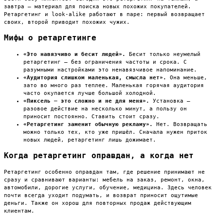
завтра — материал для поиска новых похожих покупателей.
Ретаргетинг и look-alike работают в паре: первый возвращает
своих, второй приводит похожих чужих.
Мифы о ретаргетинге
«Это навязчиво и бесит людей».
Бесит только неумелый
ретаргетинг — без ограничения частоты и срока. С
разумными настройками это ненавязчивое напоминание.
«Аудитория слишком маленькая, смысла нет».
Она меньше,
зато во много раз теплее. Маленькая горячая аудитория
часто окупается лучше большой холодной.
«Пиксель — это сложно и не для меня».
Установка —
разовое действие на несколько минут, а пользу он
приносит постоянно. Ставить стоит сразу.
«Ретаргетинг заменит обычную рекламу».
Нет. Возвращать
можно только тех, кто уже пришёл. Сначала нужен приток
новых людей, ретаргетинг лишь дожимает.
Когда ретаргетинг оправдан, а когда нет
Ретаргетинг особенно оправдан там, где решение принимают не
сразу и сравнивают варианты: мебель на заказ, ремонт, окна,
автомобили, дорогие услуги, обучение, медицина. Здесь человек
почти всегда уходит подумать, и возврат приносит ощутимые
деньги. Также он хорош для повторных продаж действующим
клиентам.