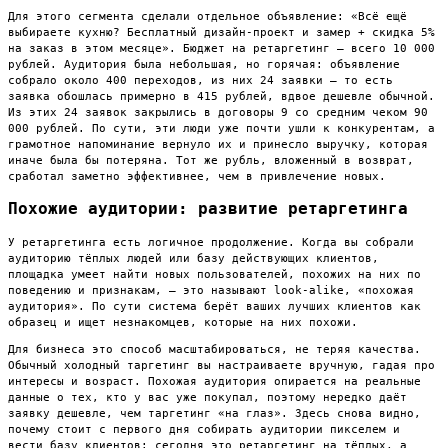
Для этого сегмента сделали отдельное объявление: «Всё ещё
выбираете кухню? Бесплатный дизайн-проект и замер + скидка 5%
на заказ в этом месяце». Бюджет на ретаргетинг — всего 10 000
рублей. Аудитория была небольшая, но горячая: объявление
собрало около 400 переходов, из них 24 заявки — то есть
заявка обошлась примерно в 415 рублей, вдвое дешевле обычной.
Из этих 24 заявок закрылись в договоры 9 со средним чеком 90
000 рублей. По сути, эти люди уже почти ушли к конкурентам, а
грамотное напоминание вернуло их и принесло выручку, которая
иначе была бы потеряна. Тот же рубль, вложенный в возврат,
сработал заметно эффективнее, чем в привлечение новых.
Похожие аудитории: развитие ретаргетинга
У ретаргетинга есть логичное продолжение. Когда вы собрали
аудиторию тёплых людей или базу действующих клиентов,
площадка умеет найти новых пользователей, похожих на них по
поведению и признакам, — это называют look-alike, «похожая
аудитория». По сути система берёт ваших лучших клиентов как
образец и ищет незнакомцев, которые на них похожи.
Для бизнеса это способ масштабироваться, не теряя качества.
Обычный холодный таргетинг вы настраиваете вручную, гадая про
интересы и возраст. Похожая аудитория опирается на реальные
данные о тех, кто у вас уже покупал, поэтому нередко даёт
заявку дешевле, чем таргетинг «на глаз». Здесь снова видно,
почему стоит с первого дня собирать аудитории пикселем и
вести базу клиентов: сегодня это ретаргетинг на тёплых, а