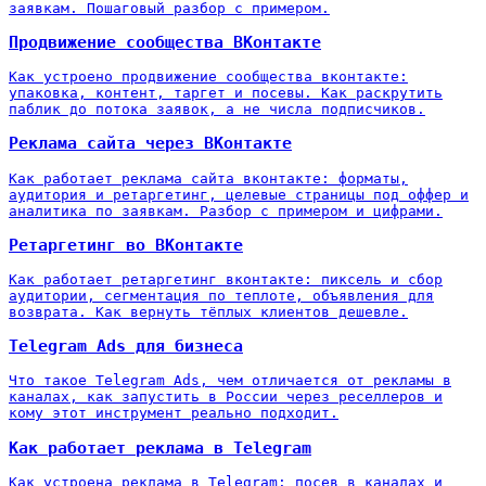
заявкам. Пошаговый разбор с примером.
Продвижение сообщества ВКонтакте
Как устроено продвижение сообщества вконтакте:
упаковка, контент, таргет и посевы. Как раскрутить
паблик до потока заявок, а не числа подписчиков.
Реклама сайта через ВКонтакте
Как работает реклама сайта вконтакте: форматы,
аудитория и ретаргетинг, целевые страницы под оффер и
аналитика по заявкам. Разбор с примером и цифрами.
Ретаргетинг во ВКонтакте
Как работает ретаргетинг вконтакте: пиксель и сбор
аудитории, сегментация по теплоте, объявления для
возврата. Как вернуть тёплых клиентов дешевле.
Telegram Ads для бизнеса
Что такое Telegram Ads, чем отличается от рекламы в
каналах, как запустить в России через реселлеров и
кому этот инструмент реально подходит.
Как работает реклама в Telegram
Как устроена реклама в Telegram: посев в каналах и