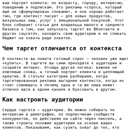
ваш портрет клиента: по возрасту, городу, интересам,
поведению и подпискам. Это реклама «спроса, который
ещё не сформулирован словами», и она хорошо работает
там, где контекст пасует — для новых продуктов,
визуальных ниш, услуг с эмоциональной покупкой. Этот
блок собирает статьи для владельца малого и среднего
бизнеса о том, как запускать таргет во ВКонтакте и
других соцсетях, находить свою аудиторию и не сливать
бюджет на охваты ради охватов.
Чем таргет отличается от контекста
В контексте вы ловите готовый спрос — человек уже ищет
«купить». В таргете вы сами приходите к аудитории и
создаёте интерес. Отсюда другая логика: важнее не
ключевые слова, а точный портрет клиента и цепляющий
креатив. В статьях категории разбираем, когда
таргетированная реклама выгоднее контекста, когда их
стоит совмещать и почему одна и та же ниша может
отлично идти в одном канале и буксовать в другом.
Как настроить аудитории
Сердце таргета — аудитории. Их можно собирать по
интересам и демографии, по подписчикам сообществ
конкурентов, по действиям на сайте через пиксель, а
также строить похожие аудитории на основе ваших
клиентов. Показываем, как сузить охват до тех, кто