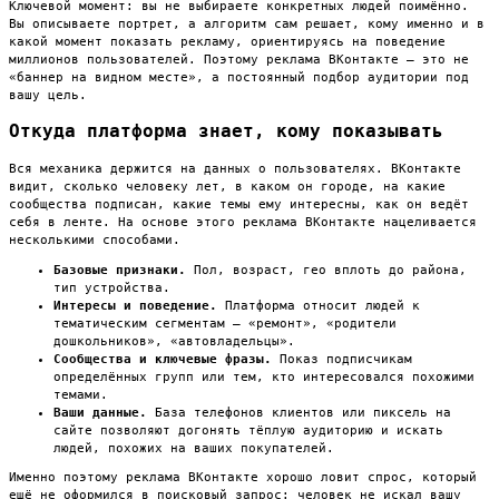
Ключевой момент: вы не выбираете конкретных людей поимённо.
Вы описываете портрет, а алгоритм сам решает, кому именно и в
какой момент показать рекламу, ориентируясь на поведение
миллионов пользователей. Поэтому реклама ВКонтакте — это не
«баннер на видном месте», а постоянный подбор аудитории под
вашу цель.
Откуда платформа знает, кому показывать
Вся механика держится на данных о пользователях. ВКонтакте
видит, сколько человеку лет, в каком он городе, на какие
сообщества подписан, какие темы ему интересны, как он ведёт
себя в ленте. На основе этого реклама ВКонтакте нацеливается
несколькими способами.
Базовые признаки.
Пол, возраст, гео вплоть до района,
тип устройства.
Интересы и поведение.
Платформа относит людей к
тематическим сегментам — «ремонт», «родители
дошкольников», «автовладельцы».
Сообщества и ключевые фразы.
Показ подписчикам
определённых групп или тем, кто интересовался похожими
темами.
Ваши данные.
База телефонов клиентов или пиксель на
сайте позволяют догонять тёплую аудиторию и искать
людей, похожих на ваших покупателей.
Именно поэтому реклама ВКонтакте хорошо ловит спрос, который
ещё не оформился в поисковый запрос: человек не искал вашу