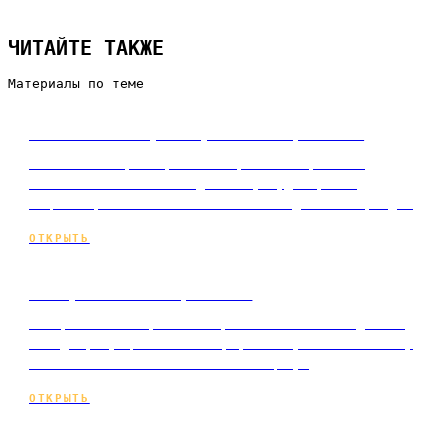
ЧИТАЙТЕ ТАКЖЕ
Материалы по теме
Что такое таргетированная реклама
Что такое таргетированная реклама простыми
словами: как она находит вашу аудиторию в
соцсетях, за что вы платите и когда это оправда…
ОТКРЫТЬ
Как работает таргетинг
Как работает таргетинг простыми словами: данные
о людях, аукцион показов, фаза обучения и почему
качество объявления влияет на цену.
ОТКРЫТЬ