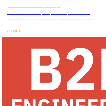
Контекстная или таргетированная
реклама: в чём разница
Контекстная или таргетированная реклама: чем
отличаются, где сильна каждая и как выбрать под
свой спрос, не спалив бюджет на догадки…
ОТКРЫТЬ