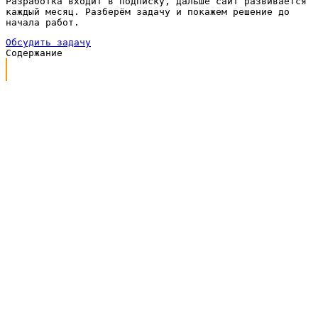
Разработка входит в подписку, дальше сайт развивается
каждый месяц. Разберём задачу и покажем решение до
начала работ.
Обсудить задачу
Содержание
Сначала цель, потом всё остальное
Кабинет: старый и новый
Ядро настройки — аудитория
Формат объявления: чем показываться
Оффер и креатив: за что цепляется взгляд
Пример с цифрами
Бюджет и обучение кампании
Тестирование связок: настройку не угадывают
Аналитика: как понять, что настройка сработала
Мифы о настройке рекламы во ВКонтакте
Когда реклама во ВКонтакте оправдана, а когда нет