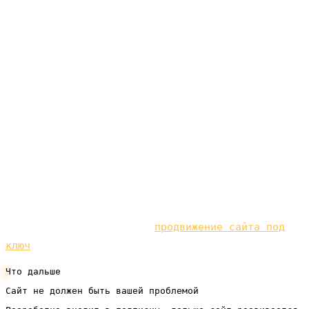
вашего сайта или сообщества. Дальше решает то,
куда он попал. Если после клика открывается
медленная страница без внятного предложения или
заброшенный паблик, разогретый интерес гаснет, и
оплаченный клик пропадает. Мы делаем быстрые
продающие сайты под ключ по подписке, без
крупных вложений на старте, — такой сайт
становится надёжным фундаментом, на котором ваша
реклама во ВКонтакте окупается реальными
клиентами, а не просто просмотрами.
Чтобы не зависеть только от рекламного бюджета,
развивайте и органику —
продвижение сайта под
ключ
под вашу нишу.
Что дальше
Сайт не должен быть вашей проблемой