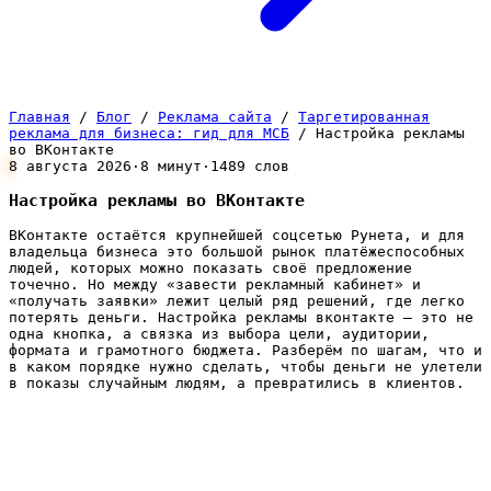
Главная
/
Блог
/
Реклама сайта
/
Таргетированная
реклама для бизнеса: гид для МСБ
/
Настройка рекламы
во ВКонтакте
8 августа 2026
·
8 минут
·
1489 слов
Настройка рекламы во ВКонтакте
ВКонтакте остаётся крупнейшей соцсетью Рунета, и для
владельца бизнеса это большой рынок платёжеспособных
людей, которых можно показать своё предложение
точечно. Но между «завести рекламный кабинет» и
«получать заявки» лежит целый ряд решений, где легко
потерять деньги. Настройка рекламы вконтакте — это не
одна кнопка, а связка из выбора цели, аудитории,
формата и грамотного бюджета. Разберём по шагам, что и
в каком порядке нужно сделать, чтобы деньги не улетели
в показы случайным людям, а превратились в клиентов.
Сначала цель, потом всё остальное