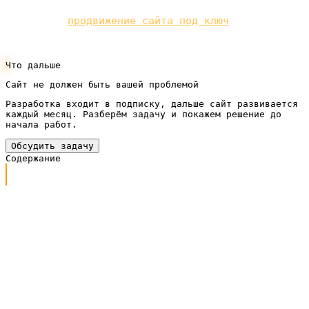
Реклама даёт клиентов сразу, органика — вдолгую.
Мы делаем
продвижение сайта под ключ
по
подписке.
Что дальше
Сайт не должен быть вашей проблемой
Разработка входит в подписку, дальше сайт развивается
каждый месяц. Разберём задачу и покажем решение до
начала работ.
Обсудить задачу
Содержание
Зачем услуговому бизнесу сообщество
Упаковка: с чего всё начинается
Контент: чем удерживать и прогревать
Платное продвижение: как реально растёт сообщество
Пример с цифрами
Как превратить подписчика в клиента
Подписчики или клиенты: за чем гнаться