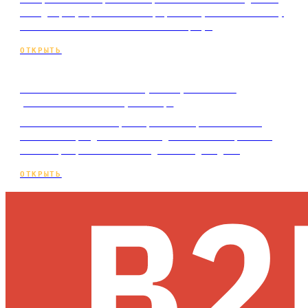
о людях, аукцион показов, фаза обучения и почему
качество объявления влияет на цену.
ОТКРЫТЬ
Контекстная или таргетированная
реклама: в чём разница
Контекстная или таргетированная реклама: чем
отличаются, где сильна каждая и как выбрать под
свой спрос, не спалив бюджет на догадки…
ОТКРЫТЬ