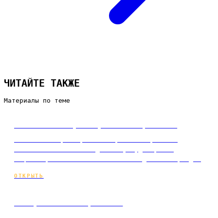
ЧИТАЙТЕ ТАКЖЕ
Материалы по теме
Что такое таргетированная реклама
Что такое таргетированная реклама простыми
словами: как она находит вашу аудиторию в
соцсетях, за что вы платите и когда это оправда…
ОТКРЫТЬ
Как работает таргетинг
Как работает таргетинг простыми словами: данные