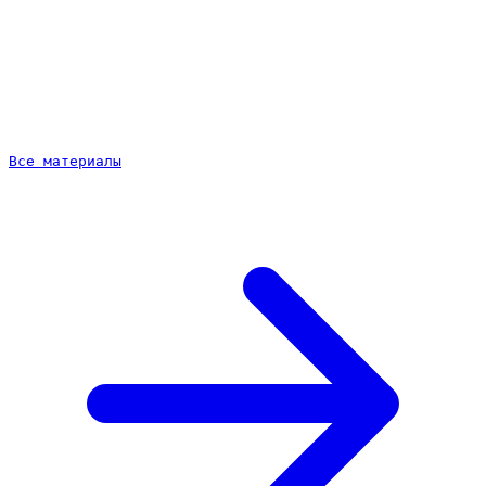
Мифы о продвижении сообщества
Частые ошибки при продвижении паблика
Когда сообщество оправдано, а когда нет
Короткий вывод и что делать дальше
Все материалы