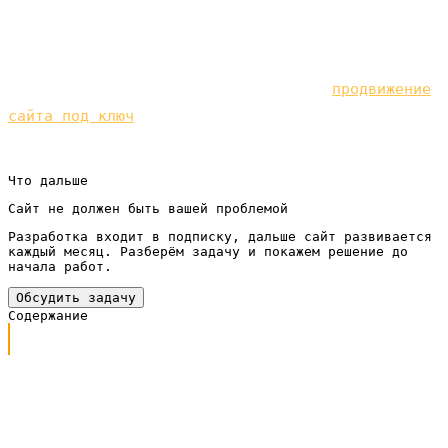
окупаемость.
Платный трафик работает лучше в связке с
органикой. Посмотрите, как устроено
продвижение
сайта под ключ
— клиенты из поиска без платы за
каждый клик.
Что дальше
Сайт не должен быть вашей проблемой
Разработка входит в подписку, дальше сайт развивается
каждый месяц. Разберём задачу и покажем решение до
начала работ.
Обсудить задачу
Содержание
Почему формат вообще важен
Универсальная запись с кнопкой
Реклама с видео
Карусель