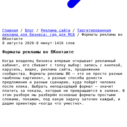
Главная
/
Блог
/
Реклама сайта
/
Таргетированная
реклама для бизнеса: гид для МСБ
/
Форматы рекламы во
ВКонтакте
8 августа 2026
·
8 минут
·
1416 слов
Форматы рекламы во ВКонтакте
Когда владелец бизнеса впервые открывает рекламный
кабинет, его сбивает с толку выбор: запись с кнопкой,
карусель, видео, реклама сайта, продвижение
сообщества. Форматы рекламы ВК — это не просто разные
«шаблоны картинок», а разные способы донести
предложение и разные сценарии, куда пойдёт человек
после клика. Выбрать неподходящий формат — значит
платить за показы, которые не превращаются в заявки. В
этом разборе мы разберём основные форматы простыми
словами, покажем, под какую задачу заточен каждый, и
дадим ориентиры «когда что уместно».
Материал рассчитан на владельца, который хочет
понимать инструмент и осмысленно обсуждать его с