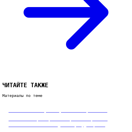
ЧИТАЙТЕ ТАКЖЕ
Материалы по теме
Что такое таргетированная реклама
Что такое таргетированная реклама простыми
словами: как она находит вашу аудиторию в
соцсетях, за что вы платите и когда это оправда…