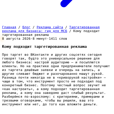
Главная
/
Блог
/
Реклама сайта
/
Таргетированная
реклама для бизнеса: гид для МСБ
/
Кому подходит
таргетированная реклама
8 августа 2026
·
8 минут
·
1411 слов
Кому подходит таргетированная реклама
Про таргет во ВКонтакте и других соцсетях сегодня
говорят так, будто это универсальное решение для
любого бизнеса: настрой аудиторию — и посыплются
клиенты. Но на практике одни предприниматели получают
из таргета дешёвые заявки и очередь на запись, а
другие сливают бюджет и разочарованно машут рукой.
Разница почти никогда не в «криворукой настройке» —
чаще в том, что инструмент просто не подходил под
конкретный бизнес. Поэтому честный вопрос звучит не
«как настроить», а кому подходит таргетированная
реклама, а кому она заведомо даст слабый результат.
Разберёмся по-взрослому: с критериями, примерами и
трезвыми оговорками, чтобы вы решили, ваш это
инструмент или нет, до того как вложите деньги.