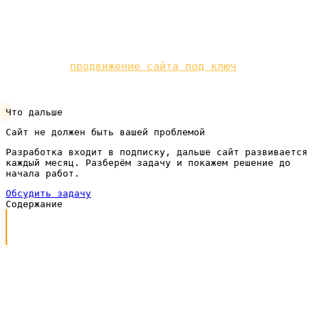
рекламу.
Реклама даёт клиентов сразу, органика — вдолгую.
Мы делаем
продвижение сайта под ключ
по
подписке.
Что дальше
Сайт не должен быть вашей проблемой
Разработка входит в подписку, дальше сайт развивается
каждый месяц. Разберём задачу и покажем решение до
начала работ.
Обсудить задачу
Содержание
Главный принцип: подходит там, где есть портрет, а
не запрос
Пять признаков, что таргет вам подойдёт
Кому таргет обычно подходит хорошо
Кому таргет подходит плохо или не нужен