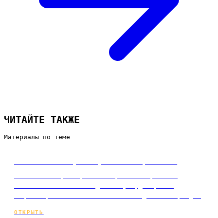
ЧИТАЙТЕ ТАКЖЕ
Материалы по теме
Что такое таргетированная реклама
Что такое таргетированная реклама простыми
словами: как она находит вашу аудиторию в
соцсетях, за что вы платите и когда это оправда…
ОТКРЫТЬ