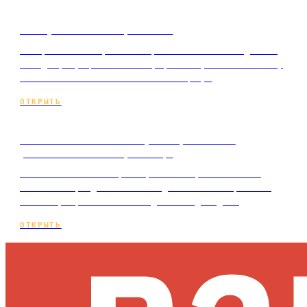
Как работает таргетинг
Как работает таргетинг простыми словами: данные
о людях, аукцион показов, фаза обучения и почему
качество объявления влияет на цену.
ОТКРЫТЬ
Контекстная или таргетированная
реклама: в чём разница
Контекстная или таргетированная реклама: чем
отличаются, где сильна каждая и как выбрать под
свой спрос, не спалив бюджет на догадки…
ОТКРЫТЬ