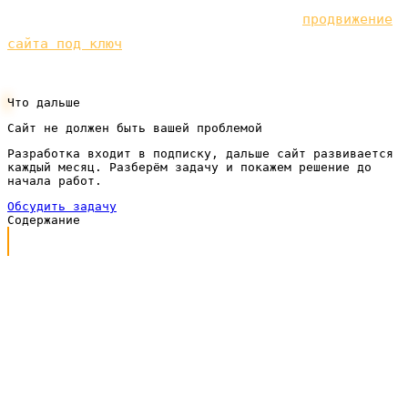
органикой. Посмотрите, как устроено
продвижение
сайта под ключ
— клиенты из поиска без платы за
каждый клик.
Что дальше
Сайт не должен быть вашей проблемой
Разработка входит в подписку, дальше сайт развивается
каждый месяц. Разберём задачу и покажем решение до
начала работ.
Обсудить задачу
Содержание
Что вообще значит «эффективная реклама»
Реклама — это цепочка, а рвётся всегда самое слабое
звено
Разберитесь с аналитикой раньше, чем менять
объявления
Разделяйте горячий и тёплый спрос
Пример с цифрами: как удвоить заявки без роста
бюджета