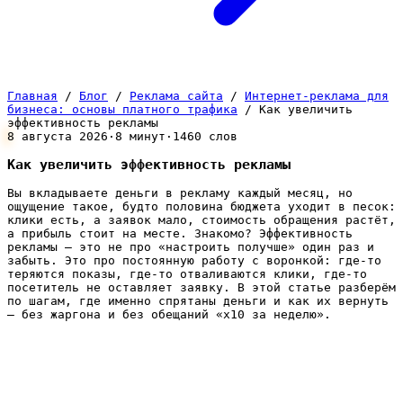
Главная
/
Блог
/
Реклама сайта
/
Интернет-реклама для
бизнеса: основы платного трафика
/
Как увеличить
эффективность рекламы
8 августа 2026
·
8 минут
·
1460 слов
Как увеличить эффективность рекламы
Вы вкладываете деньги в рекламу каждый месяц, но
ощущение такое, будто половина бюджета уходит в песок:
клики есть, а заявок мало, стоимость обращения растёт,
а прибыль стоит на месте. Знакомо? Эффективность
рекламы — это не про «настроить получше» один раз и
забыть. Это про постоянную работу с воронкой: где-то
теряются показы, где-то отваливаются клики, где-то
посетитель не оставляет заявку. В этой статье разберём
по шагам, где именно спрятаны деньги и как их вернуть
— без жаргона и без обещаний «х10 за неделю».
Что вообще значит «эффективная
реклама»