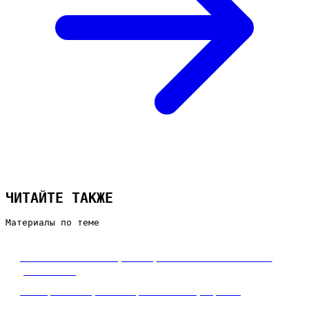
ЧИТАЙТЕ ТАКЖЕ
Материалы по теме
Что такое интернет-реклама и как она
работает
Разбираем базу без жаргона: как устроена
интернет-реклама, как работает аукцион, за что