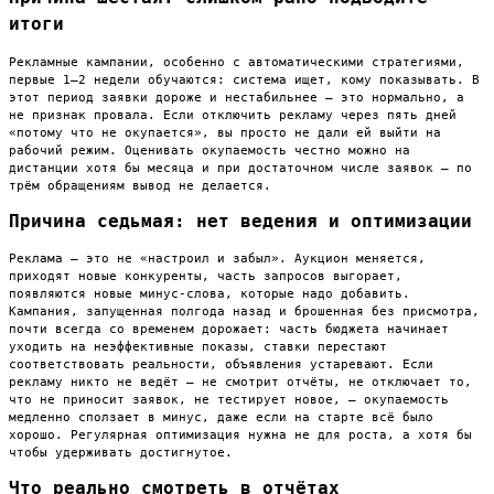
итоги
Рекламные кампании, особенно с автоматическими стратегиями,
первые 1–2 недели обучаются: система ищет, кому показывать. В
этот период заявки дороже и нестабильнее — это нормально, а
не признак провала. Если отключить рекламу через пять дней
«потому что не окупается», вы просто не дали ей выйти на
рабочий режим. Оценивать окупаемость честно можно на
дистанции хотя бы месяца и при достаточном числе заявок — по
трём обращениям вывод не делается.
Причина седьмая: нет ведения и оптимизации
Реклама — это не «настроил и забыл». Аукцион меняется,
приходят новые конкуренты, часть запросов выгорает,
появляются новые минус-слова, которые надо добавить.
Кампания, запущенная полгода назад и брошенная без присмотра,
почти всегда со временем дорожает: часть бюджета начинает
уходить на неэффективные показы, ставки перестают
соответствовать реальности, объявления устаревают. Если
рекламу никто не ведёт — не смотрит отчёты, не отключает то,
что не приносит заявок, не тестирует новое, — окупаемость
медленно сползает в минус, даже если на старте всё было
хорошо. Регулярная оптимизация нужна не для роста, а хотя бы
чтобы удерживать достигнутое.
Что реально смотреть в отчётах