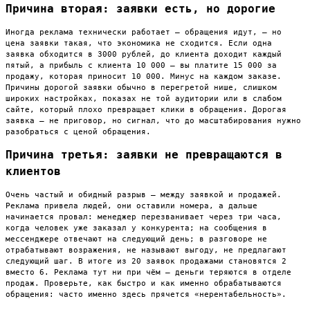
Причина вторая: заявки есть, но дорогие
Иногда реклама технически работает — обращения идут, — но
цена заявки такая, что экономика не сходится. Если одна
заявка обходится в 3000 рублей, до клиента доходит каждый
пятый, а прибыль с клиента 10 000 — вы платите 15 000 за
продажу, которая приносит 10 000. Минус на каждом заказе.
Причины дорогой заявки обычно в перегретой нише, слишком
широких настройках, показах не той аудитории или в слабом
сайте, который плохо превращает клики в обращения. Дорогая
заявка — не приговор, но сигнал, что до масштабирования нужно
разобраться с ценой обращения.
Причина третья: заявки не превращаются в
клиентов
Очень частый и обидный разрыв — между заявкой и продажей.
Реклама привела людей, они оставили номера, а дальше
начинается провал: менеджер перезванивает через три часа,
когда человек уже заказал у конкурента; на сообщения в
мессенджере отвечают на следующий день; в разговоре не
отрабатывают возражения, не называют выгоду, не предлагают
следующий шаг. В итоге из 20 заявок продажами становятся 2
вместо 6. Реклама тут ни при чём — деньги теряются в отделе
продаж. Проверьте, как быстро и как именно обрабатываются
обращения: часто именно здесь прячется «нерентабельность».