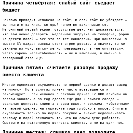
Причина четвёртая: слабый сайт съедает
бюджет
Реклама приводит человека на сайт, и если сайт не убеждает —
вы платите за клик, который ничем не заканчивается.
Непонятный первый экран, отсутствие цен, нет доказательств,
что вам можно доверять, медленная загрузка на телефоне, форма
из десяти полей — всё это роняет конверсию. При конверсии 1%
вместо 3% каждая заявка стоит втрое дороже, а значит, та же
реклама из «окупается» легко превращается в «не окупается».
Часто корень нерентабельности — не в кампании, а именно в
посадочной странице.
Причина пятая: считаете разовую продажу
вместо клиента
Многие оценивают окупаемость по первой сделке и делают вывод
«в минус». Но в услугах клиент часто возвращается и
рекомендует. Если человек с рекламы принёс 12 000 прибыли на
первом заказе, а за год сделал ещё два и привёл соседа —
реальная ценность клиента в разы выше, и реклама, «убыточная»
на первой сделке, на горизонте года глубоко в плюсе. Считать
окупаемость только по первой покупке — значит недооценивать
рекламу и порой отключать то, что на самом деле работает.
Смотрите на пожизненную ценность клиента, а не на один чек.
Причина шестая: слишком рано подводите