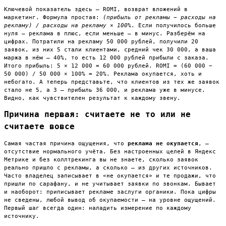
Ключевой показатель здесь — ROMI, возврат вложений в
маркетинг. Формула простая:
(прибыль от рекламы − расходы на
рекламу) / расходы на рекламу × 100%
. Если получилось больше
нуля — реклама в плюс, если меньше — в минус. Разберём на
цифрах. Потратили на рекламу 50 000 рублей, получили 20
заявок, из них 5 стали клиентами, средний чек 30 000, а ваша
маржа в нём — 40%, то есть 12 000 рублей прибыли с заказа.
Итого прибыль: 5 × 12 000 = 60 000 рублей. ROMI = (60 000 −
50 000) / 50 000 × 100% = 20%. Реклама окупается, хоть и
небогато. А теперь представьте, что клиентов из тех же заявок
стало не 5, а 3 — прибыль 36 000, и реклама уже в минусе.
Видно, как чувствителен результат к каждому звену.
Причина первая: считаете не то или не
считаете вовсе
Самая частая причина ощущения, что
реклама не окупается
, —
отсутствие нормального учёта. Без настроенных целей в Яндекс
Метрике и без коллтрекинга вы не знаете, сколько заявок
реально пришло с рекламы, а сколько — из других источников.
Часто владелец записывает в «не окупается» и те продажи, что
пришли по сарафану, и не учитывает заявки по звонкам. Бывает
и наоборот: приписывает рекламе заслуги органики. Пока цифры
не сведены, любой вывод об окупаемости — на уровне ощущений.
Первый шаг всегда один: наладить измерение по каждому
источнику.