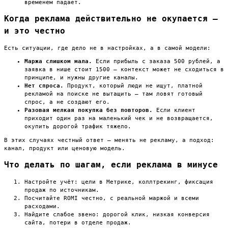
временем падает.
Когда реклама действительно не окупается —
и это честно
Есть ситуации, где дело не в настройках, а в самой модели:
Маржа слишком мала.
Если прибыль с заказа 500 рублей, а
заявка в нише стоит 1500 — контекст может не сходиться в
принципе, и нужны другие каналы.
Нет спроса.
Продукт, который люди не ищут, платной
рекламой на поиске не вытащить — там ловят готовый
спрос, а не создают его.
Разовая мелкая покупка без повторов.
Если клиент
приходит один раз на маленький чек и не возвращается,
окупить дорогой трафик тяжело.
В этих случаях честный ответ — менять не рекламу, а подход:
канал, продукт или ценовую модель.
Что делать по шагам, если реклама в минусе
Настройте учёт: цели в Метрике, коллтрекинг, фиксация
продаж по источникам.
Посчитайте ROMI честно, с реальной маржой и всеми
расходами.
Найдите слабое звено: дорогой клик, низкая конверсия
сайта, потери в отделе продаж.