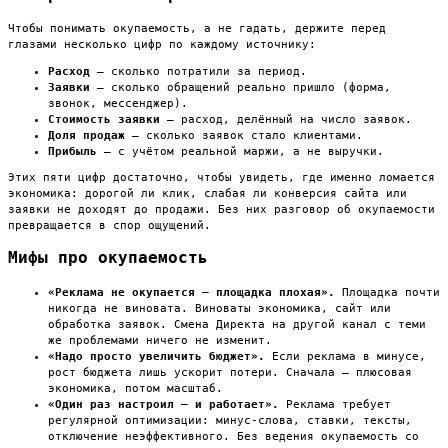
Чтобы понимать окупаемость, а не гадать, держите перед
глазами несколько цифр по каждому источнику:
Расход
— сколько потратили за период.
Заявки
— сколько обращений реально пришло (форма,
звонок, мессенджер).
Стоимость заявки
— расход, делённый на число заявок.
Доля продаж
— сколько заявок стало клиентами.
Прибыль
— с учётом реальной маржи, а не выручки.
Этих пяти цифр достаточно, чтобы увидеть, где именно ломается
экономика: дорогой ли клик, слабая ли конверсия сайта или
заявки не доходят до продажи. Без них разговор об окупаемости
превращается в спор ощущений.
Мифы про окупаемость
«Реклама не окупается — площадка плохая».
Площадка почти
никогда не виновата. Виноваты экономика, сайт или
обработка заявок. Смена Директа на другой канал с теми
же проблемами ничего не изменит.
«Надо просто увеличить бюджет».
Если реклама в минусе,
рост бюджета лишь ускорит потери. Сначала — плюсовая
экономика, потом масштаб.
«Один раз настроил — и работает».
Реклама требует
регулярной оптимизации: минус-слова, ставки, тексты,
отключение неэффективного. Без ведения окупаемость со