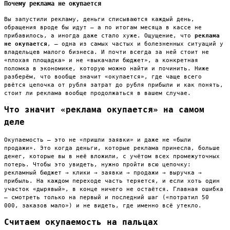
Почему реклама не окупается
Вы запустили рекламу, деньги списываются каждый день,
обращения вроде бы идут — а по итогам месяца в кассе не
прибавилось, а иногда даже стало хуже. Ощущение, что
реклама
не окупается
, — одна из самых частых и болезненных ситуаций у
владельцев малого бизнеса. И почти всегда за ней стоит не
«плохая площадка» и не «выкачали бюджет», а конкретная
поломка в экономике, которую можно найти и починить. Ниже
разберём, что вообще значит «окупается», где чаще всего
рвётся цепочка от рубля затрат до рубля прибыли и как понять,
стоит ли реклама вообще продолжаться в вашем случае.
Что значит «реклама окупается» на самом
деле
Окупаемость — это не «пришли заявки» и даже не «были
продажи». Это когда деньги, которые реклама принесла, больше
денег, которые вы в неё вложили, с учётом всех промежуточных
потерь. Чтобы это увидеть, нужно пройти всю цепочку:
рекламный бюджет → клики → заявки → продажи → выручка →
прибыль. На каждом переходе часть теряется, и если хоть один
участок «дырявый», в конце ничего не остаётся. Главная ошибка
— смотреть только на первый и последний шаг («потратил 50
000, заказов мало») и не видеть, где именно всё утекло.
Считаем окупаемость на пальцах