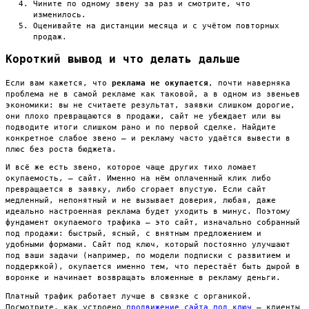
Чините по одному звену за раз и смотрите, что
изменилось.
Оценивайте на дистанции месяца и с учётом повторных
продаж.
Короткий вывод и что делать дальше
Если вам кажется, что
реклама не окупается
, почти наверняка
проблема не в самой рекламе как таковой, а в одном из звеньев
экономики: вы не считаете результат, заявки слишком дорогие,
они плохо превращаются в продажи, сайт не убеждает или вы
подводите итоги слишком рано и по первой сделке. Найдите
конкретное слабое звено — и рекламу часто удаётся вывести в
плюс без роста бюджета.
И всё же есть звено, которое чаще других тихо ломает
окупаемость, — сайт. Именно на нём оплаченный клик либо
превращается в заявку, либо сгорает впустую. Если сайт
медленный, непонятный и не вызывает доверия, любая, даже
идеально настроенная реклама будет уходить в минус. Поэтому
фундамент окупаемого трафика — это сайт, изначально собранный
под продажи: быстрый, ясный, с внятным предложением и
удобными формами. Сайт под ключ, который постоянно улучшают
под ваши задачи (например, по модели подписки с развитием и
поддержкой), окупается именно тем, что перестаёт быть дырой в
воронке и начинает возвращать вложенные в рекламу деньги.
Платный трафик работает лучше в связке с органикой.
Посмотрите, как устроено
продвижение сайта под ключ
— клиенты