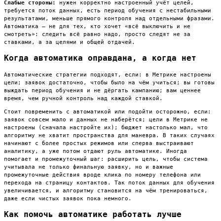
Слабые стороны:
нужен корректно настроенный учёт целей,
требуется поток данных, есть период обучения с нестабильными
результатами, меньше прямого контроля над отдельными фразами.
Автоматика — не для тех, кто хочет «всё выключить и не
смотреть»: следить всё равно надо, просто следят не за
ставками, а за целями и общей отдачей.
Когда автоматика оправдана, а когда нет
Автоматические стратегии подходят, если: в Метрике настроены
цели; заявок достаточно, чтобы было на чём учиться; вы готовы
выждать период обучения и не дёргать кампанию; вам ценнее
время, чем ручной контроль над каждой ставкой.
Стоит повременить с автоматикой или подойти осторожно, если:
заявок совсем мало и данных не наберётся; цели в Метрике не
настроены (сначала настройте их); бюджет настолько мал, что
алгоритму не хватит пространства для маневра. В таких случаях
начинают с более простых режимов или сперва выстраивают
аналитику, а уже потом отдают руль автоматике. Иногда
помогает и промежуточный шаг: расширить цель, чтобы система
учитывала не только финальную заявку, но и важные
промежуточные действия вроде клика по номеру телефона или
перехода на страницу контактов. Так поток данных для обучения
увеличивается, и алгоритму становится на чём тренироваться,
даже если чистых заявок пока немного.
Как помочь автоматике работать лучше