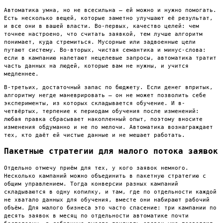
Автоматика умна, но не всесильна — ей можно и нужно помогать.
Есть несколько вещей, которые заметно улучшают её результат,
и все они в вашей власти. Во-первых, качество целей: чем
точнее настроено, что считать заявкой, тем лучше алгоритм
понимает, куда стремиться. Мусорные или задвоенные цели
путают систему. Во-вторых, чистая семантика и минус-слова:
если в кампанию налетают нецелевые запросы, автоматика тратит
часть данных на людей, которые вам не нужны, и учится
медленнее.
В-третьих, достаточный запас по бюджету. Если денег впритык,
алгоритму негде маневрировать — он не может позволить себе
эксперименты, из которых складывается обучение. И в-
четвёртых, терпение к периодам обучения после изменений:
любая правка сбрасывает накопленный опыт, поэтому вносите
изменения обдуманно и не по мелочи. Автоматика вознаграждает
тех, кто даёт ей чистые данные и не мешает работать.
Пакетные стратегии для малого потока заявок
Отдельно отмечу приём для тех, у кого заявок немного.
Несколько кампаний можно объединить в пакетную стратегию с
общим управлением. Тогда конверсии разных кампаний
складываются в одну копилку, и там, где по отдельности каждой
не хватало данных для обучения, вместе они набирают рабочий
объём. Для малого бизнеса это часто спасение: три кампании по
десять заявок в месяц по отдельности автоматике почти