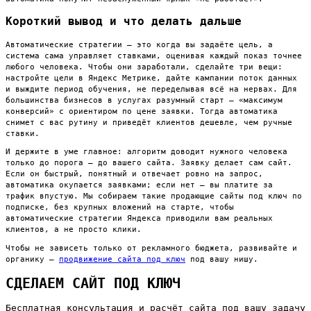
Короткий вывод и что делать дальше
Автоматические стратегии — это когда вы задаёте цель, а
система сама управляет ставками, оценивая каждый показ точнее
любого человека. Чтобы они заработали, сделайте три вещи:
настройте цели в Яндекс Метрике, дайте кампании поток данных
и выждите период обучения, не переделывая всё на нервах. Для
большинства бизнесов в услугах разумный старт — «максимум
конверсий» с ориентиром по цене заявки. Тогда автоматика
снимет с вас рутину и приведёт клиентов дешевле, чем ручные
ставки.
И держите в уме главное: алгоритм доводит нужного человека
только до порога — до вашего сайта. Заявку делает сам сайт.
Если он быстрый, понятный и отвечает ровно на запрос,
автоматика окупается заявками; если нет — вы платите за
трафик впустую. Мы собираем такие продающие сайты под ключ по
подписке, без крупных вложений на старте, чтобы
автоматические стратегии Яндекса приводили вам реальных
клиентов, а не просто клики.
Чтобы не зависеть только от рекламного бюджета, развивайте и
органику —
продвижение сайта под ключ
под вашу нишу.
СДЕЛАЕМ САЙТ ПОД КЛЮЧ
Бесплатная консультация и расчёт сайта под вашу задачу