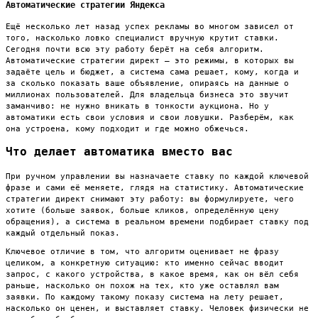
Автоматические стратегии Яндекса
Ещё несколько лет назад успех рекламы во многом зависел от
того, насколько ловко специалист вручную крутит ставки.
Сегодня почти всю эту работу берёт на себя алгоритм.
Автоматические стратегии директ — это режимы, в которых вы
задаёте цель и бюджет, а система сама решает, кому, когда и
за сколько показать ваше объявление, опираясь на данные о
миллионах пользователей. Для владельца бизнеса это звучит
заманчиво: не нужно вникать в тонкости аукциона. Но у
автоматики есть свои условия и свои ловушки. Разберём, как
она устроена, кому подходит и где можно обжечься.
Что делает автоматика вместо вас
При ручном управлении вы назначаете ставку по каждой ключевой
фразе и сами её меняете, глядя на статистику. Автоматические
стратегии директ снимают эту работу: вы формулируете, чего
хотите (больше заявок, больше кликов, определённую цену
обращения), а система в реальном времени подбирает ставку под
каждый отдельный показ.
Ключевое отличие в том, что алгоритм оценивает не фразу
целиком, а конкретную ситуацию: кто именно сейчас вводит
запрос, с какого устройства, в какое время, как он вёл себя
раньше, насколько он похож на тех, кто уже оставлял вам
заявки. По каждому такому показу система на лету решает,
насколько он ценен, и выставляет ставку. Человек физически не