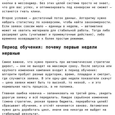
кнопки в мессенджер. Без этих целей система просто не знает,
что для вас успех, и оптимизировать под конверсии не сможет —
останется гнать клики.
Второе условие — достаточный поток данных. Алгоритму нужно
набрать статистику по конверсиям, чтобы найти закономерности.
Если заявок совсем мало — единицы в неделю, — автоматике
может не хватить материала для стабильной работы. Тогда либо
расширяют цель (учитывают и промежуточные действия), либо
временно возвращаются к более простым режимам.
Период обучения: почему первые недели
нервные
Самое важное, что нужно принять про автоматические стратегии
директ, — они не выходят на максимум сразу. После запуска или
крупного изменения кампания входит в период обучения:
алгоритм пробует разные аудитории, время, площадки и смотрит,
где случаются заявки. В эти одну-две недели показатели скачут
— цена заявки может быть то высокой, то низкой, — и это
нормальная часть процесса, а не поломка.
Главная ошибка новичка — запаниковать на третий день, увидеть
дорогую заявку и всё переделать. Каждое серьёзное изменение
(смена стратегии, резкая правка бюджета, переработка целей)
сбрасывает обучение, и отсчёт начинается заново. Автоматике
нужно дать доработать цикл, иначе она никогда не выйдет на
стабильный результат.