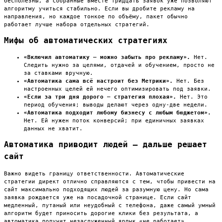
бесполезны, а собранные вместе тридцать заявок уже позволяют
алгоритму учиться стабильно. Если вы дробите рекламу на
направления, но каждое тонкое по объёму, пакет обычно
работает лучше набора отдельных стратегий.
Мифы об автоматических стратегиях
«Включил автоматику — можно забыть про рекламу».
Нет.
Следить нужно за целями, отдачей и обучением, просто не
за ставками вручную.
«Автоматика сама всё настроит без Метрики».
Нет. Без
настроенных целей ей нечего оптимизировать под заявки.
«Если за три дня дорого — стратегия плохая».
Нет. Это
период обучения; выводы делают через одну-две недели.
«Автоматика подходит любому бизнесу с любым бюджетом».
Нет. Ей нужен поток конверсий; при единичных заявках
данных не хватит.
Автоматика приводит людей — дальше решает
сайт
Важно видеть границу ответственности. Автоматические
стратегии директ отлично справляются с тем, чтобы привести на
сайт максимально подходящих людей за разумную цену. Но сама
заявка рождается уже на посадочной странице. Если сайт
медленный, путаный или неудобный с телефона, даже самый умный
алгоритм будет приносить дорогие клики без результата, а
автоматика получит незаслуженный ярлык «не работает».