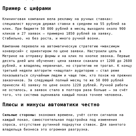
Пример с цифрами
Клининговая компания вела рекламу на ручных ставках:
специалист вручную держал ставки в среднем на 55 рублей за
клик. При бюджете 50 000 рублей в месяц выходило около 900
кликов и 27 заявок — примерно 1850 рублей за заявку.
Стабильно, но без роста, и много ручной возни.
Кампанию перевели на автоматическую стратегию «максимум
конверсий» с ориентиром по цене заявки. Настроили цель в
Метрике на отправку формы и на клик по кнопке звонка. Первые
десять дней шло обучение: цена заявки скакала от 1200 до 2600
рублей, и владелец нервничал, но стратегию не трогал. К концу
третьей недели алгоритм «нащупал» аудиторию — стал реже
показываться случайным людям и чаще тем, кто похож на прежних
заказчиков. За следующий полный месяц те же 50 000 рублей
принесли 41 заявку по цене около 1220 рублей. Ручной работы
не осталось, а заявок стало в полтора раза больше — за счёт
того, что система оценивала каждый показ точнее человека.
Плюсы и минусы автоматики честно
Сильные стороны:
экономия времени, учёт сотен сигналов на
каждый показ, самостоятельная подстройка под изменения
спроса, отсутствие рутинной подкрутки ставок. Для занятого
владельца бизнеса это огромная разгрузка.