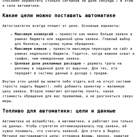
способен обработать столько сигналов за доли секунды — в этом
и сила автоматики.
Какие цели можно поставить автоматике
Автостратегия всегда пляшет от цели. Основные варианты:
Максимум конверсий
— привести как можно больше заявок в
рамках бюджета или заданной цены заявки. Главный выбор
для бизнеса, которому нужны обращения.
Максимум кликов
— привести максимум переходов на сайт в
рамках недельного бюджета. Годится, когда важнее охват и
трафик, чем немедленные заявки.
Целевая доля рекламных расходов
— держать траты на
рекламу в заданной доле от выручки. Для тех, кто
передаёт в систему данные о доходе с продаж.
Внутри этих целей вы можете либо отдать всё на откуп системе
(просто задать бюджет), либо добавить ориентир — желаемую
цену заявки. Второе помогает алгоритму понять, какая
стоимость обращения для вас приемлема, и не разгоняться сверх
меры.
Топливо для автоматики: цели и данные
Автоматика не волшебство, а математика, и работает она только
на данных. Чтобы стратегия оптимизировалась под заявки, ей
нужно понимать, что считать заявкой. Для этого в Яндекс
Метрике настраиваются цели: отправка формы, звонок, нажатие