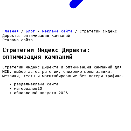
Главная
/
Блог
/
Реклама сайта
/
Стратегии Яндекс
Директа: оптимизация кампаний
Реклама сайта
Стратегии Яндекс Директа:
оптимизация кампаний
Стратегии Яндекс Директа и оптимизация кампаний для
МСБ: выбор автостратегии, снижение цены заявки,
метрики, тесты и масштабирование без потери трафика.
раздел
Реклама сайта
материалов
10
обновлено
8 августа 2026
Кампанию в Директе мало запустить — её нужно
вести так, чтобы каждый вложенный рубль работал
на заявки, а не просто откручивал бюджет. Этот
блок собирает статьи про стратегии Яндекс