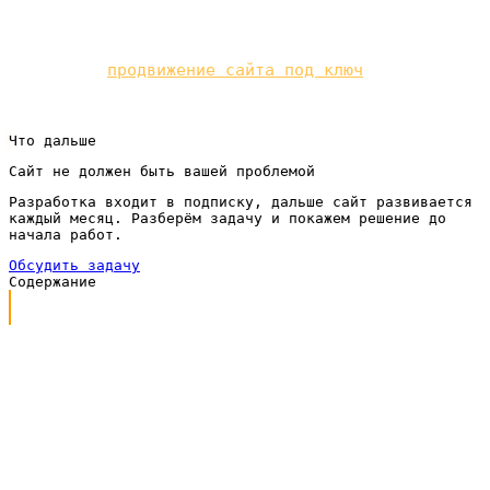
Реклама даёт клиентов сразу, органика — вдолгую.
Мы делаем
продвижение сайта под ключ
по
подписке.
Что дальше
Сайт не должен быть вашей проблемой
Разработка входит в подписку, дальше сайт развивается
каждый месяц. Разберём задачу и покажем решение до
начала работ.
Обсудить задачу
Содержание
Из чего состоит объявление в Директе
Главный принцип: релевантность запросу
Как писать заголовок
Как писать текст объявления
Язык выгод, а не характеристик
Пример с цифрами: как переписанное объявление