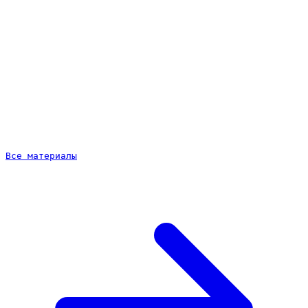
изменило результат
Дополнения: как занять больше места в выдаче
Поиск и РСЯ: тексты пишут по-разному
Сколько объявлений делать в группе
Как оценить, что объявление хорошее
Частые ошибки в объявлениях
Короткий вывод и что делать дальше
Все материалы