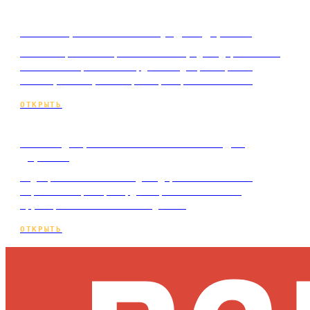
Как собрать семантику для Директа
Пошагово, как собрать семантику для Директа: от
базовых запросов и Вордстата до разбора по
интенту и минус-слов, с примером экономии…
ОТКРЫТЬ
Как подобрать ключевые слова для
Директа
Подбор ключевых слов для Директа по шагам:
горячие запросы, Вордстат, частотность и
группировка без слива бюджета.
ОТКРЫТЬ