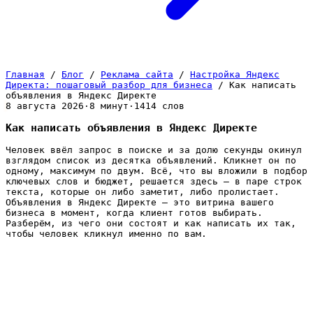
Главная
/
Блог
/
Реклама сайта
/
Настройка Яндекс
Директа: пошаговый разбор для бизнеса
/
Как написать
объявления в Яндекс Директе
8 августа 2026
·
8 минут
·
1414 слов
Как написать объявления в Яндекс Директе
Человек ввёл запрос в поиске и за долю секунды окинул
взглядом список из десятка объявлений. Кликнет он по
одному, максимум по двум. Всё, что вы вложили в подбор
ключевых слов и бюджет, решается здесь — в паре строк
текста, которые он либо заметит, либо пролистает.
Объявления в Яндекс Директе — это витрина вашего
бизнеса в момент, когда клиент готов выбирать.
Разберём, из чего они состоят и как написать их так,
чтобы человек кликнул именно по вам.
Из чего состоит объявление в
Директе