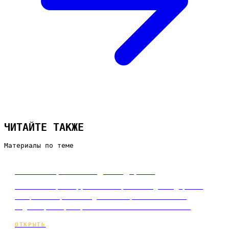
ЧИТАЙТЕ ТАКЖЕ
Материалы по теме
Как настроить Яндекс Директ
Пошаговый разбор, как настроить Яндекс Директ:
от целей и региона до ключей, объявлений и
бюджета, с примером и частыми ошибками нов…
ОТКРЫТЬ