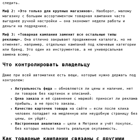
следить.
Миф 2: «Это только для крупных магазинов».
Наоборот, малому
магазину с большим ассортиментом товарная кампания часто
выгоднее ручной настройки — она экономит недели работы и
деньги на подрядчике.
Миф 3: «Товарная кампания заменит все остальные типы
рекламы».
Она отлично закрывает продвижение каталога, но не
отменяет, например, отдельных кампаний под ключевые категории
или бренд. Это один из инструментов, а не универсальная
замена всему.
Что контролировать владельцу
Даже при всей автоматике есть вещи, которые нужно держать под
контролем:
Актуальность фида
— обновляются ли цены и наличие, нет
ли товаров без картинок и описаний.
Цена заказа
и её сравнение с маржой: приносит ли реклама
прибыль, а не просто заказы.
Качество карточек товара
на сайте — если после клика
человек попадает на медленную или неудобную страницу без
цены, он уйдёт.
Настроенная аналитика
— цели в Метрике и учёт покупок,
без которых нельзя понять реальную окупаемость.
Как товарные кампании связаны с другими