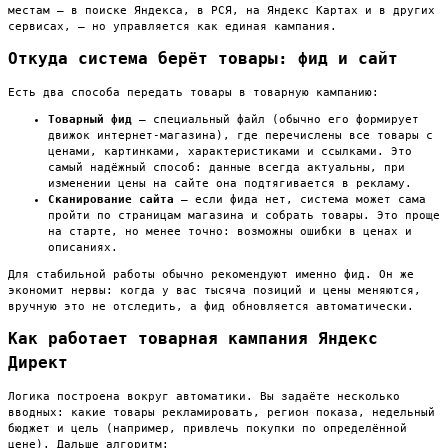
местам — в поиске Яндекса, в РСЯ, на Яндекс Картах и в других
сервисах, — но управляется как единая кампания.
Откуда система берёт товары: фид и сайт
Есть два способа передать товары в товарную кампанию:
Товарный фид
— специальный файл (обычно его формирует
движок интернет-магазина), где перечислены все товары с
ценами, картинками, характеристиками и ссылками. Это
самый надёжный способ: данные всегда актуальны, при
изменении цены на сайте она подтягивается в рекламу.
Сканирование сайта
— если фида нет, система может сама
пройти по страницам магазина и собрать товары. Это проще
на старте, но менее точно: возможны ошибки в ценах и
описаниях.
Для стабильной работы обычно рекомендуют именно фид. Он же
экономит нервы: когда у вас тысяча позиций и цены меняются,
вручную это не отследить, а фид обновляется автоматически.
Как работает товарная кампания Яндекс
Директ
Логика построена вокруг автоматики. Вы задаёте несколько
вводных: какие товары рекламировать, регион показа, недельный
бюджет и цель (например, привлечь покупки по определённой
цене). Дальше алгоритм: