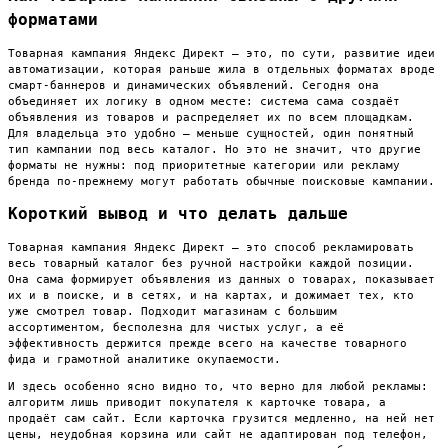
форматами
Товарная кампания Яндекс Директ — это, по сути, развитие идеи
автоматизации, которая раньше жила в отдельных форматах вроде
смарт-баннеров и динамических объявлений. Сегодня она
объединяет их логику в одном месте: система сама создаёт
объявления из товаров и распределяет их по всем площадкам.
Для владельца это удобно — меньше сущностей, один понятный
тип кампании под весь каталог. Но это не значит, что другие
форматы не нужны: под приоритетные категории или рекламу
бренда по-прежнему могут работать обычные поисковые кампании.
Короткий вывод и что делать дальше
Товарная кампания Яндекс Директ — это способ рекламировать
весь товарный каталог без ручной настройки каждой позиции.
Она сама формирует объявления из данных о товарах, показывает
их и в поиске, и в сетях, и на картах, и дожимает тех, кто
уже смотрел товар. Подходит магазинам с большим
ассортиментом, бесполезна для чистых услуг, а её
эффективность держится прежде всего на качестве товарного
фида и грамотной аналитике окупаемости.
И здесь особенно ясно видно то, что верно для любой рекламы:
алгоритм лишь приводит покупателя к карточке товара, а
продаёт сам сайт. Если карточка грузится медленно, на ней нет
цены, неудобная корзина или сайт не адаптирован под телефон,