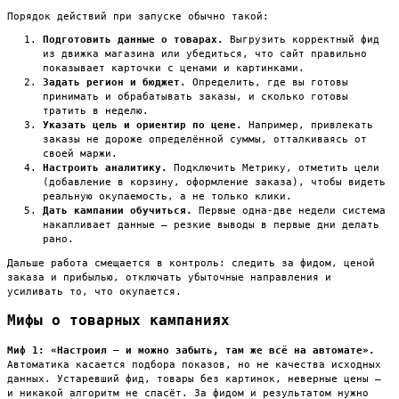
Порядок действий при запуске обычно такой:
Подготовить данные о товарах.
Выгрузить корректный фид
из движка магазина или убедиться, что сайт правильно
показывает карточки с ценами и картинками.
Задать регион и бюджет.
Определить, где вы готовы
принимать и обрабатывать заказы, и сколько готовы
тратить в неделю.
Указать цель и ориентир по цене.
Например, привлекать
заказы не дороже определённой суммы, отталкиваясь от
своей маржи.
Настроить аналитику.
Подключить Метрику, отметить цели
(добавление в корзину, оформление заказа), чтобы видеть
реальную окупаемость, а не только клики.
Дать кампании обучиться.
Первые одна-две недели система
накапливает данные — резкие выводы в первые дни делать
рано.
Дальше работа смещается в контроль: следить за фидом, ценой
заказа и прибылью, отключать убыточные направления и
усиливать то, что окупается.
Мифы о товарных кампаниях
Миф 1: «Настроил — и можно забыть, там же всё на автомате».
Автоматика касается подбора показов, но не качества исходных
данных. Устаревший фид, товары без картинок, неверные цены —
и никакой алгоритм не спасёт. За фидом и результатом нужно