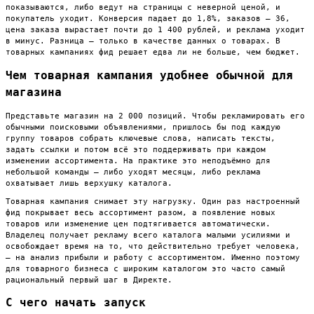
показываются, либо ведут на страницы с неверной ценой, и
покупатель уходит. Конверсия падает до 1,8%, заказов — 36,
цена заказа вырастает почти до 1 400 рублей, и реклама уходит
в минус. Разница — только в качестве данных о товарах. В
товарных кампаниях фид решает едва ли не больше, чем бюджет.
Чем товарная кампания удобнее обычной для
магазина
Представьте магазин на 2 000 позиций. Чтобы рекламировать его
обычными поисковыми объявлениями, пришлось бы под каждую
группу товаров собрать ключевые слова, написать тексты,
задать ссылки и потом всё это поддерживать при каждом
изменении ассортимента. На практике это неподъёмно для
небольшой команды — либо уходят месяцы, либо реклама
охватывает лишь верхушку каталога.
Товарная кампания снимает эту нагрузку. Один раз настроенный
фид покрывает весь ассортимент разом, а появление новых
товаров или изменение цен подтягивается автоматически.
Владелец получает рекламу всего каталога малыми усилиями и
освобождает время на то, что действительно требует человека,
— на анализ прибыли и работу с ассортиментом. Именно поэтому
для товарного бизнеса с широким каталогом это часто самый
рациональный первый шаг в Директе.
С чего начать запуск