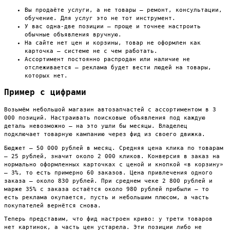
Вы продаёте услуги, а не товары — ремонт, консультации,
обучение. Для услуг это не тот инструмент.
У вас одна-две позиции — проще и точнее настроить
обычные объявления вручную.
На сайте нет цен и корзины, товар не оформлен как
карточка — системе не с чем работать.
Ассортимент постоянно распродан или наличие не
отслеживается — реклама будет вести людей на товары,
которых нет.
Пример с цифрами
Возьмём небольшой магазин автозапчастей с ассортиментом в 3
000 позиций. Настраивать поисковые объявления под каждую
деталь невозможно — на это ушли бы месяцы. Владелец
подключает товарную кампанию через фид из своего движка.
Бюджет — 50 000 рублей в месяц. Средняя цена клика по товарам
— 25 рублей, значит около 2 000 кликов. Конверсия в заказ на
нормально оформленных карточках с ценой и кнопкой «в корзину»
— 3%, то есть примерно 60 заказов. Цена привлечения одного
заказа — около 830 рублей. При среднем чеке 2 800 рублей и
марже 35% с заказа остаётся около 980 рублей прибыли — то
есть реклама окупается, пусть и небольшим плюсом, а часть
покупателей вернётся снова.
Теперь представим, что фид настроен криво: у трети товаров
нет картинок, а часть цен устарела. Эти позиции либо не