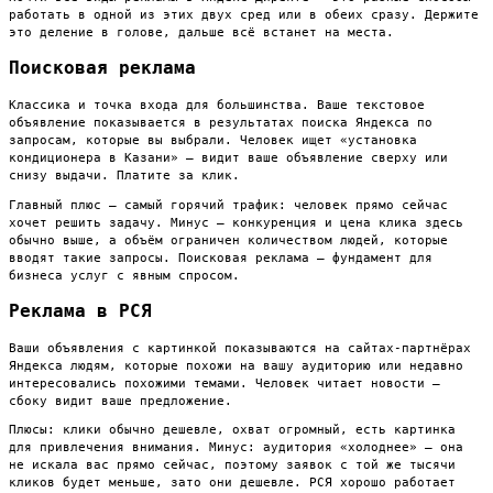
работать в одной из этих двух сред или в обеих сразу. Держите
это деление в голове, дальше всё встанет на места.
Поисковая реклама
Классика и точка входа для большинства. Ваше текстовое
объявление показывается в результатах поиска Яндекса по
запросам, которые вы выбрали. Человек ищет «установка
кондиционера в Казани» — видит ваше объявление сверху или
снизу выдачи. Платите за клик.
Главный плюс — самый горячий трафик: человек прямо сейчас
хочет решить задачу. Минус — конкуренция и цена клика здесь
обычно выше, а объём ограничен количеством людей, которые
вводят такие запросы. Поисковая реклама — фундамент для
бизнеса услуг с явным спросом.
Реклама в РСЯ
Ваши объявления с картинкой показываются на сайтах-партнёрах
Яндекса людям, которые похожи на вашу аудиторию или недавно
интересовались похожими темами. Человек читает новости —
сбоку видит ваше предложение.
Плюсы: клики обычно дешевле, охват огромный, есть картинка
для привлечения внимания. Минус: аудитория «холоднее» — она
не искала вас прямо сейчас, поэтому заявок с той же тысячи
кликов будет меньше, зато они дешевле. РСЯ хорошо работает