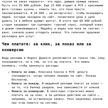
«кухня на заказ недорого», это ядро, дающее прямые заявки.
Пусть это 35 000 рублей. Ещё 15 000 отдают в
РСЯ
с красивыми
фото готовых кухонь — ловить тех, кто пока просто
присматривается. И 10 000 — на
ретаргетинг
, чтобы возвращать
людей, которые заходили на сайт, посмотрели цены и ушли
думать (а в мебели думают долго). В итоге при 60 000 рублей
студия закрывает три сценария: горячий спрос, холодный охват
и дожим сомневающихся. Медийку и видео она пока не трогает —
рано, сначала нужно отладить заявки. Это типичная здоровая
раскладка для услуг.
Чем платите: за клик, за показ или за
конверсию
Виды рекламы в Яндекс Директе различаются не только тем, кому
показываются, но и тем, за что вы платите. Это важно
понимать, чтобы прикинуть расходы:
Оплата за клик.
Классика поиска и РСЯ: деньги
списываются, когда человек перешёл на сайт. Показы
бесплатны.
Оплата за показы.
В медийной рекламе платят за охват —
за то, что баннер увидели, вне зависимости от кликов.
Оплата за конверсию.
В некоторых стратегиях можно
платить не за клик, а за целевое действие на сайте —
например, за оставленную заявку. Риск нецелевых кликов
при этом ложится на систему.