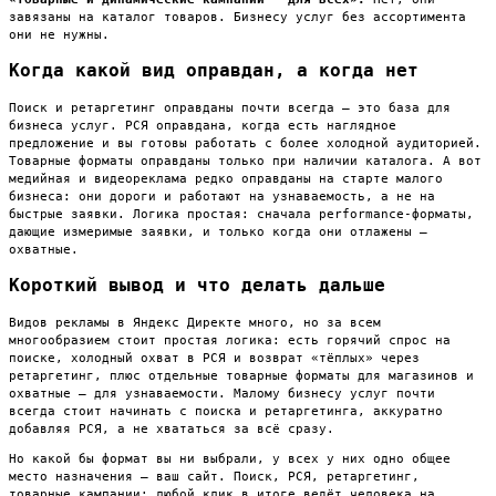
завязаны на каталог товаров. Бизнесу услуг без ассортимента
они не нужны.
Когда какой вид оправдан, а когда нет
Поиск и ретаргетинг оправданы почти всегда — это база для
бизнеса услуг. РСЯ оправдана, когда есть наглядное
предложение и вы готовы работать с более холодной аудиторией.
Товарные форматы оправданы только при наличии каталога. А вот
медийная и видеореклама редко оправданы на старте малого
бизнеса: они дороги и работают на узнаваемость, а не на
быстрые заявки. Логика простая: сначала performance-форматы,
дающие измеримые заявки, и только когда они отлажены —
охватные.
Короткий вывод и что делать дальше
Видов рекламы в Яндекс Директе много, но за всем
многообразием стоит простая логика: есть горячий спрос на
поиске, холодный охват в РСЯ и возврат «тёплых» через
ретаргетинг, плюс отдельные товарные форматы для магазинов и
охватные — для узнаваемости. Малому бизнесу услуг почти
всегда стоит начинать с поиска и ретаргетинга, аккуратно
добавляя РСЯ, а не хвататься за всё сразу.
Но какой бы формат вы ни выбрали, у всех у них одно общее
место назначения — ваш сайт. Поиск, РСЯ, ретаргетинг,
товарные кампании: любой клик в итоге ведёт человека на