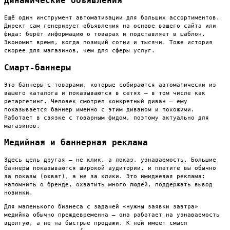
Динамические объявления
Ещё один инструмент автоматизации для больших ассортиментов.
Директ сам генерирует объявления на основе вашего сайта или
фида: берёт информацию о товарах и подставляет в шаблон.
Экономит время, когда позиций сотни и тысячи. Тоже история
скорее для магазинов, чем для сферы услуг.
Смарт-баннеры
Это баннеры с товарами, которые собираются автоматически из
вашего каталога и показываются в сетях — в том числе как
ретаргетинг. Человек смотрел конкретный диван — ему
показывается баннер именно с этим диваном и похожими.
Работает в связке с товарным фидом, поэтому актуально для
магазинов.
Медийная и баннерная реклама
Здесь цель другая — не клик, а показ, узнаваемость. Большие
баннеры показываются широкой аудитории, и платите вы обычно
за показы (охват), а не за клики. Это имиджевая реклама:
напомнить о бренде, охватить много людей, поддержать вывод
новинки.
Для маленького бизнеса с задачей «нужны заявки завтра»
медийка обычно преждевременна — она работает на узнаваемость
вдолгую, а не на быстрые продажи. К ней имеет смысл