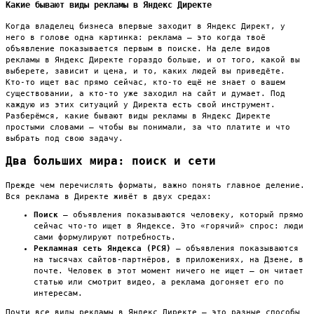
Какие бывают виды рекламы в Яндекс Директе
Когда владелец бизнеса впервые заходит в Яндекс Директ, у
него в голове одна картинка: реклама — это когда твоё
объявление показывается первым в поиске. На деле видов
рекламы в Яндекс Директе гораздо больше, и от того, какой вы
выберете, зависит и цена, и то, каких людей вы приведёте.
Кто-то ищет вас прямо сейчас, кто-то ещё не знает о вашем
существовании, а кто-то уже заходил на сайт и думает. Под
каждую из этих ситуаций у Директа есть свой инструмент.
Разберёмся, какие бывают виды рекламы в Яндекс Директе
простыми словами — чтобы вы понимали, за что платите и что
выбрать под свою задачу.
Два больших мира: поиск и сети
Прежде чем перечислять форматы, важно понять главное деление.
Вся реклама в Директе живёт в двух средах:
Поиск
— объявления показываются человеку, который прямо
сейчас что-то ищет в Яндексе. Это «горячий» спрос: люди
сами формулируют потребность.
Рекламная сеть Яндекса (РСЯ)
— объявления показываются
на тысячах сайтов-партнёров, в приложениях, на Дзене, в
почте. Человек в этот момент ничего не ищет — он читает
статью или смотрит видео, а реклама догоняет его по
интересам.
Почти все виды рекламы в Яндекс Директе — это разные способы