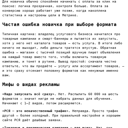
Для новичка обычно спокойнее начинать с оплаты за клик на
поиске: логика прозрачная, контроля больше. Оплата за
конверсию хорошо работает уже позже, когда накоплена
статистика и настроены цели в Метрике.
Частая ошибка новичка при выборе формата
Типичная картина: владелец услугового бизнеса начитался про
товарные кампании и смарт-баннеры и пытается их запустить,
хотя у него нет каталога товаров — есть услуга. В итоге либо
ничего не выходит, либо деньги тратятся впустую. Обратная
ошибка — магазин с тысячей позиций вручную пишет объявления
на каждый товар вместо того, чтобы включить товарную
кампанию, и тонет в рутине. Вывод простой: сначала честно
ответьте, что вы продаёте — услугу или ассортимент товаров, —
и это сразу отсекает половину форматов как ненужные именно
вам.
Мифы о видах рекламы
«Надо запускать всё сразу».
Нет. Распылить 60 000 на шесть
форматов — значит нигде не набрать данных для обучения.
Начинают с 1–2 видов, потом расширяются.
«РСЯ — это некачественный трафик».
Неправда. Просто трафик
другой — более холодный. При правильной настройке и хорошем
сайте РСЯ даёт дешёвые заявки.
«Товарные и динамические кампании — для всех».
Нет, они