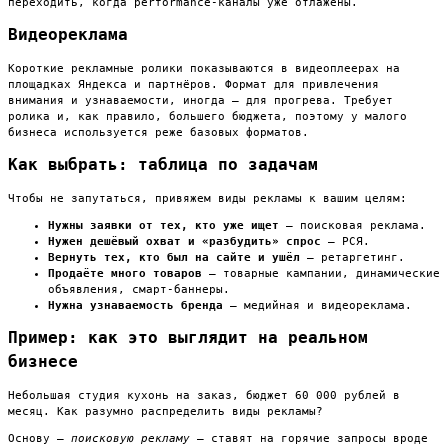
переходить, когда performance-каналы уже отлажены.
Видеореклама
Короткие рекламные ролики показываются в видеоплеерах на
площадках Яндекса и партнёров. Формат для привлечения
внимания и узнаваемости, иногда — для прогрева. Требует
ролика и, как правило, большего бюджета, поэтому у малого
бизнеса используется реже базовых форматов.
Как выбрать: таблица по задачам
Чтобы не запутаться, привяжем виды рекламы к вашим целям:
Нужны заявки от тех, кто уже ищет
— поисковая реклама.
Нужен дешёвый охват и «разбудить» спрос
— РСЯ.
Вернуть тех, кто был на сайте и ушёл
— ретаргетинг.
Продаёте много товаров
— товарные кампании, динамические
объявления, смарт-баннеры.
Нужна узнаваемость бренда
— медийная и видеореклама.
Пример: как это выглядит на реальном
бизнесе
Небольшая студия кухонь на заказ, бюджет 60 000 рублей в
месяц. Как разумно распределить виды рекламы?
Основу —
поисковую рекламу
— ставят на горячие запросы вроде