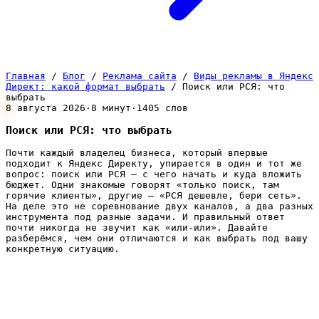
Главная
/
Блог
/
Реклама сайта
/
Виды рекламы в Яндекс
Директ: какой формат выбрать
/
Поиск или РСЯ: что
выбрать
8 августа 2026
·
8 минут
·
1405 слов
Поиск или РСЯ: что выбрать
Почти каждый владелец бизнеса, который впервые
подходит к Яндекс Директу, упирается в один и тот же
вопрос: поиск или РСЯ — с чего начать и куда вложить
бюджет. Одни знакомые говорят «только поиск, там
горячие клиенты», другие — «РСЯ дешевле, бери сеть».
На деле это не соревнование двух каналов, а два разных
инструмента под разные задачи. И правильный ответ
почти никогда не звучит как «или-или». Давайте
разберёмся, чем они отличаются и как выбрать под вашу
конкретную ситуацию.
Коротко: в чём принципиальная
разница