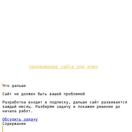
понятный сайт с чётким предложением и удобной
формой. Если такого сайта пока нет, разумно
начать с него — современный сайт под ключ по
подписке закрывает эту задачу без крупных
вложений на старте, а уже на него можно уверенно
вести и поиск, и РСЯ.
Реклама даёт клиентов сразу, органика — вдолгую.
Мы делаем
продвижение сайта под ключ
по
подписке.
Что дальше
Сайт не должен быть вашей проблемой
Разработка входит в подписку, дальше сайт развивается
каждый месяц. Разберём задачу и покажем решение до
начала работ.
Обсудить задачу
Содержание
Коротко: в чём принципиальная разница