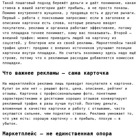
Такой пошаговый подход бережёт деньги и даёт понимание, какая
ставка в вашей категории даёт прибыль, а не просто показы.
Помимо внутреннего аукциона, у продавца есть и другие рычаги.
Первый — работа с поисковыми запросами: если в заголовке и
описании карточки есть слова, которые реально вводят
покупатели, реклама и органика работают эффективнее, потому
что площадка точнее понимает, кому вас показывать. Второй —
внешний трафик: можно приводить людей на карточку из
соцсетей, у блогеров или из своей рекламы. Маркетплейсы такой
трафик ценят: продажи с внешних источников улучшают позиции
карточки внутри площадки. Но считать экономику здесь надо ещё
строже, потому что к рекламным расходам добавляется комиссия
площадки.
Что важнее рекламы — сама карточка
На маркетплейсе реклама лишь приводит покупателя к карточке.
Купит он или нет — решают фото, цена, описание, рейтинг и
отзывы. Карточка с профессиональными фото, понятными
характеристиками и десятками хороших отзывов конвертирует
рекламный трафик в разы лучше пустой. Поэтому деньги,
вложенные в качество карточки и работу с отзывами, часто
окупаются сильнее, чем поднятие ставки. Реклама умножает то,
что уже есть: хорошую карточку — в прибыль, плохую — в
убыток.
Маркетплейс — не единственная опора