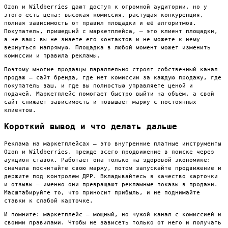
Ozon и Wildberries дают доступ к огромной аудитории, но у
этого есть цена: высокая комиссия, растущая конкуренция,
полная зависимость от правил площадки и её алгоритмов.
Покупатель, пришедший с маркетплейса, — это клиент площадки,
а не ваш: вы не знаете его контактов и не можете к нему
вернуться напрямую. Площадка в любой момент может изменить
комиссии и правила рекламы.
Поэтому многие продавцы параллельно строят собственный канал
продаж — сайт бренда, где нет комиссии за каждую продажу, где
покупатель ваш, и где вы полностью управляете ценой и
подачей. Маркетплейс помогает быстро выйти на объём, а свой
сайт снижает зависимость и повышает маржу с постоянных
клиентов.
Короткий вывод и что делать дальше
Реклама на маркетплейсах — это внутренние платные инструменты
Ozon и Wildberries, прежде всего продвижение в поиске через
аукцион ставок. Работает она только на здоровой экономике:
сначала посчитайте свою маржу, потом запускайте продвижение и
держите под контролем ДРР. Вкладывайтесь в качество карточки
и отзывы — именно они превращают рекламные показы в продажи.
Масштабируйте то, что приносит прибыль, и не поднимайте
ставки к слабой карточке.
И помните: маркетплейс — мощный, но чужой канал с комиссией и
своими правилами. Чтобы не зависеть только от него и получать