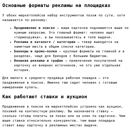
Основные форматы рекламы на площадках
У обоих маркетплейсов набор инструментов похож по сути, хотя
называется по-разному:
Продвижение в поиске
— ваша карточка поднимается выше по
нужным запросам. Это главный формат: человек ищет
«термокружка», а вы показываетесь в топе выдачи.
Реклама в каталоге / категории
— товар выводится на
заметные места в общем списке категории.
Баннеры и промо-полки
— крупные форматы на главной и в
разделах, чаще для брендов с большим бюджетом.
Внешняя реклама и трафик
— привлечение покупателей на
карточку из внешних источников, но это уже отдельная
история.
Для малого и среднего продавца рабочая лошадка — это
продвижение в поиске. Именно там сидит человек с готовым
намерением купить.
Как работают ставки и аукцион
Продвижение в поиске на маркетплейсах устроено как аукцион,
похожий на контекстную рекламу. Вы назначаете ставку —
сколько готовы платить за показ или за клик по карточке. Чем
выше ставка относительно конкурентов, тем выше площадка
ставит вашу карточку в рекламных местах выдачи.