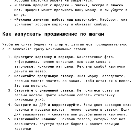
хорошей карточки эффект не закрепится.
«Платишь процент с продажи — значит, всегда в плюсе».
Нет. Процент может превышать вашу маржу, и вы уйдёте в
минус.
«Реклама заменяет работу над карточкой».
Наоборот, она
усиливает хорошую карточку и обнажает слабую.
Как запускать продвижение по шагам
Чтобы не слить бюджет на старте, двигайтесь последовательно,
а не включайте сразу максимальные ставки:
Приведите карточку в порядок.
Качественные фото,
инфографика, полное описание, ключевые слова в
заголовке, конкурентная цена. Реклама слабой карточки —
деньги на ветер.
Посчитайте предельную ставку.
Зная маржу, определите,
сколько можете платить за заказ, чтобы остаться в плюсе.
Это ваш потолок.
Стартуйте с умеренной ставки.
Не гонитесь сразу за
первым местом. Дайте кампании собрать статистику
несколько дней.
Смотрите на ДРР и корректируйте.
Если доля расходов ниже
потолка и продажи растут — можно поднимать ставку. Если
ДРР зашкаливает — снижайте или дорабатывайте карточку.
Отслеживайте наличие.
Реклама товара, который вот-вот
закончится, впустую тратит бюджет и роняет позиции
карточки.