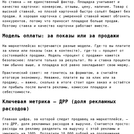
Но ставка — не единственный фактор. Площадка учитывает и
качество карточки: конверсию, отзывы, цену, наличие. Товар с
высокой ставкой, но плохой карточкой быстро сольёт бюджет без
продаж. А хорошая карточка с умеренной ставкой может обгонять
конкурентов, потому что приносит площадке больше продаж.
Поэтому ставка и качество карточки работают вместе.
Модель оплаты: за показы или за продажи
На маркетплейсах встречаются разные модели. Где-то вы платите
за клики или показы (как в контексте), где-то — процент от
состоявшейся продажи. Модель «процент с продажи» кажется
безопаснее: платите только за результат. Но и ставка процента
там обычно выше, а площадка всё равно закладывает свою маржу.
Практический совет: не гонитесь за форматом, а считайте
итоговую экономику. Неважно, платите вы за клик или за
продажу, — важно, сколько в итоге стоит один заказ и остаётся
ли прибыль после вычета рекламы, комиссии площадки и
себестоимости.
Ключевая метрика — ДРР (доля рекламных
расходов)
Главная цифра, за которой следит продавец на маркетплейсе, —
это ДРР, доля рекламных расходов в выручке. Считается просто:
расходы на рекламу разделить на выручку с этой рекламы и
умножить на 100%. Потратили 10 000 рублей на продвижение,