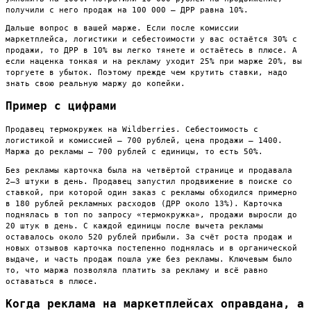
получили с него продаж на 100 000 — ДРР равна 10%.
Дальше вопрос в вашей марже. Если после комиссии
маркетплейса, логистики и себестоимости у вас остаётся 30% с
продажи, то ДРР в 10% вы легко тянете и остаётесь в плюсе. А
если наценка тонкая и на рекламу уходит 25% при марже 20%, вы
торгуете в убыток. Поэтому прежде чем крутить ставки, надо
знать свою реальную маржу до копейки.
Пример с цифрами
Продавец термокружек на Wildberries. Себестоимость с
логистикой и комиссией — 700 рублей, цена продажи — 1400.
Маржа до рекламы — 700 рублей с единицы, то есть 50%.
Без рекламы карточка была на четвёртой странице и продавала
2–3 штуки в день. Продавец запустил продвижение в поиске со
ставкой, при которой один заказ с рекламы обходился примерно
в 180 рублей рекламных расходов (ДРР около 13%). Карточка
поднялась в топ по запросу «термокружка», продажи выросли до
20 штук в день. С каждой единицы после вычета рекламы
оставалось около 520 рублей прибыли. За счёт роста продаж и
новых отзывов карточка постепенно поднялась и в органической
выдаче, и часть продаж пошла уже без рекламы. Ключевым было
то, что маржа позволяла платить за рекламу и всё равно
оставаться в плюсе.
Когда реклама на маркетплейсах оправдана, а