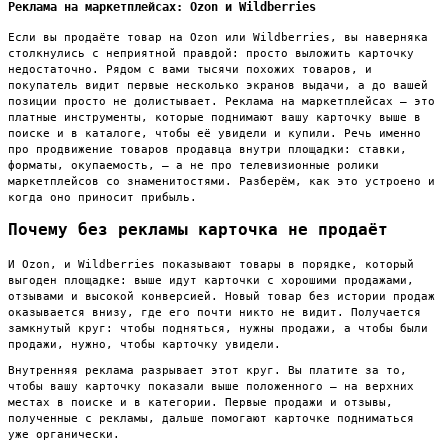
Реклама на маркетплейсах: Ozon и Wildberries
Если вы продаёте товар на Ozon или Wildberries, вы наверняка
столкнулись с неприятной правдой: просто выложить карточку
недостаточно. Рядом с вами тысячи похожих товаров, и
покупатель видит первые несколько экранов выдачи, а до вашей
позиции просто не долистывает. Реклама на маркетплейсах — это
платные инструменты, которые поднимают вашу карточку выше в
поиске и в каталоге, чтобы её увидели и купили. Речь именно
про продвижение товаров продавца внутри площадки: ставки,
форматы, окупаемость, — а не про телевизионные ролики
маркетплейсов со знаменитостями. Разберём, как это устроено и
когда оно приносит прибыль.
Почему без рекламы карточка не продаёт
И Ozon, и Wildberries показывают товары в порядке, который
выгоден площадке: выше идут карточки с хорошими продажами,
отзывами и высокой конверсией. Новый товар без истории продаж
оказывается внизу, где его почти никто не видит. Получается
замкнутый круг: чтобы подняться, нужны продажи, а чтобы были
продажи, нужно, чтобы карточку увидели.
Внутренняя реклама разрывает этот круг. Вы платите за то,
чтобы вашу карточку показали выше положенного — на верхних
местах в поиске и в категории. Первые продажи и отзывы,
полученные с рекламы, дальше помогают карточке подниматься
уже органически.