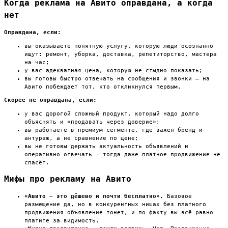
Когда реклама на Авито оправдана, а когда
нет
Оправдана, если:
вы оказываете понятную услугу, которую люди осознанно
ищут: ремонт, уборка, доставка, репетиторство, мастера
на час;
у вас адекватная цена, которую не стыдно показать;
вы готовы быстро отвечать на сообщения и звонки — на
Авито побеждает тот, кто откликнулся первым.
Скорее не оправдана, если:
у вас дорогой сложный продукт, который надо долго
объяснять и «продавать через доверие»;
вы работаете в премиум-сегменте, где важен бренд и
антураж, а не сравнение по цене;
вы не готовы держать актуальность объявлений и
оперативно отвечать — тогда даже платное продвижение не
спасёт.
Мифы про рекламу на Авито
«Авито — это дёшево и почти бесплатно».
Базовое
размещение да, но в конкурентных нишах без платного
продвижения объявление тонет, и по факту вы всё равно
платите за видимость.