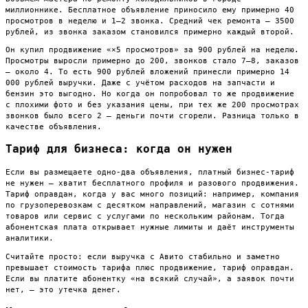
миллионнике. Бесплатное объявление приносило ему примерно 40
просмотров в неделю и 1–2 звонка. Средний чек ремонта — 3500
рублей, из звонка заказом становился примерно каждый второй.
Он купил продвижение «×5 просмотров» за 900 рублей на неделю.
Просмотры выросли примерно до 200, звонков стало 7–8, заказов
— около 4. То есть 900 рублей вложений принесли примерно 14
000 рублей выручки. Даже с учётом расходов на запчасти и
бензин это выгодно. Но когда он попробовал то же продвижение
с плохими фото и без указания цены, при тех же 200 просмотрах
звонков было всего 2 — деньги почти сгорели. Разница только в
качестве объявления.
Тариф для бизнеса: когда он нужен
Если вы размещаете одно-два объявления, платный бизнес-тариф
не нужен — хватит бесплатного профиля и разового продвижения.
Тариф оправдан, когда у вас много позиций: например, компания
по грузоперевозкам с десятком направлений, магазин с сотнями
товаров или сервис с услугами по нескольким районам. Тогда
абонентская плата открывает нужные лимиты и даёт инструменты
аналитики.
Считайте просто: если выручка с Авито стабильно и заметно
превышает стоимость тарифа плюс продвижение, тариф оправдан.
Если вы платите абонентку «на всякий случай», а заявок почти
нет, — это утечка денег.