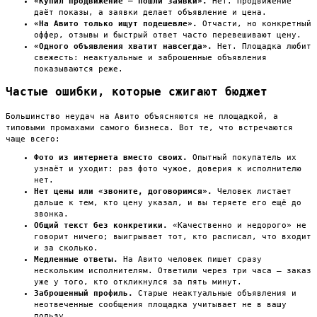
«Купил продвижение — пошли заявки».
Нет. Продвижение
даёт показы, а заявки делает объявление и цена.
«На Авито только ищут подешевле».
Отчасти, но конкретный
оффер, отзывы и быстрый ответ часто перевешивают цену.
«Одного объявления хватит навсегда».
Нет. Площадка любит
свежесть: неактуальные и заброшенные объявления
показываются реже.
Частые ошибки, которые сжигают бюджет
Большинство неудач на Авито объясняются не площадкой, а
типовыми промахами самого бизнеса. Вот те, что встречаются
чаще всего:
Фото из интернета вместо своих.
Опытный покупатель их
узнаёт и уходит: раз фото чужое, доверия к исполнителю
нет.
Нет цены или «звоните, договоримся».
Человек листает
дальше к тем, кто цену указал, и вы теряете его ещё до
звонка.
Общий текст без конкретики.
«Качественно и недорого» не
говорит ничего; выигрывает тот, кто расписал, что входит
и за сколько.
Медленные ответы.
На Авито человек пишет сразу
нескольким исполнителям. Ответили через три часа — заказ
уже у того, кто откликнулся за пять минут.
Заброшенный профиль.
Старые неактуальные объявления и
неотвеченные сообщения площадка учитывает не в вашу
пользу.