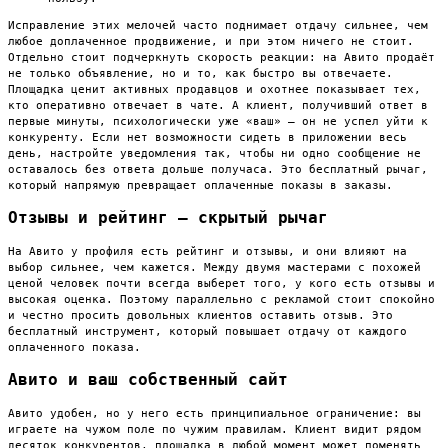
Исправление этих мелочей часто поднимает отдачу сильнее, чем
любое доплаченное продвижение, и при этом ничего не стоит.
Отдельно стоит подчеркнуть скорость реакции: на Авито продаёт
не только объявление, но и то, как быстро вы отвечаете.
Площадка ценит активных продавцов и охотнее показывает тех,
кто оперативно отвечает в чате. А клиент, получивший ответ в
первые минуты, психологически уже «ваш» — он не успел уйти к
конкуренту. Если нет возможности сидеть в приложении весь
день, настройте уведомления так, чтобы ни одно сообщение не
оставалось без ответа дольше получаса. Это бесплатный рычаг,
который напрямую превращает оплаченные показы в заказы.
Отзывы и рейтинг — скрытый рычаг
На Авито у профиля есть рейтинг и отзывы, и они влияют на
выбор сильнее, чем кажется. Между двумя мастерами с похожей
ценой человек почти всегда выберет того, у кого есть отзывы и
высокая оценка. Поэтому параллельно с рекламой стоит спокойно
и честно просить довольных клиентов оставить отзыв. Это
бесплатный инструмент, который повышает отдачу от каждого
оплаченного показа.
Авито и ваш собственный сайт
Авито удобен, но у него есть принципиальное ограничение: вы
играете на чужом поле по чужим правилам. Клиент видит рядом
десяток конкурентов, площадка в любой момент может поменять