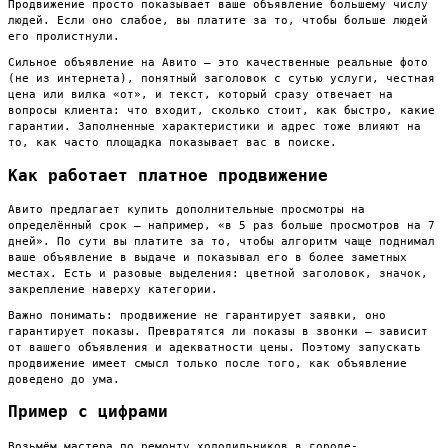
Продвижение просто показывает ваше объявление большему числу
людей. Если оно слабое, вы платите за то, чтобы больше людей
его пролистнули.
Сильное объявление на Авито — это качественные реальные фото
(не из интернета), понятный заголовок с сутью услуги, честная
цена или вилка «от», и текст, который сразу отвечает на
вопросы клиента: что входит, сколько стоит, как быстро, какие
гарантии. Заполненные характеристики и адрес тоже влияют на
то, как часто площадка показывает вас в поиске.
Как работает платное продвижение
Авито предлагает купить дополнительные просмотры на
определённый срок — например, «в 5 раз больше просмотров на 7
дней». По сути вы платите за то, чтобы алгоритм чаще поднимал
ваше объявление в выдаче и показывал его в более заметных
местах. Есть и разовые выделения: цветной заголовок, значок,
закрепление наверху категории.
Важно понимать: продвижение не гарантирует заявки, оно
гарантирует показы. Превратятся ли показы в звонки — зависит
от вашего объявления и адекватности цены. Поэтому запускать
продвижение имеет смысл только после того, как объявление
доведено до ума.
Пример с цифрами
Возьмём мастера по ремонту холодильников в городе-