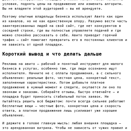
условия, поднять цены на продвижение или изменить алгоритм.
Вы не владеете этой аудиторией — вы её арендуете.
Поэтому опытные владельцы бизнеса используют Авито как один
из каналов, но не как единственную опору. Разумно вести часть
заинтересованных людей на свой сайт, где нет конкурентов в
соседней строке, где вы полностью управляете подачей и где
можно спокойно рассказать о себе. Авито приводит горячий
трафик — сайт помогает превратить его в постоянных клиентов и
не зависеть от одной площадки.
Короткий вывод и что делать дальше
Реклама на авито — рабочий и понятный инструмент для малого
бизнеса в услугах, особенно там, где люди осознанно ищут
исполнителя. Начните не с оплаты продвижения, а с сильного
объявления: реальные фото, честная цена, конкретный текст,
заполненные характеристики. Потом добавьте платное
продвижение в нужный момент и следите, окупается ли оно по
звонкам и заказам. Собирайте отзывы, быстро отвечайте — и
площадка будет приносить стабильный поток заявок. Не
пытайтесь решить всё бюджетом: почти всегда сильнее работают
бесплатные вещи — честные фото, конкретная цена и скорость
ответа, а платное продвижение лишь усиливает уже хорошее
объявление.
И держите в голове главную мысль: любая внешняя площадка —
это арендованная витрина. Чтобы не зависеть от чужих правил и