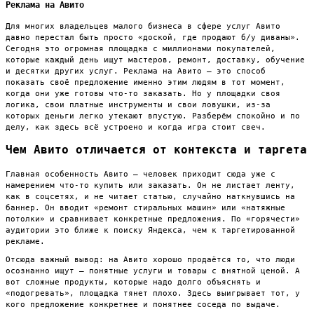
Реклама на Авито
Для многих владельцев малого бизнеса в сфере услуг Авито
давно перестал быть просто «доской, где продают б/у диваны».
Сегодня это огромная площадка с миллионами покупателей,
которые каждый день ищут мастеров, ремонт, доставку, обучение
и десятки других услуг. Реклама на Авито — это способ
показать своё предложение именно этим людям в тот момент,
когда они уже готовы что-то заказать. Но у площадки своя
логика, свои платные инструменты и свои ловушки, из-за
которых деньги легко утекают впустую. Разберём спокойно и по
делу, как здесь всё устроено и когда игра стоит свеч.
Чем Авито отличается от контекста и таргета
Главная особенность Авито — человек приходит сюда уже с
намерением что-то купить или заказать. Он не листает ленту,
как в соцсетях, и не читает статью, случайно наткнувшись на
баннер. Он вводит «ремонт стиральных машин» или «натяжные
потолки» и сравнивает конкретные предложения. По «горячести»
аудитории это ближе к поиску Яндекса, чем к таргетированной
рекламе.
Отсюда важный вывод: на Авито хорошо продаётся то, что люди
осознанно ищут — понятные услуги и товары с внятной ценой. А
вот сложные продукты, которые надо долго объяснять и
«подогревать», площадка тянет плохо. Здесь выигрывает тот, у
кого предложение конкретнее и понятнее соседа по выдаче.