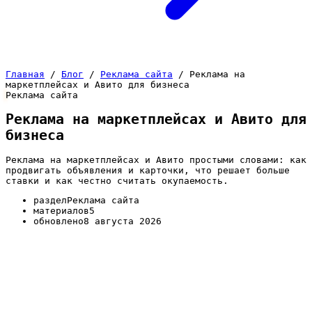
Главная
/
Блог
/
Реклама сайта
/
Реклама на
маркетплейсах и Авито для бизнеса
Реклама сайта
Реклама на маркетплейсах и Авито для
бизнеса
Реклама на маркетплейсах и Авито простыми словами: как
продвигать объявления и карточки, что решает больше
ставки и как честно считать окупаемость.
раздел
Реклама сайта
материалов
5
обновлено
8 августа 2026
Реклама на маркетплейсах и Авито — это отдельный
мир со своими правилами, где человек уже пришёл
покупать и сравнивает предложения. Здесь вы
конкурируете не за внимание в ленте, а за место