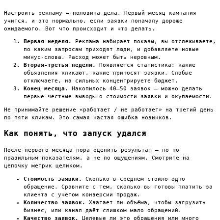
Настроить рекламу — половина дела. Первый месяц кампания
учится, и это нормально, если заявки поначалу дороже
ожидаемого. Вот что происходит и что делать.
Первая неделя.
Реклама набирает показы, вы отслеживаете,
по каким запросам приходят люди, и добавляете новые
минус-слова. Расход может быть неровным.
Вторая-третья недели.
Появляется статистика: какие
объявления кликают, какие приносят заявки. Слабые
отключаете, на сильных концентрируете бюджет.
Конец месяца.
Накопилось 40–50 заявок — можно делать
первые честные выводы о стоимости заявки и окупаемости.
Не принимайте решение «работает / не работает» на третий день
по пяти кликам. Это самая частая ошибка новичков.
Как понять, что запуск удался
После первого месяца пора оценить результат — но по
правильным показателям, а не по ощущениям. Смотрите на
цепочку метрик целиком.
Стоимость заявки.
Сколько в среднем стоило одно
обращение. Сравните с тем, сколько вы готовы платить за
клиента с учётом конверсии продаж.
Количество заявок.
Хватает ли объёма, чтобы загрузить
бизнес, или канал даёт слишком мало обращений.
Качество заявок.
Целевые ли это обращения или много