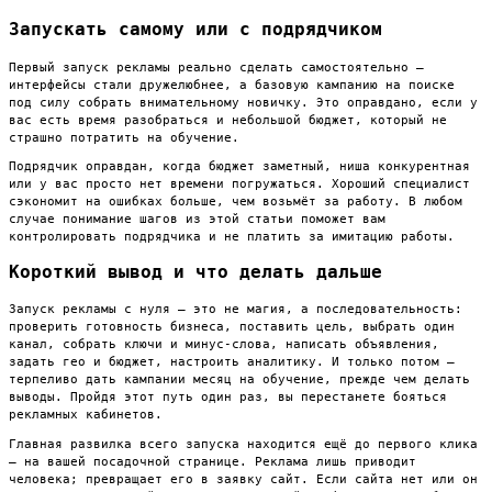
Запускать самому или с подрядчиком
Первый запуск рекламы реально сделать самостоятельно —
интерфейсы стали дружелюбнее, а базовую кампанию на поиске
под силу собрать внимательному новичку. Это оправдано, если у
вас есть время разобраться и небольшой бюджет, который не
страшно потратить на обучение.
Подрядчик оправдан, когда бюджет заметный, ниша конкурентная
или у вас просто нет времени погружаться. Хороший специалист
сэкономит на ошибках больше, чем возьмёт за работу. В любом
случае понимание шагов из этой статьи поможет вам
контролировать подрядчика и не платить за имитацию работы.
Короткий вывод и что делать дальше
Запуск рекламы с нуля — это не магия, а последовательность:
проверить готовность бизнеса, поставить цель, выбрать один
канал, собрать ключи и минус-слова, написать объявления,
задать гео и бюджет, настроить аналитику. И только потом —
терпеливо дать кампании месяц на обучение, прежде чем делать
выводы. Пройдя этот путь один раз, вы перестанете бояться
рекламных кабинетов.
Главная развилка всего запуска находится ещё до первого клика
— на вашей посадочной странице. Реклама лишь приводит
человека; превращает его в заявку сайт. Если сайта нет или он