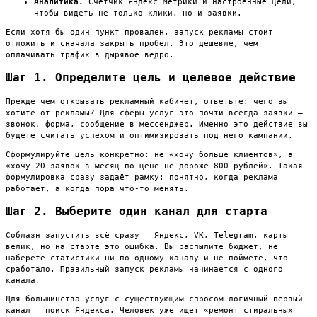
Аналитика.
Счётчик Яндекс Метрики и настроенные цели,
чтобы видеть не только клики, но и заявки.
Если хотя бы один пункт провален, запуск рекламы стоит
отложить и сначала закрыть пробел. Это дешевле, чем
оплачивать трафик в дырявое ведро.
Шаг 1. Определите цель и целевое действие
Прежде чем открывать рекламный кабинет, ответьте: чего вы
хотите от рекламы? Для сферы услуг это почти всегда заявки —
звонок, форма, сообщение в мессенджер. Именно это действие вы
будете считать успехом и оптимизировать под него кампании.
Сформулируйте цель конкретно: не «хочу больше клиентов», а
«хочу 20 заявок в месяц по цене не дороже 800 рублей». Такая
формулировка сразу задаёт рамку: понятно, когда реклама
работает, а когда пора что-то менять.
Шаг 2. Выберите один канал для старта
Соблазн запустить всё сразу — Яндекс, VK, Telegram, карты —
велик, но на старте это ошибка. Вы распылите бюджет, не
наберёте статистики ни по одному каналу и не поймёте, что
сработало. Правильный запуск рекламы начинается с одного
канала.
Для большинства услуг с существующим спросом логичный первый
канал — поиск Яндекса. Человек уже ищет «ремонт стиральных