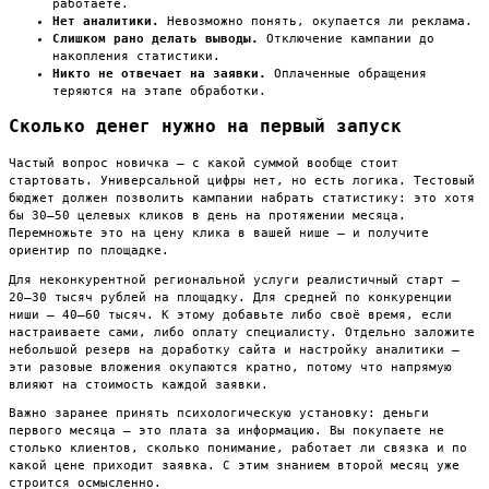
работаете.
Нет аналитики.
Невозможно понять, окупается ли реклама.
Слишком рано делать выводы.
Отключение кампании до
накопления статистики.
Никто не отвечает на заявки.
Оплаченные обращения
теряются на этапе обработки.
Сколько денег нужно на первый запуск
Частый вопрос новичка — с какой суммой вообще стоит
стартовать. Универсальной цифры нет, но есть логика. Тестовый
бюджет должен позволить кампании набрать статистику: это хотя
бы 30–50 целевых кликов в день на протяжении месяца.
Перемножьте это на цену клика в вашей нише — и получите
ориентир по площадке.
Для неконкурентной региональной услуги реалистичный старт —
20–30 тысяч рублей на площадку. Для средней по конкуренции
ниши — 40–60 тысяч. К этому добавьте либо своё время, если
настраиваете сами, либо оплату специалисту. Отдельно заложите
небольшой резерв на доработку сайта и настройку аналитики —
эти разовые вложения окупаются кратно, потому что напрямую
влияют на стоимость каждой заявки.
Важно заранее принять психологическую установку: деньги
первого месяца — это плата за информацию. Вы покупаете не
столько клиентов, сколько понимание, работает ли связка и по
какой цене приходит заявка. С этим знанием второй месяц уже
строится осмысленно.