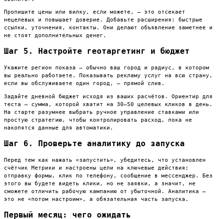
Пропишите цены или вилку, если можете, — это отсекает
нецелевых и повышает доверие. Добавьте расширения: быстрые
ссылки, уточнения, контакты. Они делают объявление заметнее и
не стоят дополнительных денег.
Шаг 5. Настройте геотаргетинг и бюджет
Укажите регион показа — обычно ваш город и радиус, в котором
вы реально работаете. Показывать рекламу услуг на всю страну,
если вы обслуживаете один город, — прямой слив.
Задайте дневной бюджет исходя из ваших расчётов. Ориентир для
теста — сумма, которой хватит на 30–50 целевых кликов в день.
На старте разумнее выбрать ручное управление ставками или
простую стратегию, чтобы контролировать расход, пока не
накопятся данные для автоматики.
Шаг 6. Проверьте аналитику до запуска
Перед тем как нажать «запустить», убедитесь, что установлен
счётчик Метрики и настроены цели на ключевые действия:
отправку формы, клик по телефону, сообщение в мессенджер. Без
этого вы будете видеть клики, но не заявки, а значит, не
сможете отличить рабочую кампанию от убыточной. Аналитика —
это не «потом настроим», а обязательная часть запуска.
Первый месяц: чего ожидать