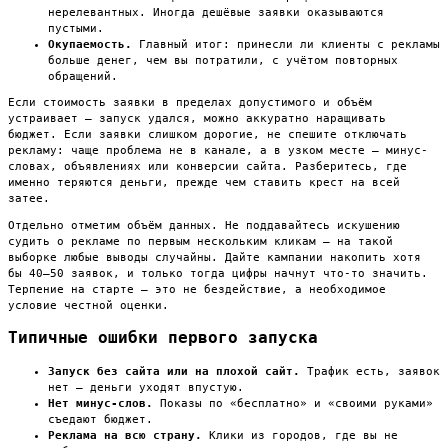
нерелевантных. Иногда дешёвые заявки оказываются
пустыми.
Окупаемость.
Главный итог: принесли ли клиенты с рекламы
больше денег, чем вы потратили, с учётом повторных
обращений.
Если стоимость заявки в пределах допустимого и объём
устраивает — запуск удался, можно аккуратно наращивать
бюджет. Если заявки слишком дорогие, не спешите отключать
рекламу: чаще проблема не в канале, а в узком месте — минус-
словах, объявлениях или конверсии сайта. Разберитесь, где
именно теряются деньги, прежде чем ставить крест на всей
затее.
Отдельно отметим объём данных. Не поддавайтесь искушению
судить о рекламе по первым нескольким кликам — на такой
выборке любые выводы случайны. Дайте кампании накопить хотя
бы 40–50 заявок, и только тогда цифры начнут что-то значить.
Терпение на старте — это не бездействие, а необходимое
условие честной оценки.
Типичные ошибки первого запуска
Запуск без сайта или на плохой сайт.
Трафик есть, заявок
нет — деньги уходят впустую.
Нет минус-слов.
Показы по «бесплатно» и «своими руками»
съедают бюджет.
Реклама на всю страну.
Клики из городов, где вы не