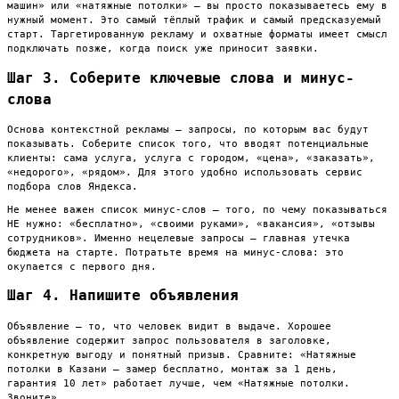
машин» или «натяжные потолки» — вы просто показываетесь ему в
нужный момент. Это самый тёплый трафик и самый предсказуемый
старт. Таргетированную рекламу и охватные форматы имеет смысл
подключать позже, когда поиск уже приносит заявки.
Шаг 3. Соберите ключевые слова и минус-
слова
Основа контекстной рекламы — запросы, по которым вас будут
показывать. Соберите список того, что вводят потенциальные
клиенты: сама услуга, услуга с городом, «цена», «заказать»,
«недорого», «рядом». Для этого удобно использовать сервис
подбора слов Яндекса.
Не менее важен список минус-слов — того, по чему показываться
НЕ нужно: «бесплатно», «своими руками», «вакансия», «отзывы
сотрудников». Именно нецелевые запросы — главная утечка
бюджета на старте. Потратьте время на минус-слова: это
окупается с первого дня.
Шаг 4. Напишите объявления
Объявление — то, что человек видит в выдаче. Хорошее
объявление содержит запрос пользователя в заголовке,
конкретную выгоду и понятный призыв. Сравните: «Натяжные
потолки в Казани — замер бесплатно, монтаж за 1 день,
гарантия 10 лет» работает лучше, чем «Натяжные потолки.
Звоните».