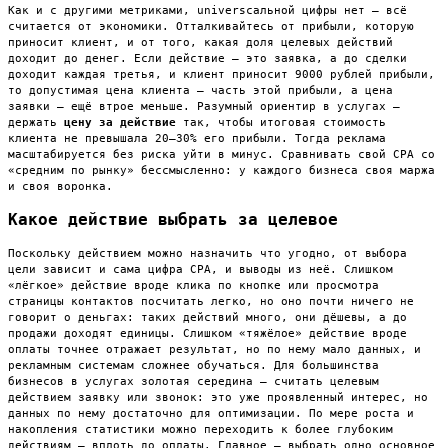
Как и с другими метриками, universсальной цифры нет — всё
считается от экономики. Отталкивайтесь от прибыли, которую
приносит клиент, и от того, какая доля целевых действий
доходит до денег. Если действие — это заявка, а до сделки
доходит каждая третья, и клиент приносит 9000 рублей прибыли,
то допустимая цена клиента — часть этой прибыли, а цена
заявки — ещё втрое меньше. Разумный ориентир в услугах —
держать
цену за действие
так, чтобы итоговая стоимость
клиента не превышала 20–30% его прибыли. Тогда реклама
масштабируется без риска уйти в минус. Сравнивать свой CPA со
«средним по рынку» бессмысленно: у каждого бизнеса своя маржа
и своя воронка.
Какое действие выбрать за целевое
Поскольку действием можно назначить что угодно, от выбора
цели зависит и сама цифра CPA, и выводы из неё. Слишком
«лёгкое» действие вроде клика по кнопке или просмотра
страницы контактов посчитать легко, но оно почти ничего не
говорит о деньгах: таких действий много, они дёшевы, а до
продажи доходят единицы. Слишком «тяжёлое» действие вроде
оплаты точнее отражает результат, но по нему мало данных, и
рекламным системам сложнее обучаться. Для большинства
бизнесов в услугах золотая середина — считать целевым
действием заявку или звонок: это уже проявленный интерес, но
данных по нему достаточно для оптимизации. По мере роста и
накопления статистики можно переходить к более глубоким
действиям — вплоть до оплаты. Главное — выбрать одно основное