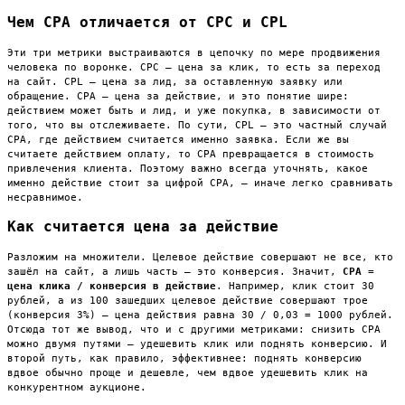
Чем CPA отличается от CPC и CPL
Эти три метрики выстраиваются в цепочку по мере продвижения
человека по воронке. CPC — цена за клик, то есть за переход
на сайт. CPL — цена за лид, за оставленную заявку или
обращение. CPA — цена за действие, и это понятие шире:
действием может быть и лид, и уже покупка, в зависимости от
того, что вы отслеживаете. По сути, CPL — это частный случай
CPA, где действием считается именно заявка. Если же вы
считаете действием оплату, то CPA превращается в стоимость
привлечения клиента. Поэтому важно всегда уточнять, какое
именно действие стоит за цифрой CPA, — иначе легко сравнивать
несравнимое.
Как считается цена за действие
Разложим на множители. Целевое действие совершают не все, кто
зашёл на сайт, а лишь часть — это конверсия. Значит,
CPA =
цена клика / конверсия в действие
. Например, клик стоит 30
рублей, а из 100 зашедших целевое действие совершают трое
(конверсия 3%) — цена действия равна 30 / 0,03 = 1000 рублей.
Отсюда тот же вывод, что и с другими метриками: снизить CPA
можно двумя путями — удешевить клик или поднять конверсию. И
второй путь, как правило, эффективнее: поднять конверсию
вдвое обычно проще и дешевле, чем вдвое удешевить клик на
конкурентном аукционе.