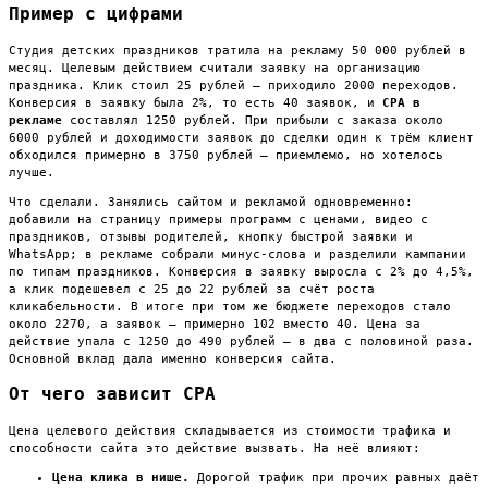
Пример с цифрами
Студия детских праздников тратила на рекламу 50 000 рублей в
месяц. Целевым действием считали заявку на организацию
праздника. Клик стоил 25 рублей — приходило 2000 переходов.
Конверсия в заявку была 2%, то есть 40 заявок, и
CPA в
рекламе
составлял 1250 рублей. При прибыли с заказа около
6000 рублей и доходимости заявок до сделки один к трём клиент
обходился примерно в 3750 рублей — приемлемо, но хотелось
лучше.
Что сделали. Занялись сайтом и рекламой одновременно:
добавили на страницу примеры программ с ценами, видео с
праздников, отзывы родителей, кнопку быстрой заявки и
WhatsApp; в рекламе собрали минус-слова и разделили кампании
по типам праздников. Конверсия в заявку выросла с 2% до 4,5%,
а клик подешевел с 25 до 22 рублей за счёт роста
кликабельности. В итоге при том же бюджете переходов стало
около 2270, а заявок — примерно 102 вместо 40. Цена за
действие упала с 1250 до 490 рублей — в два с половиной раза.
Основной вклад дала именно конверсия сайта.
От чего зависит CPA
Цена целевого действия складывается из стоимости трафика и
способности сайта это действие вызвать. На неё влияют:
Цена клика в нише.
Дорогой трафик при прочих равных даёт