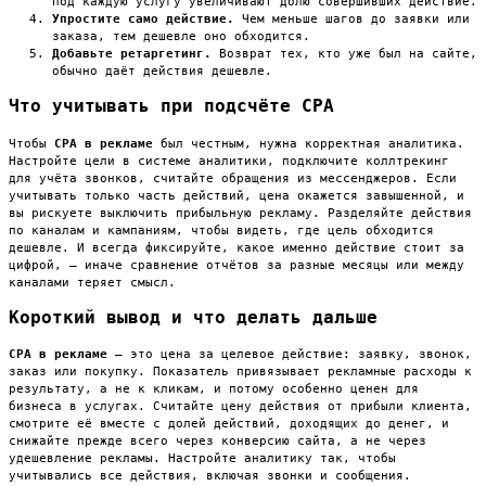
под каждую услугу увеличивают долю совершивших действие.
Упростите само действие.
Чем меньше шагов до заявки или
заказа, тем дешевле оно обходится.
Добавьте ретаргетинг.
Возврат тех, кто уже был на сайте,
обычно даёт действия дешевле.
Что учитывать при подсчёте CPA
Чтобы
CPA в рекламе
был честным, нужна корректная аналитика.
Настройте цели в системе аналитики, подключите коллтрекинг
для учёта звонков, считайте обращения из мессенджеров. Если
учитывать только часть действий, цена окажется завышенной, и
вы рискуете выключить прибыльную рекламу. Разделяйте действия
по каналам и кампаниям, чтобы видеть, где цель обходится
дешевле. И всегда фиксируйте, какое именно действие стоит за
цифрой, — иначе сравнение отчётов за разные месяцы или между
каналами теряет смысл.
Короткий вывод и что делать дальше
CPA в рекламе
— это цена за целевое действие: заявку, звонок,
заказ или покупку. Показатель привязывает рекламные расходы к
результату, а не к кликам, и потому особенно ценен для
бизнеса в услугах. Считайте цену действия от прибыли клиента,
смотрите её вместе с долей действий, доходящих до денег, и
снижайте прежде всего через конверсию сайта, а не через
удешевление рекламы. Настройте аналитику так, чтобы
учитывались все действия, включая звонки и сообщения.