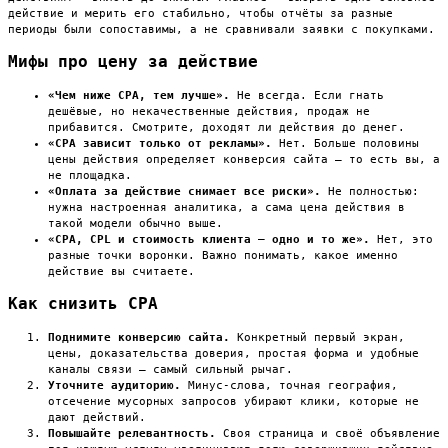
действие и мерить его стабильно, чтобы отчёты за разные
периоды были сопоставимы, а не сравнивали заявки с покупками.
Мифы про цену за действие
«Чем ниже CPA, тем лучше».
Не всегда. Если гнать
дешёвые, но некачественные действия, продаж не
прибавится. Смотрите, доходят ли действия до денег.
«CPA зависит только от рекламы».
Нет. Больше половины
цены действия определяет конверсия сайта — то есть вы, а
не площадка.
«Оплата за действие снимает все риски».
Не полностью:
нужна настроенная аналитика, а сама цена действия в
такой модели обычно выше.
«CPA, CPL и стоимость клиента — одно и то же».
Нет, это
разные точки воронки. Важно понимать, какое именно
действие вы считаете.
Как снизить CPA
Поднимите конверсию сайта.
Конкретный первый экран,
цены, доказательства доверия, простая форма и удобные
каналы связи — самый сильный рычаг.
Уточните аудиторию.
Минус-слова, точная география,
отсечение мусорных запросов убирают клики, которые не
дают действий.
Повышайте релевантность.
Своя страница и своё объявление