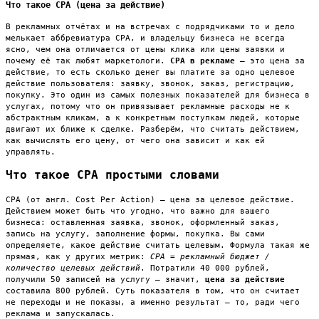
Что такое CPA (цена за действие)
В рекламных отчётах и на встречах с подрядчиками то и дело
мелькает аббревиатура CPA, и владельцу бизнеса не всегда
ясно, чем она отличается от цены клика или цены заявки и
почему её так любят маркетологи.
CPA в рекламе
— это цена за
действие, то есть сколько денег вы платите за одно целевое
действие пользователя: заявку, звонок, заказ, регистрацию,
покупку. Это один из самых полезных показателей для бизнеса в
услугах, потому что он привязывает рекламные расходы не к
абстрактным кликам, а к конкретным поступкам людей, которые
двигают их ближе к сделке. Разберём, что считать действием,
как вычислять его цену, от чего она зависит и как ей
управлять.
Что такое CPA простыми словами
CPA (от англ. Cost Per Action) — цена за целевое действие.
Действием может быть что угодно, что важно для вашего
бизнеса: оставленная заявка, звонок, оформленный заказ,
запись на услугу, заполнение формы, покупка. Вы сами
определяете, какое действие считать целевым. Формула такая же
прямая, как у других метрик:
CPA = рекламный бюджет /
количество целевых действий
. Потратили 40 000 рублей,
получили 50 записей на услугу — значит,
цена за действие
составила 800 рублей. Суть показателя в том, что он считает
не переходы и не показы, а именно результат — то, ради чего
реклама и запускалась.