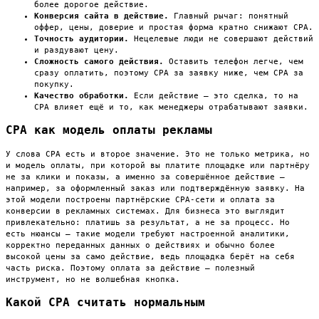
более дорогое действие.
Конверсия сайта в действие.
Главный рычаг: понятный
оффер, цены, доверие и простая форма кратно снижают CPA.
Точность аудитории.
Нецелевые люди не совершают действий
и раздувают цену.
Сложность самого действия.
Оставить телефон легче, чем
сразу оплатить, поэтому CPA за заявку ниже, чем CPA за
покупку.
Качество обработки.
Если действие — это сделка, то на
CPA влияет ещё и то, как менеджеры отрабатывают заявки.
CPA как модель оплаты рекламы
У слова CPA есть и второе значение. Это не только метрика, но
и модель оплаты, при которой вы платите площадке или партнёру
не за клики и показы, а именно за совершённое действие —
например, за оформленный заказ или подтверждённую заявку. На
этой модели построены партнёрские CPA-сети и оплата за
конверсии в рекламных системах. Для бизнеса это выглядит
привлекательно: платишь за результат, а не за процесс. Но
есть нюансы — такие модели требуют настроенной аналитики,
корректно переданных данных о действиях и обычно более
высокой цены за само действие, ведь площадка берёт на себя
часть риска. Поэтому оплата за действие — полезный
инструмент, но не волшебная кнопка.
Какой CPA считать нормальным