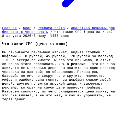
Главная
/
Блог
/
Реклама сайта
/
Аналитика рекламы для
бизнеса: с чего начать
/
Что такое CPC (цена за клик)
8 августа 2026
·
8 минут
·
1457 слов
Что такое CPC (цена за клик)
Вы открываете рекламный кабинет, видите столбец с
цифрами — 18 рублей, 45 рублей, 120 рублей за переход
— и не всегда понимаете, много это или мало, и стоит
ли из-за этого переживать.
CPC в рекламе
— это цена за
клик, то есть сколько денег вы платите за один переход
человека на ваш сайт по объявлению. Показатель
базовый, но именно вокруг него крутится множество
мифов и ошибок: одни гонятся за дешёвым кликом любой
ценой, другие пугаются высокой цифры и выключают
рекламу, которая на самом деле приносит прибыль.
Разберём спокойно, из чего складывается цена клика, на
что она влияет, а на что нет, и как ей управлять, не
теряя денег.
Что такое CPC простыми словами