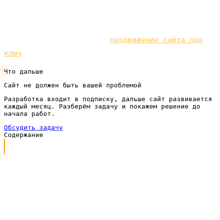
клиентов, а не просто в цифры в отчёте.
Чтобы не зависеть только от рекламного бюджета,
развивайте и органику —
продвижение сайта под
ключ
под вашу нишу.
Что дальше
Сайт не должен быть вашей проблемой
Разработка входит в подписку, дальше сайт развивается
каждый месяц. Разберём задачу и покажем решение до
начала работ.
Обсудить задачу
Содержание
Что такое CPC простыми словами
Почему цена клика — это ещё не вся правда
Из чего складывается цена за клик
Средняя цена клика: сколько это в деньгах
Как цена клика связана со стоимостью заявки