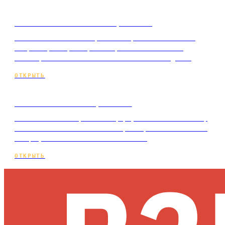
Основные показатели рекламы
Основные показатели рекламы простыми словами:
CTR, CPC, CPL, CPA, конверсия и ROMI — что
значат, как считаются и какие важны владель…
ОТКРЫТЬ
Что такое CTR в рекламе
Что такое CTR в рекламе: формула кликабельности,
какой показатель считать хорошим, как CTR влияет
на цену клика и как его повысить.
ОТКРЫТЬ