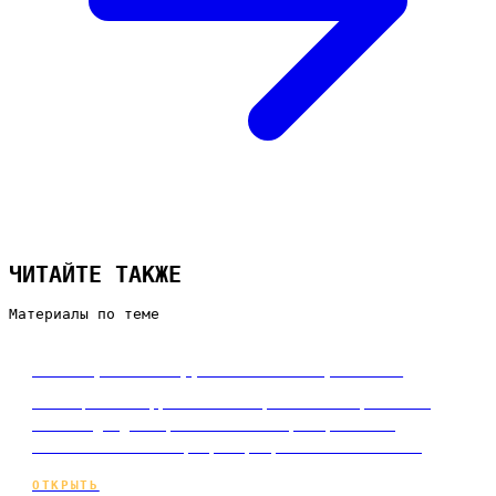
ЧИТАЙТЕ ТАКЖЕ
Материалы по теме
Как оценить эффективность рекламы
Как оценить эффективность рекламы: воронка от
показа до денег, ключевые метрики, ROMI и
стоимость клиента, пример сравнения каналов.
ОТКРЫТЬ