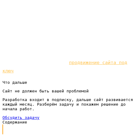
современные сайты под ключ по подписке, без
крупных вложений на старте, чтобы каждый
человек, пришедший с Карт, находил понятную
витрину и превращался в реальную заявку, а не
терялся на полпути.
Чтобы не зависеть только от рекламного бюджета,
развивайте и органику —
продвижение сайта под
ключ
под вашу нишу.
Что дальше
Сайт не должен быть вашей проблемой
Разработка входит в подписку, дальше сайт развивается
каждый месяц. Разберём задачу и покажем решение до
начала работ.
Обсудить задачу
Содержание
Почему Карты стали местом, где ищут услуги