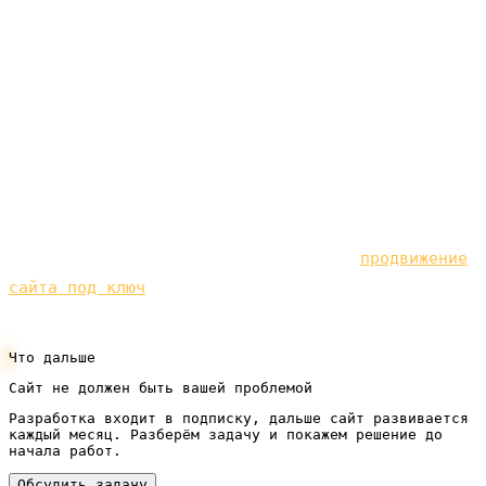
просто уйдёт. Поэтому под рекламу нужен надёжный
фундамент — быстрый, понятный сайт, который
отвечает на вопросы клиента и вызывает доверие.
Мы делаем такие сайты под ключ по подписке, без
крупных вложений на старте, чтобы люди, которых
привёл Яндекс, становились вашими клиентами, а
не уходили в никуда.
Платный трафик работает лучше в связке с
органикой. Посмотрите, как устроено
продвижение
сайта под ключ
— клиенты из поиска без платы за
каждый клик.
Что дальше
Сайт не должен быть вашей проблемой
Разработка входит в подписку, дальше сайт развивается
каждый месяц. Разберём задачу и покажем решение до
начала работ.
Обсудить задачу