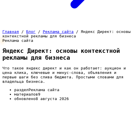
Главная
/
Блог
/
Реклама сайта
/
Яндекс Директ: основы
контекстной рекламы для бизнеса
Реклама сайта
Яндекс Директ: основы контекстной
рекламы для бизнеса
Что такое яндекс директ и как он работает: аукцион и
цена клика, ключевые и минус-слова, объявления и
первые шаги без слива бюджета. Простыми словами для
владельца бизнеса.
раздел
Реклама сайта
материалов
9
обновлено
8 августа 2026
Яндекс Директ — главный инструмент платного
трафика для большинства российских компаний, и
этот раздел помогает разобраться в нём с нуля.
Здесь собраны базовые статьи для владельца