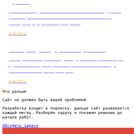
Директе
Из чего складывается стоимость заявки в Директе
и почему сайт влияет на неё сильнее ставок.
Разбор с формулой и примерами.
ОТКРЫТЬ
Почему Яндекс Директ не работает
Почему кажется, что Яндекс Директ не работает, и
где на самом деле рвётся цепочка от показа до
клиента. Разбор с примером.
ОТКРЫТЬ
Что дальше
Сайт не должен быть вашей проблемой
Разработка входит в подписку, дальше сайт развивается
каждый месяц. Разберём задачу и покажем решение до
начала работ.
Обсудить задачу