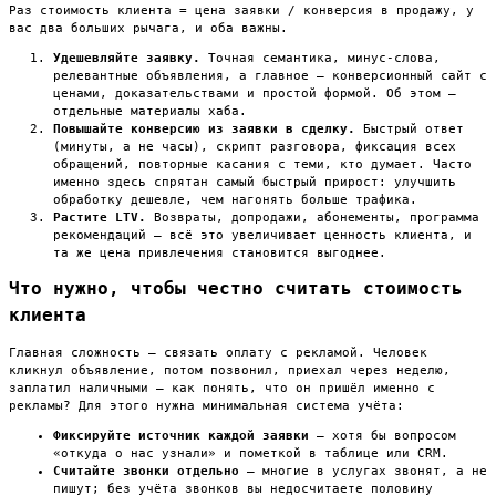
Раз стоимость клиента = цена заявки / конверсия в продажу, у
вас два больших рычага, и оба важны.
Удешевляйте заявку.
Точная семантика, минус-слова,
релевантные объявления, а главное — конверсионный сайт с
ценами, доказательствами и простой формой. Об этом —
отдельные материалы хаба.
Повышайте конверсию из заявки в сделку.
Быстрый ответ
(минуты, а не часы), скрипт разговора, фиксация всех
обращений, повторные касания с теми, кто думает. Часто
именно здесь спрятан самый быстрый прирост: улучшить
обработку дешевле, чем нагонять больше трафика.
Растите LTV.
Возвраты, допродажи, абонементы, программа
рекомендаций — всё это увеличивает ценность клиента, и
та же цена привлечения становится выгоднее.
Что нужно, чтобы честно считать стоимость
клиента
Главная сложность — связать оплату с рекламой. Человек
кликнул объявление, потом позвонил, приехал через неделю,
заплатил наличными — как понять, что он пришёл именно с
рекламы? Для этого нужна минимальная система учёта:
Фиксируйте источник каждой заявки
— хотя бы вопросом
«откуда о нас узнали» и пометкой в таблице или CRM.
Считайте звонки отдельно
— многие в услугах звонят, а не
пишут; без учёта звонков вы недосчитаете половину