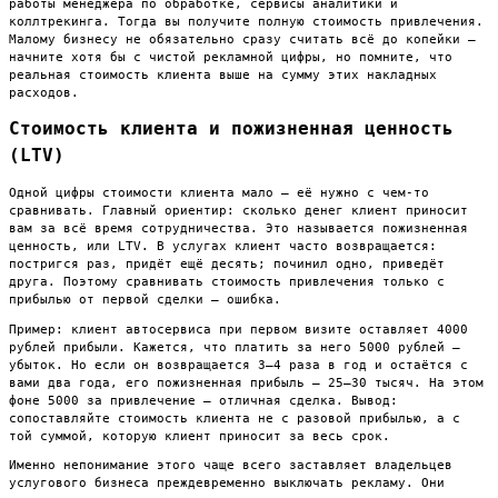
работы менеджера по обработке, сервисы аналитики и
коллтрекинга. Тогда вы получите полную стоимость привлечения.
Малому бизнесу не обязательно сразу считать всё до копейки —
начните хотя бы с чистой рекламной цифры, но помните, что
реальная стоимость клиента выше на сумму этих накладных
расходов.
Стоимость клиента и пожизненная ценность
(LTV)
Одной цифры стоимости клиента мало — её нужно с чем-то
сравнивать. Главный ориентир: сколько денег клиент приносит
вам за всё время сотрудничества. Это называется пожизненная
ценность, или LTV. В услугах клиент часто возвращается:
постригся раз, придёт ещё десять; починил одно, приведёт
друга. Поэтому сравнивать стоимость привлечения только с
прибылью от первой сделки — ошибка.
Пример: клиент автосервиса при первом визите оставляет 4000
рублей прибыли. Кажется, что платить за него 5000 рублей —
убыток. Но если он возвращается 3–4 раза в год и остаётся с
вами два года, его пожизненная прибыль — 25–30 тысяч. На этом
фоне 5000 за привлечение — отличная сделка. Вывод:
сопоставляйте стоимость клиента не с разовой прибылью, а с
той суммой, которую клиент приносит за весь срок.
Именно непонимание этого чаще всего заставляет владельцев
услугового бизнеса преждевременно выключать рекламу. Они