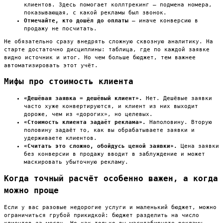
клиентов. Здесь помогает коллтрекинг — подмена номера,
показывающая, с какой рекламы был звонок.
Отмечайте, кто дошёл до оплаты
— иначе конверсию в
продажу не посчитать.
Не обязательно сразу внедрять сложную сквозную аналитику. На
старте достаточно дисциплины: таблица, где по каждой заявке
видно источник и итог. Но чем больше бюджет, тем важнее
автоматизировать этот учёт.
Мифы про стоимость клиента
«Дешёвая заявка = дешёвый клиент».
Нет. Дешёвые заявки
часто хуже конвертируются, и клиент из них выходит
дороже, чем из «дорогих», но целевых.
«Стоимость клиента задаёт реклама».
Наполовину. Вторую
половину задаёт то, как вы обрабатываете заявки и
удерживаете клиентов.
«Считать это сложно, обойдусь ценой заявки».
Цена заявки
без конверсии в продажу вводит в заблуждение и может
маскировать убыточную рекламу.
Когда точный расчёт особенно важен, а когда
можно проще
Если у вас разовые недорогие услуги и маленький бюджет, можно
ограничиться грубой прикидкой: бюджет разделить на число
клиентов за месяц. Но как только вы масштабируете рекламу,