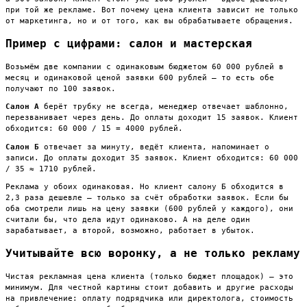
при той же рекламе. Вот почему цена клиента зависит не только
от маркетинга, но и от того, как вы обрабатываете обращения.
Пример с цифрами: салон и мастерская
Возьмём две компании с одинаковым бюджетом 60 000 рублей в
месяц и одинаковой ценой заявки 600 рублей — то есть обе
получают по 100 заявок.
Салон А
берёт трубку не всегда, менеджер отвечает шаблонно,
перезванивает через день. До оплаты доходит 15 заявок. Клиент
обходится: 60 000 / 15 = 4000 рублей.
Салон Б
отвечает за минуту, ведёт клиента, напоминает о
записи. До оплаты доходит 35 заявок. Клиент обходится: 60 000
/ 35 ≈ 1710 рублей.
Реклама у обоих одинаковая. Но клиент салону Б обходится в
2,3 раза дешевле — только за счёт обработки заявок. Если бы
оба смотрели лишь на цену заявки (600 рублей у каждого), они
считали бы, что дела идут одинаково. А на деле один
зарабатывает, а второй, возможно, работает в убыток.
Учитывайте всю воронку, а не только рекламу
Чистая рекламная цена клиента (только бюджет площадок) — это
минимум. Для честной картины стоит добавить и другие расходы
на привлечение: оплату подрядчика или директолога, стоимость