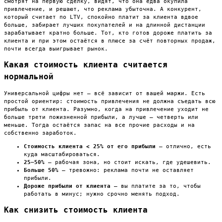
смотрят на первую сделку, видят, что она едва окупила
привлечение, и решают, что реклама убыточна. А конкурент,
который считает по LTV, спокойно платит за клиента вдвое
больше, забирает лучших покупателей и на длинной дистанции
зарабатывает кратно больше. Тот, кто готов дороже платить за
клиента и при этом остаётся в плюсе за счёт повторных продаж,
почти всегда выигрывает рынок.
Какая стоимость клиента считается
нормальной
Универсальной цифры нет — всё зависит от вашей маржи. Есть
простой ориентир: стоимость привлечения не должна съедать всю
прибыль от клиента. Разумно, когда на привлечение уходит не
больше трети пожизненной прибыли, а лучше — четверть или
меньше. Тогда остаётся запас на все прочие расходы и на
собственно заработок.
Стоимость клиента < 25% от его прибыли
— отлично, есть
куда масштабироваться.
25–50%
— рабочая зона, но стоит искать, где удешевить.
Больше 50%
— тревожно: реклама почти не оставляет
прибыли.
Дороже прибыли от клиента
— вы платите за то, чтобы
работать в минус; нужно срочно менять подход.
Как снизить стоимость клиента