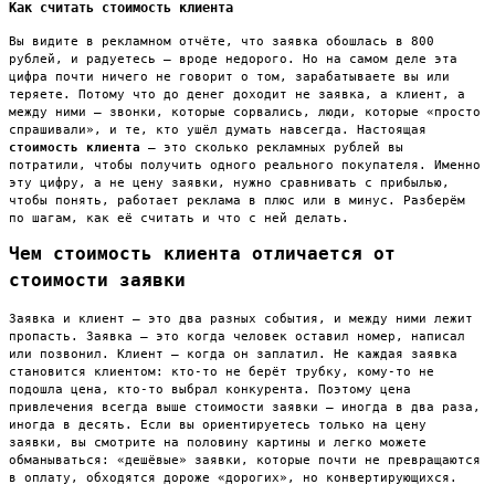
Как считать стоимость клиента
Вы видите в рекламном отчёте, что заявка обошлась в 800
рублей, и радуетесь — вроде недорого. Но на самом деле эта
цифра почти ничего не говорит о том, зарабатываете вы или
теряете. Потому что до денег доходит не заявка, а клиент, а
между ними — звонки, которые сорвались, люди, которые «просто
спрашивали», и те, кто ушёл думать навсегда. Настоящая
стоимость клиента
— это сколько рекламных рублей вы
потратили, чтобы получить одного реального покупателя. Именно
эту цифру, а не цену заявки, нужно сравнивать с прибылью,
чтобы понять, работает реклама в плюс или в минус. Разберём
по шагам, как её считать и что с ней делать.
Чем стоимость клиента отличается от
стоимости заявки
Заявка и клиент — это два разных события, и между ними лежит
пропасть. Заявка — это когда человек оставил номер, написал
или позвонил. Клиент — когда он заплатил. Не каждая заявка
становится клиентом: кто-то не берёт трубку, кому-то не
подошла цена, кто-то выбрал конкурента. Поэтому цена
привлечения всегда выше стоимости заявки — иногда в два раза,
иногда в десять. Если вы ориентируетесь только на цену
заявки, вы смотрите на половину картины и легко можете
обманываться: «дешёвые» заявки, которые почти не превращаются
в оплату, обходятся дороже «дорогих», но конвертирующихся.