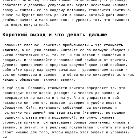
работаете с дорогими услугами или ведёте несколько каналов
сразу — считать её по каждому источнику становится критично.
Иначе вы будете вливать деньги в канал, который даёт много
дешёвых заявок и мало клиентов, и урезать тот, что приносит
настоящих покупателей.
Короткий вывод и что делать дальше
Запомните главное: ориентир прибыльности — это
стоимость
клиента
, а не цена заявки. Считайте её по формуле «бюджет /
число оплативших» или, точнее, «цена заявки / конверсия в
продажу», и сравнивайте с пожизненной прибылью от клиента.
Держите привлечение в пределах разумной доли этой прибыли,
работайте сразу над двумя рычагами — удешевлением заявки и
ростом конверсии в сделку — и обязательно фиксируйте источник
каждого обращения, включая звонки.
И ещё одно. Половину стоимости клиента определяет то, что
происходит после клика: доходит ли человек до заявки и
превращается ли заявка в оплату. А это упирается в сайт —
насколько он понятен, вызывает доверие и удобно ведёт к
обращению. Сайт, изначально собранный под конверсию и
постоянно улучшаемый под ваши задачи (например, по модели
подписки с развитием и поддержкой), напрямую снижает
стоимость клиента: он превращает больше оплаченных кликов в
заявки, а значит, и в реальных покупателей. Считать эту цифру
стоит именно для того, чтобы видеть этот эффект и управлять
им.