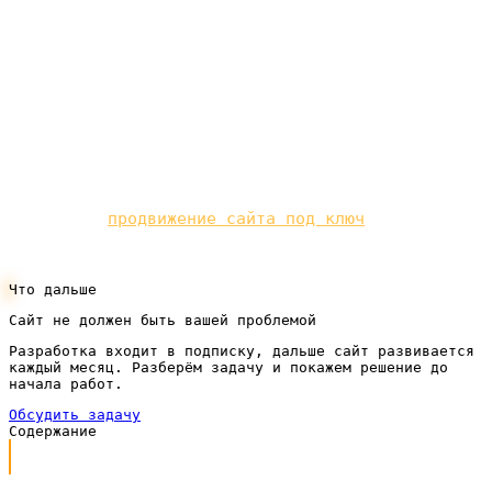
Разумный шаг — сначала поставить надёжный
фундамент. Современный сайт под ключ по подписке
даёт быструю, удобную витрину без крупных затрат
на старте, и уже на ней смарт-баннеры и другая
реклама начинают окупаться.
Реклама даёт клиентов сразу, органика — вдолгую.
Мы делаем
продвижение сайта под ключ
по
подписке.
Что дальше
Сайт не должен быть вашей проблемой
Разработка входит в подписку, дальше сайт развивается
каждый месяц. Разберём задачу и покажем решение до
начала работ.
Обсудить задачу
Содержание
Что такое смарт-баннеры простыми словами
Как работают смарт-баннеры Яндекса