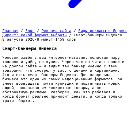
Главная
/
Блог
/
Реклама сайта
/
Виды рекламы в Яндекс
Директ: какой формат выбрать
/
Смарт-баннеры Яндекса
8 августа 2026
·
8 минут
·
1459 слов
Смарт-баннеры Яндекса
Человек зашёл в ваш интернет-магазин, полистал пару
товаров и ушёл, не купив. Через час он читает новости
на другом сайте — и видит там баннер именно с теми
товарами, что смотрел у вас, с ценами и картинками.
Это и есть смарт баннеры Яндекса. Для владельца
бизнеса это один из самых недооценённых форматов: он
умеет возвращать почти купивших и подтягивать новых
людей, показывая им конкретные товары, а не
абстрактную рекламу. Разберём, как это работает и
когда формат реально приносит деньги, а когда только
тратит бюджет.
Что такое смарт-баннеры простыми
словами