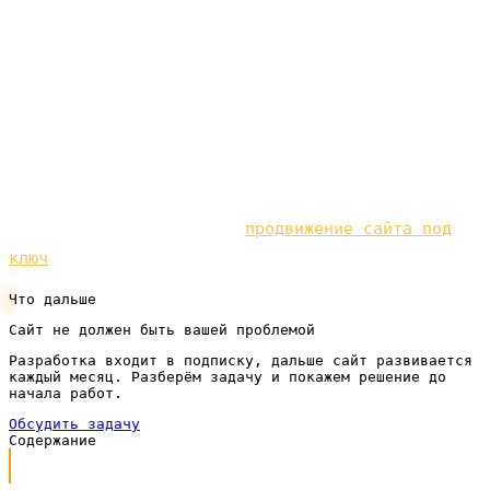
дорогими при любом ведении. Реклама доводит
клиента до двери, а превращает клик в заявку
именно сайт. Мы делаем такие сайты под ключ по
подписке, без крупных вложений на старте, чтобы
деньги за рекламу и за её ведение возвращались
реальными клиентами, а не просто кликами.
Чтобы не зависеть только от рекламного бюджета,
развивайте и органику —
продвижение сайта под
ключ
под вашу нишу.
Что дальше
Сайт не должен быть вашей проблемой
Разработка входит в подписку, дальше сайт развивается
каждый месяц. Разберём задачу и покажем решение до
начала работ.
Обсудить задачу
Содержание
Чем ведение отличается от настройки