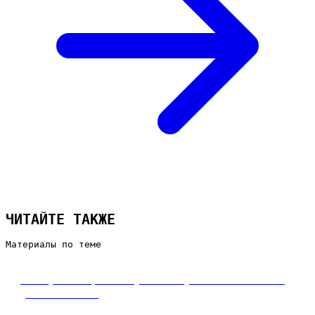
ЧИТАЙТЕ ТАКЖЕ
Материалы по теме
Настроить рекламу самому или заказать
у агентства
Настроить рекламу самому или заказать: плюсы,