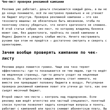
Чек-лист проверки рекламной кампании
Реклама уже работает, деньги списываются каждый день, а вы не
до конца понимаете, всё ли настроено правильно и не утекает
ли бюджет впустую. Проверка рекламной кампании — это как
техосмотр машины: не обязательно быть механиком, чтобы по
понятному списку убедиться, что ничего критичного не сломано.
В этой статье собран чек-лист, по которому владелец бизнеса
может сам, без директолога, пройтись по своей кампании в
Яндекс Директе и увидеть слабые места. Ничего настраивать
руками при этом не придётся — достаточно смотреть и сверять с
ориентирами.
Зачем вообще проверять кампанию по чек-
листу
Реклама редко ломается громко. Чаще она тихо теряет
эффективность: где-то показывается не тем людям, где-то ведёт
на медленную страницу, где-то деньги уходят на нецелевые
запросы. По отдельности каждая мелочь стоит немного, но
вместе они превращают половину бюджета в воздух. Регулярная
проверка рекламной кампании ловит эти утечки до того, как они
съедят месячный бюджет.
Второй смысл чек-листа — контроль над подрядчиком. Если
рекламу вам ведёт агентство или частный специалист, понятный
список пунктов позволяет задать конкретные вопросы и понять,
работают с кампанией или просто снимают абонентскую плату. Вы