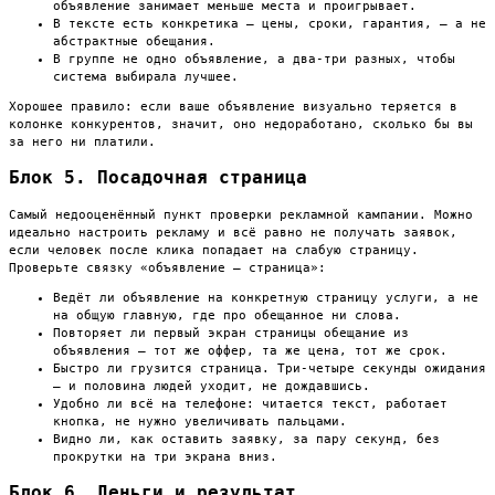
объявление занимает меньше места и проигрывает.
В тексте есть конкретика — цены, сроки, гарантия, — а не
абстрактные обещания.
В группе не одно объявление, а два-три разных, чтобы
система выбирала лучшее.
Хорошее правило: если ваше объявление визуально теряется в
колонке конкурентов, значит, оно недоработано, сколько бы вы
за него ни платили.
Блок 5. Посадочная страница
Самый недооценённый пункт проверки рекламной кампании. Можно
идеально настроить рекламу и всё равно не получать заявок,
если человек после клика попадает на слабую страницу.
Проверьте связку «объявление — страница»:
Ведёт ли объявление на конкретную страницу услуги, а не
на общую главную, где про обещанное ни слова.
Повторяет ли первый экран страницы обещание из
объявления — тот же оффер, та же цена, тот же срок.
Быстро ли грузится страница. Три-четыре секунды ожидания
— и половина людей уходит, не дождавшись.
Удобно ли всё на телефоне: читается текст, работает
кнопка, не нужно увеличивать пальцами.
Видно ли, как оставить заявку, за пару секунд, без
прокрутки на три экрана вниз.
Блок 6. Деньги и результат