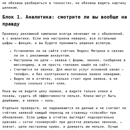
не обязаны разбираться в тонкостях, но обязаны видеть картину
целиком.
Блок 1. Аналитика: смотрите ли вы вообще на
правду
Проверку рекламной кампании всегда начинают не с объявлений,
а с аналитики. Если она настроена неверно, все остальные
цифры — фикция, и вы будете принимать решения вслепую.
Установлен ли на сайте счётчик Яндекс Метрики и связан
ли он с рекламным аккаунтом.
Настроены ли цели — заявка с формы, звонок, сообщение в
мессенджер, а не просто «человек зашёл на сайт».
Считаются ли звонки. Для многих услуг основной канал —
телефон, и без коллтрекинга половина заявок невидима.
Видно ли в отчётах, сколько стоит одна заявка, а не
только сколько стоит клик.
Пока вы не видите цену заявки, а видите только клики и
показы, судить об эффективности нельзя. Клики могут быть
дешёвыми, а заявок — ноль.
Отдельно проверьте, не задваиваются ли данные и не считает ли
счётчик заявкой каждый переход на страницу «спасибо» при
обновлении. Если цифры в отчётах выглядят подозрительно
красиво — сотни «конверсий» при десятке реальных звонков, —
значит, цели настроены криво, и доверять им нельзя. Лучше