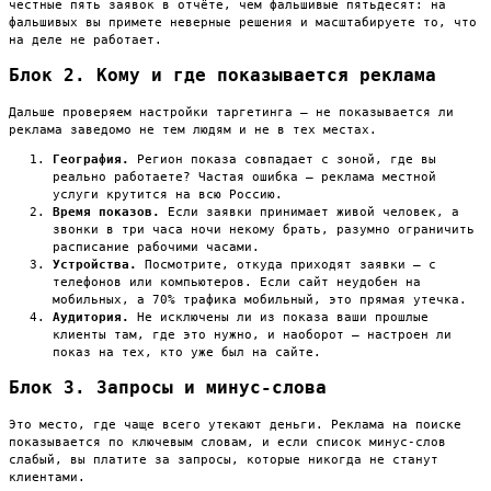
честные пять заявок в отчёте, чем фальшивые пятьдесят: на
фальшивых вы примете неверные решения и масштабируете то, что
на деле не работает.
Блок 2. Кому и где показывается реклама
Дальше проверяем настройки таргетинга — не показывается ли
реклама заведомо не тем людям и не в тех местах.
География.
Регион показа совпадает с зоной, где вы
реально работаете? Частая ошибка — реклама местной
услуги крутится на всю Россию.
Время показов.
Если заявки принимает живой человек, а
звонки в три часа ночи некому брать, разумно ограничить
расписание рабочими часами.
Устройства.
Посмотрите, откуда приходят заявки — с
телефонов или компьютеров. Если сайт неудобен на
мобильных, а 70% трафика мобильный, это прямая утечка.
Аудитория.
Не исключены ли из показа ваши прошлые
клиенты там, где это нужно, и наоборот — настроен ли
показ на тех, кто уже был на сайте.
Блок 3. Запросы и минус-слова
Это место, где чаще всего утекают деньги. Реклама на поиске
показывается по ключевым словам, и если список минус-слов
слабый, вы платите за запросы, которые никогда не станут
клиентами.