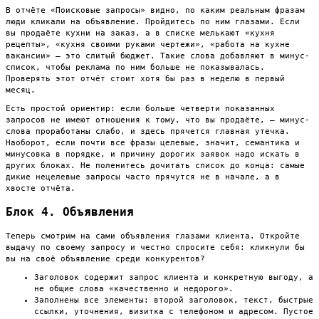
В отчёте «Поисковые запросы» видно, по каким реальным фразам
люди кликали на объявление. Пройдитесь по ним глазами. Если
вы продаёте кухни на заказ, а в списке мелькают «кухня
рецепты», «кухня своими руками чертежи», «работа на кухне
вакансии» — это слитый бюджет. Такие слова добавляют в минус-
список, чтобы реклама по ним больше не показывалась.
Проверять этот отчёт стоит хотя бы раз в неделю в первый
месяц.
Есть простой ориентир: если больше четверти показанных
запросов не имеют отношения к тому, что вы продаёте, — минус-
слова проработаны слабо, и здесь прячется главная утечка.
Наоборот, если почти все фразы целевые, значит, семантика и
минусовка в порядке, и причину дорогих заявок надо искать в
других блоках. Не поленитесь дочитать список до конца: самые
дикие нецелевые запросы часто прячутся не в начале, а в
хвосте отчёта.
Блок 4. Объявления
Теперь смотрим на сами объявления глазами клиента. Откройте
выдачу по своему запросу и честно спросите себя: кликнули бы
вы на своё объявление среди конкурентов?
Заголовок содержит запрос клиента и конкретную выгоду, а
не общие слова «качественно и недорого».
Заполнены все элементы: второй заголовок, текст, быстрые
ссылки, уточнения, визитка с телефоном и адресом. Пустое