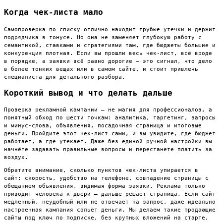
Когда чек-листа мало
Самопроверка по списку отлично находит грубые утечки и держит
подрядчика в тонусе. Но она не заменяет глубокую работу с
семантикой, ставками и стратегиями там, где бюджеты большие и
конкуренция плотная. Если вы прошли весь чек-лист, всё вроде
в порядке, а заявки всё равно дорогие — это сигнал, что дело
в более тонких вещах или в самом сайте, и стоит привлечь
специалиста для детального разбора.
Короткий вывод и что делать дальше
Проверка рекламной кампании — не магия для профессионалов, а
понятный обход по шести точкам: аналитика, таргетинг, запросы
и минус-слова, объявления, посадочная страница и итоговые
деньги. Пройдите этот чек-лист сами, и вы увидите, где бюджет
работает, а где утекает. Даже без единой ручной настройки вы
начнёте задавать правильные вопросы и перестанете платить за
воздух.
Обратите внимание, сколько пунктов чек-листа упирается в
сайт: скорость, удобство на телефоне, совпадение страницы с
обещанием объявления, видимая форма заявки. Реклама только
приводит человека к двери — дальше решает страница. Если сайт
медленный, неудобный или не отвечает на запрос, даже идеально
настроенная кампания сольёт деньги. Мы делаем такие продающие
сайты под ключ по подписке, без крупных вложений на старте,