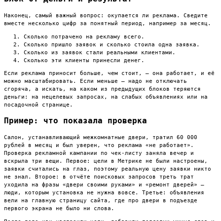
Наконец, самый важный вопрос: окупается ли реклама. Сведите
вместе несколько цифр за понятный период, например за месяц.
Сколько потрачено на рекламу всего.
Сколько пришло заявок и сколько стоила одна заявка.
Сколько из заявок стали реальными клиентами.
Сколько эти клиенты принесли денег.
Если реклама приносит больше, чем стоит, — она работает, и её
можно масштабировать. Если меньше — надо не отключать
сгоряча, а искать, на каком из предыдущих блоков теряются
деньги: на нецелевых запросах, на слабых объявлениях или на
посадочной странице.
Пример: что показала проверка
Салон, устанавливающий межкомнатные двери, тратил 60 000
рублей в месяц и был уверен, что реклама «не работает».
Проверка рекламной кампании по чек-листу заняла вечер и
вскрыла три вещи. Первое: цели в Метрике не были настроены,
заявки считались на глаз, поэтому реальную цену заявки никто
не знал. Второе: в отчёте поисковых запросов треть трат
уходила на фразы «двери своими руками» и «ремонт дверей» —
люди, которым установка не нужна вовсе. Третье: объявления
вели на главную страницу сайта, где про двери в подъезде
первого экрана не было ни слова.