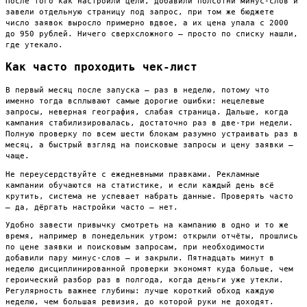
После того как настроили цели, добавили полсотни минус-слов и
завели отдельную страницу под запрос, при том же бюджете
число заявок выросло примерно вдвое, а их цена упала с 2000
до 950 рублей. Ничего сверхсложного — просто по списку нашли,
где утекало.
Как часто проходить чек-лист
В первый месяц после запуска — раз в неделю, потому что
именно тогда всплывают самые дорогие ошибки: нецелевые
запросы, неверная география, слабая страница. Дальше, когда
кампания стабилизировалась, достаточно раз в две-три недели.
Полную проверку по всем шести блокам разумно устраивать раз в
месяц, а быстрый взгляд на поисковые запросы и цену заявки —
чаще.
Не переусердствуйте с ежедневными правками. Рекламные
кампании обучаются на статистике, и если каждый день всё
крутить, система не успевает набрать данные. Проверять часто
— да, дёргать настройки часто — нет.
Удобно завести привычку смотреть на кампанию в одно и то же
время, например в понедельник утром: открыли отчёты, прошлись
по цене заявки и поисковым запросам, при необходимости
добавили пару минус-слов — и закрыли. Пятнадцать минут в
неделю дисциплинированной проверки экономят куда больше, чем
героический разбор раз в полгода, когда деньги уже утекли.
Регулярность важнее глубины: лучше короткий обход каждую
неделю, чем большая ревизия, до которой руки не доходят.