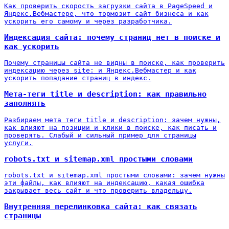
Как проверить скорость загрузки сайта в PageSpeed и
Яндекс.Вебмастере, что тормозит сайт бизнеса и как
ускорить его самому и через разработчика.
Индексация сайта: почему страниц нет в поиске и
как ускорить
Почему страницы сайта не видны в поиске, как проверить
индексацию через site: и Яндекс.Вебмастер и как
ускорить попадание страниц в индекс.
Мета-теги title и description: как правильно
заполнять
Разбираем мета теги title и description: зачем нужны,
как влияют на позиции и клики в поиске, как писать и
проверять. Слабый и сильный пример для страницы
услуги.
robots.txt и sitemap.xml простыми словами
robots.txt и sitemap.xml простыми словами: зачем нужны
эти файлы, как влияют на индексацию, какая ошибка
закрывает весь сайт и что проверить владельцу.
Внутренняя перелинковка сайта: как связать
страницы