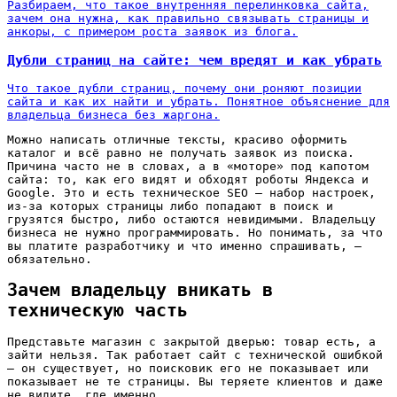
Разбираем, что такое внутренняя перелинковка сайта,
зачем она нужна, как правильно связывать страницы и
анкоры, с примером роста заявок из блога.
Дубли страниц на сайте: чем вредят и как убрать
Что такое дубли страниц, почему они роняют позиции
сайта и как их найти и убрать. Понятное объяснение для
владельца бизнеса без жаргона.
Можно написать отличные тексты, красиво оформить
каталог и всё равно не получать заявок из поиска.
Причина часто не в словах, а в «моторе» под капотом
сайта: то, как его видят и обходят роботы Яндекса и
Google. Это и есть техническое SEO — набор настроек,
из-за которых страницы либо попадают в поиск и
грузятся быстро, либо остаются невидимыми. Владельцу
бизнеса не нужно программировать. Но понимать, за что
вы платите разработчику и что именно спрашивать, —
обязательно.
Зачем владельцу вникать в
техническую часть
Представьте магазин с закрытой дверью: товар есть, а
зайти нельзя. Так работает сайт с технической ошибкой
— он существует, но поисковик его не показывает или
показывает не те страницы. Вы теряете клиентов и даже
не видите, где именно.