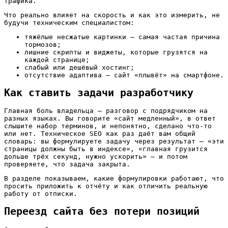
трафика.
Что реально влияет на скорость и как это измерить, не
будучи техническим специалистом:
тяжёлые несжатые картинки — самая частая причина
тормозов;
лишние скрипты и виджеты, которые грузятся на
каждой странице;
слабый или дешёвый хостинг;
отсутствие адаптива — сайт «плывёт» на смартфоне.
Как ставить задачи разработчику
Главная боль владельца — разговор с подрядчиком на
разных языках. Вы говорите «сайт медленный», в ответ
слышите набор терминов, и непонятно, сделано что-то
или нет. Техническое SEO как раз даёт вам общий
словарь: вы формулируете задачу через результат — «эти
страницы должны быть в индексе», «главная грузится
дольше трёх секунд, нужно ускорить» — и потом
проверяете, что задача закрыта.
В разделе показываем, какие формулировки работают, что
просить приложить к отчёту и как отличить реальную
работу от отписки.
Переезд сайта без потери позиций