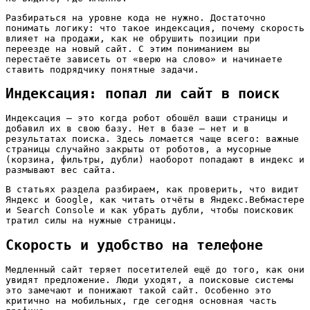
Разбираться на уровне кода не нужно. Достаточно
понимать логику: что такое индексация, почему скорость
влияет на продажи, как не обрушить позиции при
переезде на новый сайт. С этим пониманием вы
перестаёте зависеть от «верю на слово» и начинаете
ставить подрядчику понятные задачи.
Индексация: попал ли сайт в поиск
Индексация — это когда робот обошёл ваши страницы и
добавил их в свою базу. Нет в базе — нет и в
результатах поиска. Здесь ломается чаще всего: важные
страницы случайно закрыты от роботов, а мусорные
(корзина, фильтры, дубли) наоборот попадают в индекс и
размывают вес сайта.
В статьях раздела разбираем, как проверить, что видит
Яндекс и Google, как читать отчёты в Яндекс.Вебмастере
и Search Console и как убрать дубли, чтобы поисковик
тратил силы на нужные страницы.
Скорость и удобство на телефоне
Медленный сайт теряет посетителей ещё до того, как они
увидят предложение. Люди уходят, а поисковые системы
это замечают и понижают такой сайт. Особенно это
критично на мобильных, где сегодня основная часть