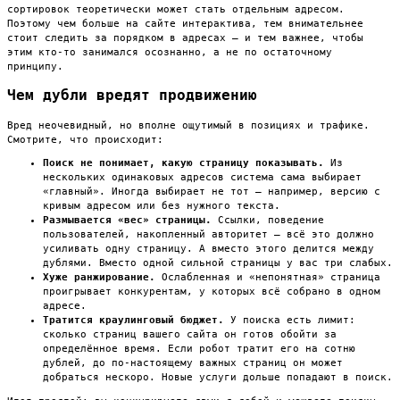
сортировок теоретически может стать отдельным адресом.
Поэтому чем больше на сайте интерактива, тем внимательнее
стоит следить за порядком в адресах — и тем важнее, чтобы
этим кто-то занимался осознанно, а не по остаточному
принципу.
Чем дубли вредят продвижению
Вред неочевидный, но вполне ощутимый в позициях и трафике.
Смотрите, что происходит:
Поиск не понимает, какую страницу показывать.
Из
нескольких одинаковых адресов система сама выбирает
«главный». Иногда выбирает не тот — например, версию с
кривым адресом или без нужного текста.
Размывается «вес» страницы.
Ссылки, поведение
пользователей, накопленный авторитет — всё это должно
усиливать одну страницу. А вместо этого делится между
дублями. Вместо одной сильной страницы у вас три слабых.
Хуже ранжирование.
Ослабленная и «непонятная» страница
проигрывает конкурентам, у которых всё собрано в одном
адресе.
Тратится краулинговый бюджет.
У поиска есть лимит:
сколько страниц вашего сайта он готов обойти за
определённое время. Если робот тратит его на сотню
дублей, до по-настоящему важных страниц он может
добраться нескоро. Новые услуги дольше попадают в поиск.