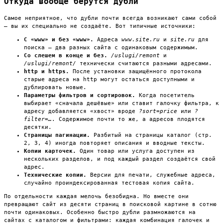
Откуда вообще берутся дубли
Самое неприятное, что дубли почти всегда возникают сами собой
— вы их специально не создаёте. Вот типичные источники:
С «www» и без «www».
Адреса
www.site.ru
и
site.ru
для
поиска — два разных сайта с одинаковым содержимым.
Со слешем в конце и без.
/uslugi/remont
и
/uslugi/remont/
технически считаются разными адресами.
http и https.
После установки защищённого протокола
старые адреса на http могут остаться доступными и
дублировать новые.
Параметры фильтров и сортировок.
Когда посетитель
выбирает «сначала дешёвые» или ставит галочку фильтра, к
адресу добавляется «хвост» вроде
?sort=price
или
?
filter=…
. Содержимое почти то же, а адресов плодятся
десятки.
Страницы пагинации.
Разбитый на страницы каталог (стр.
2, 3, 4) иногда повторяет описания и вводные тексты.
Копии карточек.
Один товар или услуга доступен из
нескольких разделов, и под каждый раздел создаётся свой
адрес.
Технические копии.
Версии для печати, служебные адреса,
случайно проиндексированная тестовая копия сайта.
По отдельности каждая мелочь безобидна. Но вместе они
превращают сайт из десяти страниц в поисковой картине в сотню
почти одинаковых. Особенно быстро дубли размножаются на
сайтах с каталогом и фильтрами: каждая комбинация галочек и