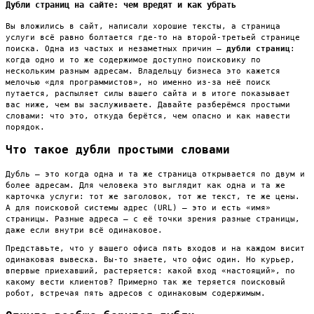
Дубли страниц на сайте: чем вредят и как убрать
Вы вложились в сайт, написали хорошие тексты, а страница
услуги всё равно болтается где-то на второй-третьей странице
поиска. Одна из частых и незаметных причин —
дубли страниц
:
когда одно и то же содержимое доступно поисковику по
нескольким разным адресам. Владельцу бизнеса это кажется
мелочью «для программистов», но именно из-за неё поиск
путается, распыляет силы вашего сайта и в итоге показывает
вас ниже, чем вы заслуживаете. Давайте разберёмся простыми
словами: что это, откуда берётся, чем опасно и как навести
порядок.
Что такое дубли простыми словами
Дубль — это когда одна и та же страница открывается по двум и
более адресам. Для человека это выглядит как одна и та же
карточка услуги: тот же заголовок, тот же текст, те же цены.
А для поисковой системы адрес (URL) — это и есть «имя»
страницы. Разные адреса — с её точки зрения разные страницы,
даже если внутри всё одинаковое.
Представьте, что у вашего офиса пять входов и на каждом висит
одинаковая вывеска. Вы-то знаете, что офис один. Но курьер,
впервые приехавший, растеряется: какой вход «настоящий», по
какому вести клиентов? Примерно так же теряется поисковый
робот, встречая пять адресов с одинаковым содержимым.