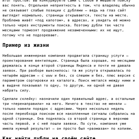
Итог простой: вы конкурируете сами с собой и мешаете поиску
вас понять. Отдельная неприятность в том, что владелец обычно
не связывает слабые позиции с дублями — ведь на глаз сайт
выглядит нормально, страницы открываются, тексты на месте.
Проблема живёт «под капотом», в адресах, и увидеть её можно
только через инструменты поиска. Поэтому дубли так часто
месяцами тормозят продвижение незамеченными: их не ищут,
потому что не подозревают.
Пример из жизни
Небольшая инженерная компания продвигала страницу услуги —
проектирование вентиляции. Страница была хорошая, но месяцами
держалась в конце второй страницы Яндекса и почти не давала
заявок. При разборе выяснилось: та же услуга открывалась по
четырём адресам — с www и без, со слешем и без, плюс версия с
параметром сортировки из каталога. Поиск метался между ними и
в выдаче показывал то одну, то другую, ни одной не давая
набрать силу.
Сделали
склейку
: назначили один правильный адрес, а остальные
три «перенаправили» на него. Ничего в текстах не меняли —
только навели порядок с адресами. Через несколько недель
после переобхода поиском все накопленные сигналы собрались на
одной странице. Она поднялась со второй страницы в верхнюю
часть первой, и с неё пошли заявки. По сути, компания уже
имела нужный результат — он просто был «размазан» по копиям.
Как найти дубли на своём сайте