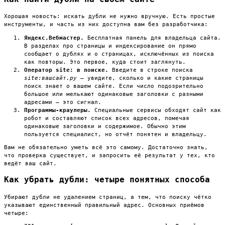
Хорошая новость: искать дубли не нужно вручную. Есть простые
инструменты, и часть из них доступна вам без разработчика:
Яндекс.Вебмастер.
Бесплатная панель для владельца сайта.
В разделах про страницы и индексирование он прямо
сообщает о дублях и о страницах, исключённых из поиска
как повторы. Это первое, куда стоит заглянуть.
Оператор site: в поиске.
Введите в строке поиска
site:вашсайт.ру
— увидите, сколько и какие страницы
поиск знает о вашем сайте. Если число подозрительно
большое или мелькают одинаковые заголовки с разными
адресами — это сигнал.
Программы-краулеры.
Специальные сервисы обходят сайт как
робот и составляют список всех адресов, помечая
одинаковые заголовки и содержимое. Обычно этим
пользуется специалист, но отчёт понятен и владельцу.
Вам не обязательно уметь всё это самому. Достаточно знать,
что проверка существует, и запросить её результат у тех, кто
ведёт ваш сайт.
Как убрать дубли: четыре понятных способа
Убирают дубли не удалением страниц, а тем, что поиску чётко
указывают единственный правильный адрес. Основных приёмов
четыре: