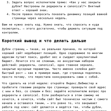
Задать вопрос исполнителю прямо: «Как у нас закрыты
дубли? Настроены ли редиректы и canonical?» Внятный
ответ — хороший знак.
После правок попросить показать динамику позиций важной
страницы через несколько недель.
Вам не нужно знать код. Нужно знать, что спросить и куда
посмотреть, — этого достаточно, чтобы держать ситуацию под
контролем.
Короткий вывод и что делать дальше
Дубли страниц — тихая, но реальная причина, по которой
хороший сайт недобирает позиций. Одно содержимое по многим
адресам путает поиск, дробит вес и съедает краулинговый
бюджет. Лечится это не сложным, но аккуратным набором
действий: редиректы, canonical, одно главное зеркало,
закрытые мусорные параметры. Часто именно склейка даёт
быстрый рост — как в примере выше, где страница поднялась
просто потому, что перестала конкурировать сама с собой.
Что сделать на этой неделе: откройте Яндекс.Вебмастер и
пробегите глазами разделы про страницы; проверьте свой адрес
с www и без, со слешем и без; задайте исполнителю вопрос про
редиректы и canonical. Если разбираться в этом самому не
хочется, а хочется, чтобы сайт был технически чистым с самого
начала и оставался таким, — это ровно то, что закрывает
работа
под ключ
: сайт делается и ведётся так, чтобы дубли,