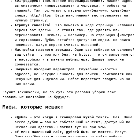
301-редирект (постоянное перенаправление).
Лишний адрес
автоматически «пересаживает» и человека, и робота на
главный. Так поступают с парами www/без-www, слеш/без-
слеша, http/https. Весь накопленный вес переезжает на
нужную страницу.
Атрибут canonical.
Это пометка в коде страницы: «главная
версия вот здесь». Её ставят там, где удалять или
перенаправлять нельзя, — например, на страницах фильтров
и сортировок. Дубль остаётся доступным людям, но поиск
понимает, какую версию считать основной.
Настройка главного зеркала.
Один раз выбирается основной
вид сайта — с www или без, на https, — и он закрепляется
в настройках и в панели вебмастера. Дальше поиск не
сомневается.
Закрытие мусорных параметров.
Служебные «хвосты»
адресов, не несущие ценности для поиска, помечаются как
ненужные для индексации. Робот перестаёт плодить из-за
них копии.
Звучит технически, но по сути это разовая уборка плюс
правильные настройки на будущее.
Мифы, которые мешают
«Дубли — это когда я скопировал чужой текст».
Нет. Чаще
всего дубли — ваш же собственный контент, доступный по
нескольким адресам. Плагиат тут ни при чём.
«У меня маленький сайт, дублей быть не может».
Могут.
Пара www/без-www и слеши возникают на сайте любого