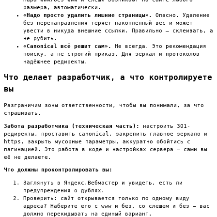
размера, автоматически.
«Надо просто удалить лишние страницы».
Опасно. Удаление
без перенаправления теряет накопленный вес и может
увести в никуда внешние ссылки. Правильно — склеивать, а
не рубить.
«Canonical всё решит сам».
Не всегда. Это рекомендация
поиску, а не строгий приказ. Для зеркал и протоколов
надёжнее редиректы.
Что делает разработчик, а что контролируете
вы
Разграничим зоны ответственности, чтобы вы понимали, за что
спрашивать.
Забота разработчика (техническая часть):
настроить 301-
редиректы, проставить canonical, закрепить главное зеркало и
https, закрыть мусорные параметры, аккуратно обойтись с
пагинацией. Это работа в коде и настройках сервера — сами вы
её не делаете.
Что должны проконтролировать вы:
Заглянуть в Яндекс.Вебмастер и увидеть, есть ли
предупреждения о дублях.
Проверить: сайт открывается только по одному виду
адреса? Наберите его с www и без, со слешем и без — вас
должно перекидывать на единый вариант.