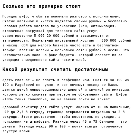
Сколько это примерно стоит
Порядок цифр, чтобы вы понимали разговор с исполнителем.
Сжатие картинок и чистка виджетов своими руками — бесплатно.
Разовая работа мастера по ускорению (кеш, оптимизация,
отложенная загрузка) для типового сайта услуг —
ориентировочно 5 000–20 000 рублей в зависимости от
запущенности. Нормальный виртуальный хостинг — 300–800 рублей
в месяц. CDN для малого бизнеса часто есть в бесплатном
тарифе, платные версии — несколько сотен рублей в месяц. Это
несопоставимо мало на фоне бюджета, который сгорает из-за
уходящих с медленного сайта посетителей.
Какой результат считать достаточным
Здесь главное — не впасть в перфекционизм. Гнаться за 100 из
100 в PageSpeed не нужно, и вот почему: последние баллы
даются ценой непропорционально дорогой и хрупкой оптимизации,
которую легко сломать при первом же обновлении сайта. Цифра
«100» тешит самолюбие, но на заявки почти не влияет.
Здоровый ориентир для сайта услуг:
оценка от 70 на мобильных,
LCP до 2,5–3 секунд, страница открывается визуально за 2–3
секунды
. Этого достаточно, чтобы посетитель не уходил, а
поисковик не штрафовал. Разница между 45 и 75 баллами — это
деньги. Разница между 90 и 100 — почти всегда потраченное
впустую время.