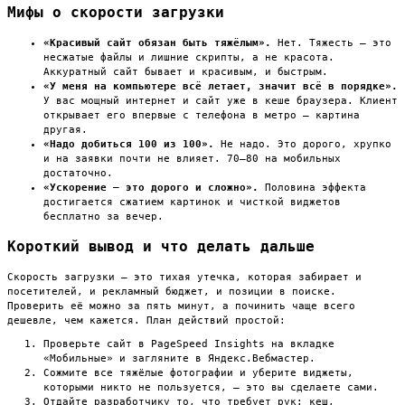
Мифы о скорости загрузки
«Красивый сайт обязан быть тяжёлым».
Нет. Тяжесть — это
несжатые файлы и лишние скрипты, а не красота.
Аккуратный сайт бывает и красивым, и быстрым.
«У меня на компьютере всё летает, значит всё в порядке».
У вас мощный интернет и сайт уже в кеше браузера. Клиент
открывает его впервые с телефона в метро — картина
другая.
«Надо добиться 100 из 100».
Не надо. Это дорого, хрупко
и на заявки почти не влияет. 70–80 на мобильных
достаточно.
«Ускорение — это дорого и сложно».
Половина эффекта
достигается сжатием картинок и чисткой виджетов
бесплатно за вечер.
Короткий вывод и что делать дальше
Скорость загрузки — это тихая утечка, которая забирает и
посетителей, и рекламный бюджет, и позиции в поиске.
Проверить её можно за пять минут, а починить чаще всего
дешевле, чем кажется. План действий простой:
Проверьте сайт в PageSpeed Insights на вкладке
«Мобильные» и загляните в Яндекс.Вебмастер.
Сожмите все тяжёлые фотографии и уберите виджеты,
которыми никто не пользуется, — это вы сделаете сами.
Отдайте разработчику то, что требует рук: кеш,