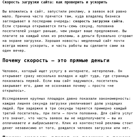
Скорость загрузки сайта: как проверить и ускорить
Вы вложились в сайт, запустили рекламу, а заявок всё равно
мало. Причина часто прячется там, куда владелец бизнеса
заглядывает в последнюю очередь:
скорость загрузки сайта
.
Если страница открывается пять-семь секунд, половина
посетителей уходит раньше, чем увидит ваше предложение. Вы
платите за каждый клик из рекламы, а деньги буквально сгорают
на экране загрузки. Хорошая новость: медленный сайт почти
всегда можно ускорить, и часть работы вы сделаете сами за
один вечер.
Почему скорость — это прямые деньги
Человек, который ищет услугу в интернете, нетерпелив. Он
открывает сразу несколько вкладок и идёт туда, где страница
показалась первой. Если ваш сайт задумался, посетитель
закрывает его, даже не осознавая почему — просто «не
открылось».
Исследования крупных площадок давно показали закономерность:
каждая лишняя секунда загрузки увеличивает долю уходящих
людей. При задержке в три секунды теряется примерно каждый
третий посетитель, при пяти — почти половина. Для сайта услуг
это значит, что часть заявок вы не недополучаете — вы их
оплачиваете и выбрасываете
. Клик из контекстной рекламы стоит
денег независимо от того, дождался человек загрузки или нет.