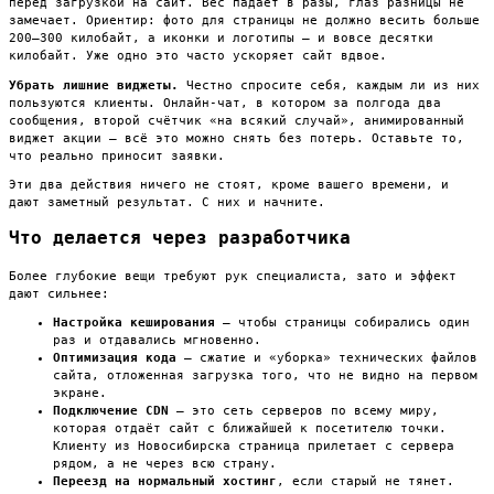
перед загрузкой на сайт. Вес падает в разы, глаз разницы не
замечает. Ориентир: фото для страницы не должно весить больше
200–300 килобайт, а иконки и логотипы — и вовсе десятки
килобайт. Уже одно это часто ускоряет сайт вдвое.
Убрать лишние виджеты.
Честно спросите себя, каждым ли из них
пользуются клиенты. Онлайн-чат, в котором за полгода два
сообщения, второй счётчик «на всякий случай», анимированный
виджет акции — всё это можно снять без потерь. Оставьте то,
что реально приносит заявки.
Эти два действия ничего не стоят, кроме вашего времени, и
дают заметный результат. С них и начните.
Что делается через разработчика
Более глубокие вещи требуют рук специалиста, зато и эффект
дают сильнее:
Настройка кеширования
— чтобы страницы собирались один
раз и отдавались мгновенно.
Оптимизация кода
— сжатие и «уборка» технических файлов
сайта, отложенная загрузка того, что не видно на первом
экране.
Подключение CDN
— это сеть серверов по всему миру,
которая отдаёт сайт с ближайшей к посетителю точки.
Клиенту из Новосибирска страница прилетает с сервера
рядом, а не через всю страну.
Переезд на нормальный хостинг
, если старый не тянет.