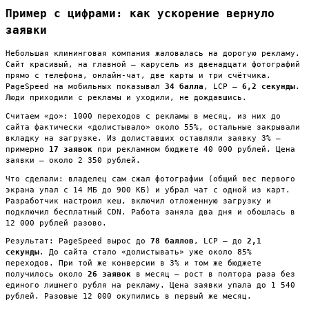
Пример с цифрами: как ускорение вернуло
заявки
Небольшая клининговая компания жаловалась на дорогую рекламу.
Сайт красивый, на главной — карусель из двенадцати фотографий
прямо с телефона, онлайн-чат, две карты и три счётчика.
PageSpeed на мобильных показывал
34 балла
, LCP —
6,2 секунды
.
Люди приходили с рекламы и уходили, не дождавшись.
Считаем «до»: 1000 переходов с рекламы в месяц, из них до
сайта фактически «долистывало» около 55%, остальные закрывали
вкладку на загрузке. Из долиставших оставляли заявку 3% —
примерно
17 заявок
при рекламном бюджете 40 000 рублей. Цена
заявки — около 2 350 рублей.
Что сделали: владелец сам сжал фотографии (общий вес первого
экрана упал с 14 МБ до 900 КБ) и убрал чат с одной из карт.
Разработчик настроил кеш, включил отложенную загрузку и
подключил бесплатный CDN. Работа заняла два дня и обошлась в
12 000 рублей разово.
Результат: PageSpeed вырос до
78 баллов
, LCP — до
2,1
секунды
. До сайта стало «долистывать» уже около 85%
переходов. При той же конверсии в 3% и том же бюджете
получилось около
26 заявок
в месяц — рост в полтора раза без
единого лишнего рубля на рекламу. Цена заявки упала до 1 540
рублей. Разовые 12 000 окупились в первый же месяц.