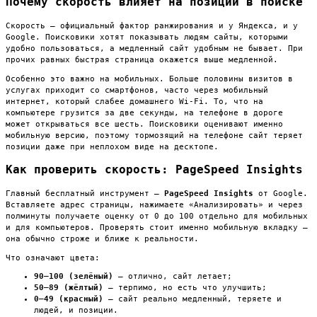
Почему скорость влияет на позиции в поиске
Скорость — официальный фактор ранжирования и у Яндекса, и у
Google. Поисковики хотят показывать людям сайты, которыми
удобно пользоваться, а медленный сайт удобным не бывает. При
прочих равных быстрая страница окажется выше медленной.
Особенно это важно на мобильных. Больше половины визитов в
услугах приходит со смартфонов, часто через мобильный
интернет, который слабее домашнего Wi-Fi. То, что на
компьютере грузится за две секунды, на телефоне в дороге
может открываться все шесть. Поисковики оценивают именно
мобильную версию, поэтому тормозящий на телефоне сайт теряет
позиции даже при неплохом виде на десктопе.
Как проверить скорость: PageSpeed Insights
Главный бесплатный инструмент —
PageSpeed Insights
от Google.
Вставляете адрес страницы, нажимаете «Анализировать» и через
полминуты получаете оценку от 0 до 100 отдельно для мобильных
и для компьютеров. Проверять стоит именно мобильную вкладку —
она обычно строже и ближе к реальности.
Что означают цвета:
90–100 (зелёный)
— отлично, сайт летает;
50–89 (жёлтый)
— терпимо, но есть что улучшить;
0–49 (красный)
— сайт реально медленный, теряете и
людей, и позиции.