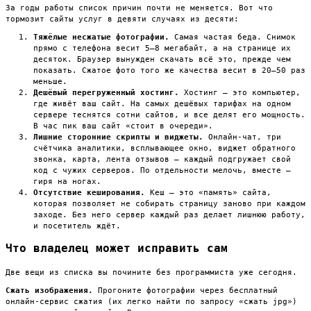
За годы работы список причин почти не меняется. Вот что
тормозит сайты услуг в девяти случаях из десяти:
Тяжёлые несжатые фотографии.
Самая частая беда. Снимок
прямо с телефона весит 5–8 мегабайт, а на странице их
десяток. Браузер вынужден скачать всё это, прежде чем
показать. Сжатое фото того же качества весит в 20–50 раз
меньше.
Дешёвый перегруженный хостинг.
Хостинг — это компьютер,
где живёт ваш сайт. На самых дешёвых тарифах на одном
сервере теснятся сотни сайтов, и все делят его мощность.
В час пик ваш сайт «стоит в очереди».
Лишние сторонние скрипты и виджеты.
Онлайн-чат, три
счётчика аналитики, всплывающее окно, виджет обратного
звонка, карта, лента отзывов — каждый подгружает свой
код с чужих серверов. По отдельности мелочь, вместе —
гиря на ногах.
Отсутствие кеширования.
Кеш — это «память» сайта,
которая позволяет не собирать страницу заново при каждом
заходе. Без него сервер каждый раз делает лишнюю работу,
и посетитель ждёт.
Что владелец может исправить сам
Две вещи из списка вы почините без программиста уже сегодня.
Сжать изображения.
Прогоните фотографии через бесплатный
онлайн-сервис сжатия (их легко найти по запросу «сжать jpg»)