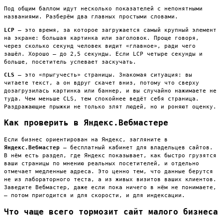
Под общим баллом идут несколько показателей с непонятными
названиями. Разберём два главных простыми словами.
LCP
— это время, за которое загружается самый крупный элемент
на экране: большая картинка или заголовок. Проще говоря,
через сколько секунд человек видит «главное», ради чего
зашёл. Хорошо — до 2,5 секунды. Если LCP четыре секунды и
больше, посетитель успевает заскучать.
CLS
— это «прыгучесть» страницы. Знакомая ситуация: вы
читаете текст, а он вдруг скачет вниз, потому что сверху
дозагрузилась картинка или баннер, и вы случайно нажимаете не
туда. Чем меньше CLS, тем спокойнее ведёт себя страница.
Раздражающие прыжки не только злят людей, но и роняют оценку.
Как проверить в Яндекс.Вебмастере
Если бизнес ориентирован на Яндекс, загляните в
Яндекс.Вебмастер
— бесплатный кабинет для владельцев сайтов.
В нём есть раздел, где Яндекс показывает, как быстро грузятся
ваши страницы по мнению реальных посетителей, и отдельно
отмечает медленные адреса. Это ценно тем, что данные берутся
не из лабораторного теста, а из живых визитов ваших клиентов.
Заведите Вебмастер, даже если пока ничего в нём не понимаете,
— потом пригодится и для скорости, и для индексации.
Что чаще всего тормозит сайт малого бизнеса