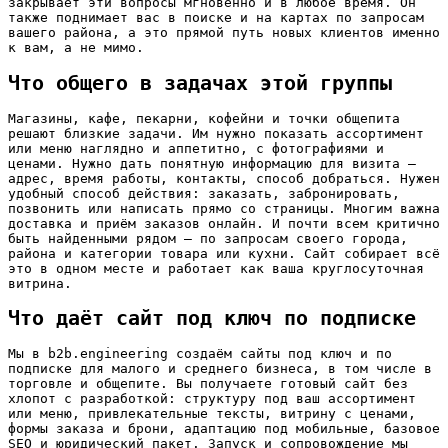
закрывает эти вопросы мгновенно и в любое время. Он
также поднимает вас в поиске и на картах по запросам
вашего района, а это прямой путь новых клиентов именно
к вам, а не мимо.
Что общего в задачах этой группы
Магазины, кафе, пекарни, кофейни и точки общепита
решают близкие задачи. Им нужно показать ассортимент
или меню наглядно и аппетитно, с фотографиями и
ценами. Нужно дать понятную информацию для визита —
адрес, время работы, контакты, способ добраться. Нужен
удобный способ действия: заказать, забронировать,
позвонить или написать прямо со страницы. Многим важна
доставка и приём заказов онлайн. И почти всем критично
быть найденными рядом — по запросам своего города,
района и категории товара или кухни. Сайт собирает всё
это в одном месте и работает как ваша круглосуточная
витрина.
Что даёт сайт под ключ по подписке
Мы в b2b.engineering создаём сайты под ключ и по
подписке для малого и среднего бизнеса, в том числе в
торговле и общепите. Вы получаете готовый сайт без
хлопот с разработкой: структуру под ваш ассортимент
или меню, привлекательные тексты, витрину с ценами,
формы заказа и брони, адаптацию под мобильные, базовое
SEO и юридический пакет. Запуск и сопровождение мы