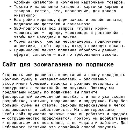
удобным каталогом и крупными карточками товаров.
Тексты и наполнение каталога: карточки кормов и
товаров, состав, вес, назначение, для какого
животного.
Настройка корзины, форм заказа и онлайн-оплаты,
подключение доставки и самовывоза.
SEO-подготовка под запросы «купить корм»,
«зоомагазин + город», «зоотовары с доставкой» —
чтобы вас находили в поиске.
Формы заявок, кнопки мессенджеров, подключение
аналитики, чтобы видеть, откуда приходят заказы.
Юридический пакет: политика обработки данных,
оферта, согласия — всё по требованиям закона.
Сайт для зоомагазина по подписке
Открывать или развивать зоомагазин и сразу вкладывать
крупную сумму в интернет-магазин — рискованно:
ассортимент большой, наценка в рознице невелика, а
конкуренция с маркетплейсами ощутима. Поэтому мы
предлагаем модель
по подписке
: вы платите
фиксированный ежемесячный платёж, а в него уже входят
разработка, хостинг, продвижение и поддержка. Вход без
большой суммы на старте, расходы предсказуемы и легко
закладываются в себестоимость. Мы заинтересованы,
чтобы сайт приносил заказы: пока он работает и продаёт
— сотрудничество продолжается, поэтому мы дорабатываем
и продвигаем его постоянно, а не «сдали и забыли». Для
небольшого магазина это спокойный способ получить