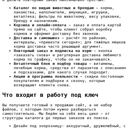
Каталог по видам животных и брендам
— корма,
лакомства, наполнители, амуниция, игрушки,
ветаптека; фильтры по животному, весу упаковки,
бренду и назначению.
Корзина и онлайн-оплата
— заказ и оплата картой
прямо на сайте, чтобы клиент собрал коробку
кормов и оформил доставку без звонков.
Доставка и самовывоз
— расчёт по районам,
интервалы, «привезти сегодня»; для тяжёлых мешков
корма доставка часто решающий аргумент.
Повторный заказ и подписка на корм
— кнопка
«заказать снова» и регулярная доставка любимого
корма по графику, чтобы он не заканчивался.
Ветаптечный блок и подбор товара
— витамины,
лечебные корма, средства от паразитов с описанием
и подсказками, для какого случая подходит.
Акции и программа лояльности
— скидки постоянным
покупателям и подборки к сезону, которые
возвращают клиента снова.
Что входит в работу под ключ
Вы получаете готовый к продажам сайт, а не набор
файлов, с которым потом нужно разбираться
самостоятельно. Мы берём на себя весь цикл — от
структуры каталога до первых заказов из поиска.
Дизайн под зоорозницу: аккуратный, дружелюбный, с