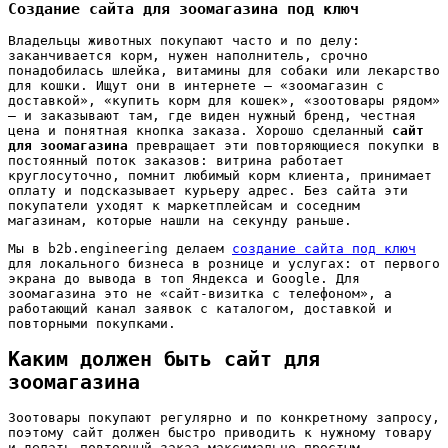
Создание сайта для зоомагазина под ключ
Владельцы животных покупают часто и по делу:
заканчивается корм, нужен наполнитель, срочно
понадобилась шлейка, витамины для собаки или лекарство
для кошки. Ищут они в интернете — «зоомагазин с
доставкой», «купить корм для кошек», «зоотовары рядом»
— и заказывают там, где виден нужный бренд, честная
цена и понятная кнопка заказа. Хорошо сделанный
сайт
для зоомагазина
превращает эти повторяющиеся покупки в
постоянный поток заказов: витрина работает
круглосуточно, помнит любимый корм клиента, принимает
оплату и подсказывает курьеру адрес. Без сайта эти
покупатели уходят к маркетплейсам и соседним
магазинам, которые нашли на секунду раньше.
Мы в b2b.engineering делаем
создание сайта под ключ
для локального бизнеса в рознице и услугах: от первого
экрана до вывода в топ Яндекса и Google. Для
зоомагазина это не «сайт-визитка с телефоном», а
работающий канал заявок с каталогом, доставкой и
повторными покупками.
Каким должен быть сайт для
зоомагазина
Зоотовары покупают регулярно и по конкретному запросу,
поэтому сайт должен быстро приводить к нужному товару
и делать повторный заказ максимально простым.