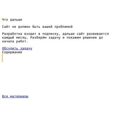
Оставить заявку можно через кнопку в шапке —
ответим и предложим понятный план запуска.
Что дальше
Сайт не должен быть вашей проблемой
Разработка входит в подписку, дальше сайт развивается
каждый месяц. Разберём задачу и покажем решение до
начала работ.
Обсудить задачу
Содержание
Каким должен быть сайт для доставки еды
Что входит в работу под ключ
Сайт для доставки еды по подписке
Как проходит работа
Частые вопросы
Все материалы