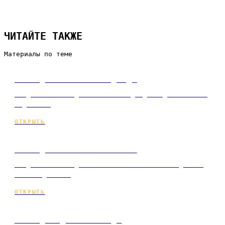
ЧИТАЙТЕ ТАКЖЕ
Материалы по теме
Сайт для магазина одежды
Создание сайта для магазина одежды под ключ и по
подписке.
ОТКРЫТЬ
Сайт для магазина мебели
Создание сайта для мебельного магазина под ключ
и по подписке.
ОТКРЫТЬ
Сайт для доставки еды