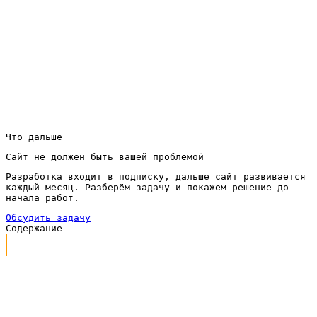
и записи на сервис из интернета круглый год,
давайте разберём вашу задачу и посчитаем модель
по подписке под ваш ассортимент и город.
Оставить заявку на обсуждение проекта можно
через кнопку в шапке — мы свяжемся и предложим
понятный план запуска.
Что дальше
Сайт не должен быть вашей проблемой
Разработка входит в подписку, дальше сайт развивается
каждый месяц. Разберём задачу и покажем решение до
начала работ.
Обсудить задачу
Содержание
Каким должен быть сайт для веломагазина
Что входит в работу под ключ
Сайт для веломагазина по подписке
Как проходит работа