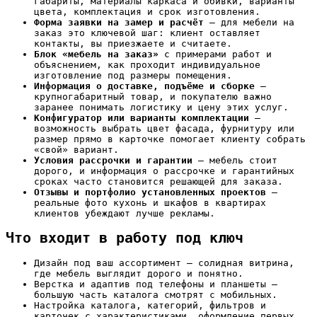
габариты, материалы каркаса и обивки, варианты
цвета, комплектация и срок изготовления.
Форма заявки на замер и расчёт
— для мебели на
заказ это ключевой шаг: клиент оставляет
контакты, вы приезжаете и считаете.
Блок «мебель на заказ»
с примерами работ и
объяснением, как проходит индивидуальное
изготовление под размеры помещения.
Информация о доставке, подъёме и сборке
—
крупногабаритный товар, и покупателю важно
заранее понимать логистику и цену этих услуг.
Конфигуратор или варианты комплектации
—
возможность выбрать цвет фасада, фурнитуру или
размер прямо в карточке помогает клиенту собрать
«свой» вариант.
Условия рассрочки и гарантии
— мебель стоит
дорого, и информация о рассрочке и гарантийных
сроках часто становится решающей для заказа.
Отзывы и портфолио установленных проектов
—
реальные фото кухонь и шкафов в квартирах
клиентов убеждают лучше рекламы.
Что входит в работу под ключ
Дизайн под ваш ассортимент — солидная витрина,
где мебель выглядит дорого и понятно.
Верстка и адаптив под телефоны и планшеты —
большую часть каталога смотрят с мобильных.
Настройка каталога, категорий, фильтров и
карточек с характеристиками, оформление первых