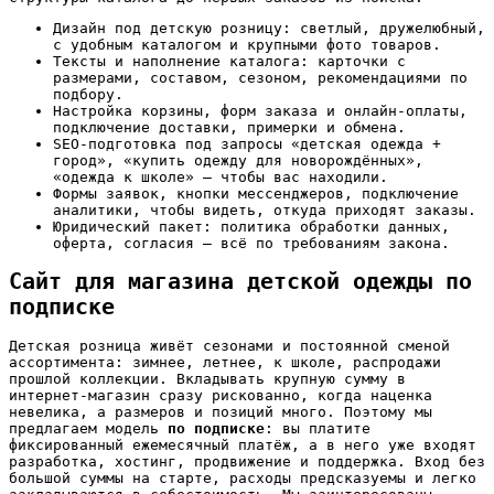
Дизайн под детскую розницу: светлый, дружелюбный,
с удобным каталогом и крупными фото товаров.
Тексты и наполнение каталога: карточки с
размерами, составом, сезоном, рекомендациями по
подбору.
Настройка корзины, форм заказа и онлайн-оплаты,
подключение доставки, примерки и обмена.
SEO-подготовка под запросы «детская одежда +
город», «купить одежду для новорождённых»,
«одежда к школе» — чтобы вас находили.
Формы заявок, кнопки мессенджеров, подключение
аналитики, чтобы видеть, откуда приходят заказы.
Юридический пакет: политика обработки данных,
оферта, согласия — всё по требованиям закона.
Сайт для магазина детской одежды по
подписке
Детская розница живёт сезонами и постоянной сменой
ассортимента: зимнее, летнее, к школе, распродажи
прошлой коллекции. Вкладывать крупную сумму в
интернет-магазин сразу рискованно, когда наценка
невелика, а размеров и позиций много. Поэтому мы
предлагаем модель
по подписке
: вы платите
фиксированный ежемесячный платёж, а в него уже входят
разработка, хостинг, продвижение и поддержка. Вход без
большой суммы на старте, расходы предсказуемы и легко