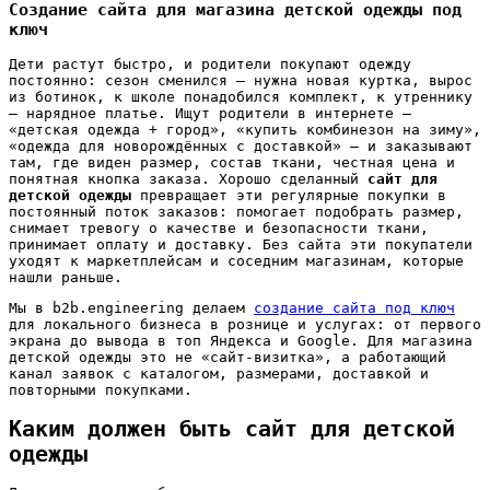
Создание сайта для магазина детской одежды под
ключ
Дети растут быстро, и родители покупают одежду
постоянно: сезон сменился — нужна новая куртка, вырос
из ботинок, к школе понадобился комплект, к утреннику
— нарядное платье. Ищут родители в интернете —
«детская одежда + город», «купить комбинезон на зиму»,
«одежда для новорождённых с доставкой» — и заказывают
там, где виден размер, состав ткани, честная цена и
понятная кнопка заказа. Хорошо сделанный
сайт для
детской одежды
превращает эти регулярные покупки в
постоянный поток заказов: помогает подобрать размер,
снимает тревогу о качестве и безопасности ткани,
принимает оплату и доставку. Без сайта эти покупатели
уходят к маркетплейсам и соседним магазинам, которые
нашли раньше.
Мы в b2b.engineering делаем
создание сайта под ключ
для локального бизнеса в рознице и услугах: от первого
экрана до вывода в топ Яндекса и Google. Для магазина
детской одежды это не «сайт-визитка», а работающий
канал заявок с каталогом, размерами, доставкой и
повторными покупками.
Каким должен быть сайт для детской
одежды