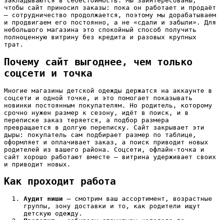
закладываются в себестоимость. Мы заинтересованы,
чтобы сайт приносил заказы: пока он работает и продаёт
— сотрудничество продолжается, поэтому мы дорабатываем
и продвигаем его постоянно, а не «сдали и забыли». Для
небольшого магазина это спокойный способ получить
полноценную витрину без кредита и разовых крупных
трат.
Почему сайт выгоднее, чем только
соцсети и точка
Многие магазины детской одежды держатся на аккаунте в
соцсети и одной точке, и это помогает показывать
новинки постоянным покупателям. Но родитель, которому
срочно нужен размер к сезону, идёт в поиск, и в
переписке заказ теряется, а подбор размера
превращается в долгую переписку. Сайт закрывает эти
дыры: покупатель сам подбирает размер по таблице,
оформляет и оплачивает заказ, а поиск приводит новых
родителей из вашего района. Соцсети, офлайн-точка и
сайт хорошо работают вместе — витрина удерживает своих
и приводит новых.
Как проходит работа
Аудит ниши
— смотрим ваш ассортимент, возрастные
группы, зону доставки и то, как родители ищут
детскую одежду.