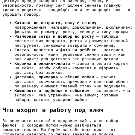
Детскую одежду выбирают по размеру, сезону и
безопасности, поэтому сайт должен снимать главную
тревогу родителя — «подойдёт ли и не навредит ли» — и
упрощать подбор.
Каталог по возрасту, полу и сезону
—
новорождённым, малышам, дошкольникам, школьникам;
фильтры по размеру, росту, сезону и типу одежды.
Размерная сетка и подбор по росту
— таблица
соответствия возраста, роста и размера; главный
инструмент, снижающий возвраты и сомнения.
Состав, качество и фото на ребёнке
— материал,
безопасность ткани, реальные снимки вещи и как
она сидит; для детского это решающие детали.
Корзина и онлайн-оплата
— заказ и оплата картой
на сайте, чтобы собрать комплект и оформить
доставку без звонков.
Доставка, примерка и лёгкий обмен
— расчёт
доставки, возможность примерки и понятный обмен
по размеру снимают главный страх «не подойдёт».
Комплекты и подборки к событиям
— «к школе», «на
выписку», «на утренник», «на зиму»; готовые
наборы, которые ускоряют выбор.
Что входит в работу под ключ
Вы получаете готовый к продажам сайт, а не набор
файлов, с которым потом нужно разбираться
самостоятельно. Мы берём на себя весь цикл — от
структуры каталога до первых заказов из поиска.