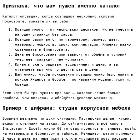
Признаки, что вам нужен именно каталог
Каталог оправдан, когда совпадают несколько условий.
Посмотрите, узнаёте ли вы себя:
Позиций много — от нескольких десятков. Их не уместить
на одну страницу без хаоса.
Позиции различаются по параметрам: размер, цвет,
материал, мощность, срок, комплектация. Клиенту важно
сравнивать и фильтровать.
Цена не фиксирована или зависит от объёма и условий —
уместнее «заявка», чем «оплата».
Клиенты уже спрашивают ассортимент и цены, а вы
отвечаете вручную по десять раз в день.
Вам нужно, чтобы конкретную позицию можно было найти в
поиске Яндекса и Google — по названию модели, услуги,
бренда.
Если хотя бы три пункта про вас — каталог решит больше
проблем, чем визитка, и обойдётся дешевле магазина.
Пример с цифрами: студия корпусной мебели
Возьмём реальную по духу ситуацию. Мастерская делает кухни,
шкафы и стеллажи на заказ. До сайта-каталога всё жило в
Instagram и Excel: около 60 готовых проектов в галерее, прайс
на материалы и фурнитуру в таблице. Менеджер тратил примерно
2 часа в день
на переписку в стиле «пришлите фото фасадов в