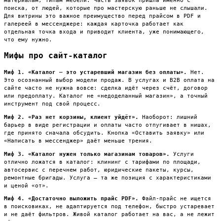
материалам, типам мебели. Часть заявок пришла именно с
поиска, от людей, которые про мастерскую раньше не слышали.
Для витрины это важное преимущество перед прайсом в PDF и
галереей в мессенджере: каждая карточка работает как
отдельная точка входа и приводит клиента, уже понимающего,
что ему нужно.
Мифы про сайт-каталог
Миф 1. «Каталог — это устаревший магазин без оплаты».
Нет.
Это осознанный выбор модели продаж. В услугах и B2B оплата на
сайте часто не нужна вовсе: сделка идёт через счёт, договор
или предоплату. Каталог не «недоделанный магазин», а точный
инструмент под свой процесс.
Миф 2. «Раз нет корзины, клиент уйдёт».
Наоборот: лишний
барьер в виде регистрации и оплаты часто отпугивает в нишах,
где принято сначала обсудить. Кнопка «Оставить заявку» или
«Написать в мессенджер» даёт меньше трения.
Миф 3. «Каталог нужен только магазинам товаров».
Услуги
отлично ложатся в каталог: клининг с тарифами по площади,
автосервис с перечнем работ, юридические пакеты, курсы,
ремонтные бригады. Услуга — та же позиция с характеристиками
и ценой «от».
Миф 4. «Достаточно выложить прайс PDF».
Файл-прайс не ищется
в поисковиках, не адаптируется под телефон, быстро устаревает
и не даёт фильтров. Живой каталог работает на вас, а не лежит