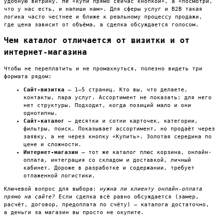
удобную витрину. Не «купи прямо сейчас кнопкой», а «посмотри,
что у нас есть, и напиши нам». Для сферы услуг и B2B такая
логика часто честнее и ближе к реальному процессу продажи,
где цена зависит от объёма, а сделка обсуждается голосом.
Чем каталог отличается от визитки и от
интернет-магазина
Чтобы не переплатить и не промахнуться, полезно видеть три
формата рядом:
Сайт-визитка
— 1–5 страниц. Кто вы, что делаете,
контакты, пара услуг. Ассортимент не показать: для него
нет структуры. Подходит, когда позиций мало и они
однотипны.
Сайт-каталог
— десятки и сотни карточек, категории,
фильтры, поиск. Показывает ассортимент, но продаёт через
заявку, а не через кнопку «Купить». Золотая середина по
цене и сложности.
Интернет-магазин
— тот же каталог плюс корзина, онлайн-
оплата, интеграция со складом и доставкой, личный
кабинет. Дороже в разработке и содержании, требует
отлаженной логистики.
Ключевой вопрос для выбора:
нужна ли клиенту онлайн-оплата
прямо на сайте?
Если сделка всё равно обсуждается (замер,
расчёт, договор, предоплата по счёту) — каталога достаточно,
а деньги за магазин вы просто не окупите.