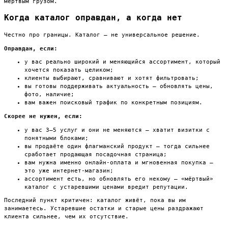
мёртвым грузом.
Когда каталог оправдан, а когда нет
Честно про границы. Каталог — не универсальное решение.
Оправдан, если:
у вас реально широкий и меняющийся ассортимент, который
хочется показать целиком;
клиенты выбирают, сравнивают и хотят фильтровать;
вы готовы поддерживать актуальность — обновлять цены,
фото, наличие;
вам важен поисковый трафик по конкретным позициям.
Скорее не нужен, если:
у вас 3–5 услуг и они не меняются — хватит визитки с
понятными блоками;
вы продаёте один флагманский продукт — тогда сильнее
сработает продающая посадочная страница;
вам нужна именно онлайн-оплата и мгновенная покупка —
это уже интернет-магазин;
ассортимент есть, но обновлять его некому — «мёртвый»
каталог с устаревшими ценами вредит репутации.
Последний пункт критичен: каталог живёт, пока вы им
занимаетесь. Устаревшие остатки и старые цены раздражают
клиента сильнее, чем их отсутствие.