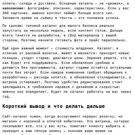
оплаты, склада и доставки. Основные затраты — не «движок», а
наполнение
: фотографии, описания, характеристики. Если у вас
300 карточек, именно контент займёт больше всего сил.
Заложите время на съёмку и тексты — это половина успеха.
По срокам: типовой каталог для малого бизнеса реально
запустить за несколько недель, если контент готов. Дольше
всего тянется не разработка, а сбор материалов с вашей
стороны. Поэтому начните готовить фото и прайс параллельно.
Ещё один важный момент — стоимость владения. Каталог, в
отличие от разовой визитки, живёт и меняется: приходят новые
позиции, уходят старые, двигаются цены. Заранее решите, кто и
как будет это поддерживать. Если обновления удобные и
делаются без программиста, каталог годами остаётся актуальным
почти без затрат. Если каждое изменение требует обращения к
разработчику — расходы копятся, а обновления откладываются, и
витрина устаревает. Поэтому удобство редактирования стоит
закладывать в требования наравне с дизайном и скоростью:
именно оно определяет, будет ли каталог работать на вас через
год.
Короткий вывод и что делать дальше
Сайт-каталог нужен, когда ассортимент перерос визитку, но
магазин с корзиной и оплатой избыточен. Это витрина, которая
показывает всё, что у вас есть, помогает клиенту выбрать и
приводит к вам тёплую заявку — экономя ваше время на