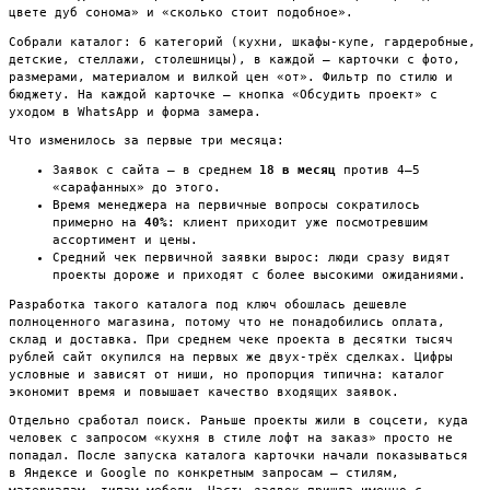
цвете дуб сонома» и «сколько стоит подобное».
Собрали каталог: 6 категорий (кухни, шкафы-купе, гардеробные,
детские, стеллажи, столешницы), в каждой — карточки с фото,
размерами, материалом и вилкой цен «от». Фильтр по стилю и
бюджету. На каждой карточке — кнопка «Обсудить проект» с
уходом в WhatsApp и форма замера.
Что изменилось за первые три месяца:
Заявок с сайта — в среднем
18 в месяц
против 4–5
«сарафанных» до этого.
Время менеджера на первичные вопросы сократилось
примерно на
40%
: клиент приходит уже посмотревшим
ассортимент и цены.
Средний чек первичной заявки вырос: люди сразу видят
проекты дороже и приходят с более высокими ожиданиями.
Разработка такого каталога под ключ обошлась дешевле
полноценного магазина, потому что не понадобились оплата,
склад и доставка. При среднем чеке проекта в десятки тысяч
рублей сайт окупился на первых же двух-трёх сделках. Цифры
условные и зависят от ниши, но пропорция типична: каталог
экономит время и повышает качество входящих заявок.
Отдельно сработал поиск. Раньше проекты жили в соцсети, куда
человек с запросом «кухня в стиле лофт на заказ» просто не
попадал. После запуска каталога карточки начали показываться
в Яндексе и Google по конкретным запросам — стилям,