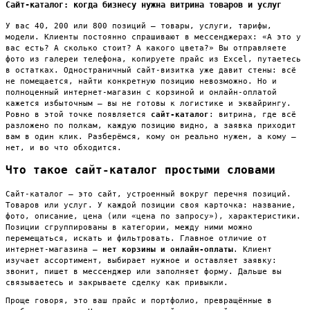
Сайт-каталог: когда бизнесу нужна витрина товаров и услуг
У вас 40, 200 или 800 позиций — товары, услуги, тарифы,
модели. Клиенты постоянно спрашивают в мессенджерах: «А это у
вас есть? А сколько стоит? А какого цвета?» Вы отправляете
фото из галереи телефона, копируете прайс из Excel, путаетесь
в остатках. Одностраничный сайт-визитка уже давит стены: всё
не помещается, найти конкретную позицию невозможно. Но и
полноценный интернет-магазин с корзиной и онлайн-оплатой
кажется избыточным — вы не готовы к логистике и эквайрингу.
Ровно в этой точке появляется
сайт-каталог
: витрина, где всё
разложено по полкам, каждую позицию видно, а заявка приходит
вам в один клик. Разберёмся, кому он реально нужен, а кому —
нет, и во что обходится.
Что такое сайт-каталог простыми словами
Сайт-каталог — это сайт, устроенный вокруг перечня позиций.
Товаров или услуг. У каждой позиции своя карточка: название,
фото, описание, цена (или «цена по запросу»), характеристики.
Позиции сгруппированы в категории, между ними можно
перемещаться, искать и фильтровать. Главное отличие от
интернет-магазина —
нет корзины и онлайн-оплаты
. Клиент
изучает ассортимент, выбирает нужное и оставляет заявку:
звонит, пишет в мессенджер или заполняет форму. Дальше вы
связываетесь и закрываете сделку как привыкли.
Проще говоря, это ваш прайс и портфолио, превращённые в