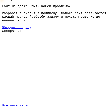
Сайт не должен быть вашей проблемой
Разработка входит в подписку, дальше сайт развивается
каждый месяц. Разберём задачу и покажем решение до
начала работ.
Обсудить задачу
Содержание
Простыми словами: что такое лендинг
Чем лендинг отличается от многостраничного сайта
Из чего состоит работающий лендинг
Когда лендинг — правильный выбор
Когда лендинг не нужен
Мифы о лендингах
Пример с цифрами: как это выглядит на практике
Сколько стоит и от чего зависит цена
Короткий вывод и что делать дальше
Все материалы