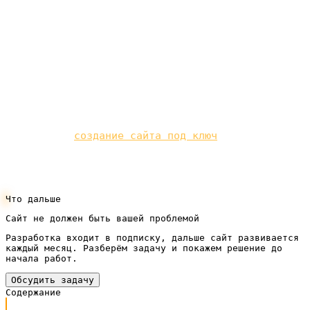
просто существует, и платите за результат, а не
за красивые макеты. Расскажите о своём товаре и
потоке заказов — и мы подскажем, нужен ли вам
магазин прямо сейчас или пока хватит более
простого шага.
Если вы готовы перейти от теории к делу — мы
предлагаем
создание сайта под ключ
под вашу
нишу: быстро, по подписке и с прицелом на
заявки.
Что дальше
Сайт не должен быть вашей проблемой
Разработка входит в подписку, дальше сайт развивается
каждый месяц. Разберём задачу и покажем решение до
начала работ.
Обсудить задачу
Содержание
Чем интернет-магазин отличается от обычного сайта