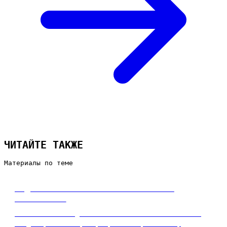
ЧИТАЙТЕ ТАКЖЕ
Материалы по теме
Виды сайтов: какие бывают и чем
отличаются
Какие бывают виды сайтов и чем они отличаются:
лендинг, визитка, корпоративный, каталог,