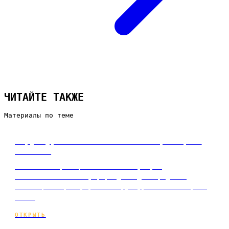
ЧИТАЙТЕ ТАКЖЕ
Материалы по теме
Структура сайта: из каких страниц он
состоит
Из каких страниц состоит сайт услуг:
обязательный минимум, разделы для продаж и
навигация. Пример роста структуры и как собрать
её с…
ОТКРЫТЬ