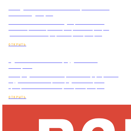
Что должно быть на сайте, чтобы он
вызывал доверие
Какие элементы вызывают доверие на сайте:
контакты, отзывы, кейсы, гарантии. Пример с
ростом заявок в 2,3 раза и разбор мифов.
ОТКРЫТЬ
Адаптивность: сайт, удобный на
телефоне
Почему адаптивный сайт нужен бизнесу услуг: как
неудобство на телефоне крадёт заявки, как
проверить сайт за 5 минут и разбор мифов.
ОТКРЫТЬ