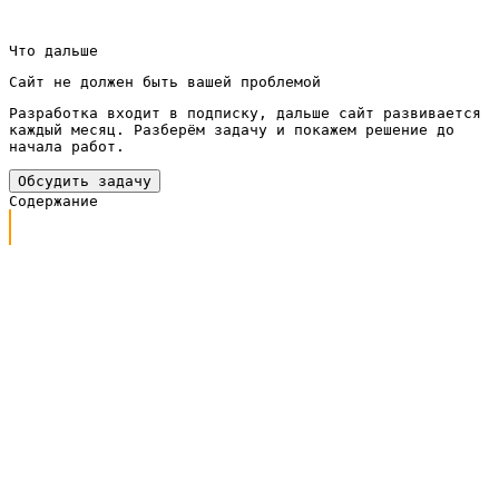
бизнеса.
Что дальше
Сайт не должен быть вашей проблемой
Разработка входит в подписку, дальше сайт развивается
каждый месяц. Разберём задачу и покажем решение до
начала работ.
Обсудить задачу
Содержание
Дизайн — это не картинка, а система решений
Первый экран решает больше половины дела
Читабельность важнее оригинальности
Цвет и воздух работают на доверие
Мобильная версия — это не «вторая версия», а
основная
Пример с цифрами: как дизайн поменял результат
Единый стиль и логика важнее отдельных красивых
блоков