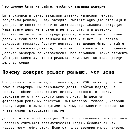
Что должно быть на сайте, чтобы он вызывал доверие
Вы вложились в сайт: заказали дизайн, написали тексты,
запустили рекламу. Люди заходят, смотрят одну-две страницы и
уходят, не позвонив и не оставив заявку. Знакомая ситуация?
Чаще всего дело не в цене и не в услуге, а в доверии.
Посетитель за первые секунды решает, можно ли иметь с вами
дело, и если чего-то важного на странице нет — он просто
закрывает вкладку. Поэтому вопрос,
что должно быть на сайте
,
чтобы он вызывал доверие, — это не про красоту, а про деньги.
Давайте разберём по-человечески, без терминов, какие элементы
убеждают клиента, что вы реальная компания, которая доведёт
дело до конца.
Почему доверие решает раньше, чем цена
Представьте, что вы ищете, кому отдать 200 тысяч рублей за
ремонт квартиры. Вы открываете десять сайтов подряд. На
девяти — общие слова «качественно, недорого, в срок»,
стоковые фото и ни одного живого лица. На десятом —
фотографии реальных объектов, имя мастера, телефон, который
сразу видно, отзывы с датами. К кому вы напишете первым? Вот
и ваш клиент рассуждает так же.
Доверие — это не абстракция. Это набор сигналов, которые мозг
человека считывает автоматически: «здесь безопасно» или
«здесь могут обмануть». Если сигналов доверия мало, человек