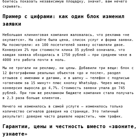
боитесь показать независимую площадку, значит, вам нечего
скрывать.
Пример с цифрами: как один блок изменил
заявки
Небольшая клининговая компания жаловалась, что реклама «не
окупается». На сайте была цена, список услуг и форма заявки.
Мы посмотрели: из 100 посетителей заявку оставляли двое.
Конверсия 2% при стоимости клика 35 рублей означала, что
каждая заявка обходилась в 1750 рублей — при среднем чеке в
4000 это работа почти в ноль.
Мы не трогали ни рекламу, ни цены. Добавили три вещи: блок с
12 фотографиями реальных объектов «до и после», раздел
отзывов с именами и датами, и в шапку — телефон с подписью
«отвечаем за 15 минут» плюс кнопку WhatsApp. Через месяц
конверсия выросла до 4,7%. Стоимость заявки упала до 745
рублей. При том же рекламном бюджете компания стала получать
в 2,3 раза больше клиентов.
Ничего не изменилось в самой услуге — изменилось только
количество сигналов доверия на странице. Это типичный
результат: доверие часто дешевле нарастить, чем трафик.
Гарантии, цены и честность вместо «звоните,
узнаете»