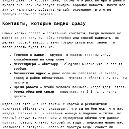
уходит даже при хорошей цене, потому что риск потерять деньги
пугает сильнее, чем радует скидка. Хорошая новость: почти все
эти сигналы можно добавить на сайт осознанно, и это не
требует огромного бюджета.
Контакты, которые видно сразу
Самый частый провал — спрятанные контакты. Когда человек не
может за две секунды найти телефон или способ написать, он
делает простой вывод: с вами трудно связаться, значит, и
после оплаты будет так же.
Телефон в шапке
— крупно, в правом верхнем углу,
кликабельный на смартфоне.
Мессенджеры
— WhatsApp, Telegram: многие уже не звонят
вообще.
Физический адрес
— даже если вы работаете на выезде,
город и район обязательны. «Москва и область» лучше, чем
пустота.
Время работы
— чтобы человек понимал, когда ждать ответ.
Форма обратной связи
— короткая, на 2–3 поля, не на
десять.
Отдельная страница «Контакты» с картой и реквизитами
усиливает эффект: она показывает, что вы не боитесь, что вас
найдут. Наличие ИНН и названия юрлица в подвале — тихий, но
сильный аргумент. Мошенники и однодневки обычно эти данные
прячут, поэтому клиент, который их видит, подсознательно вас
«повышает в статусе». Проверьте простую вещь: сможет ли