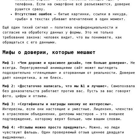
телефона. Если на смартфоне всё разъезжается, доверие
рушится сразу.
Отсутствие ошибок
— битые картинки, ссылки в никуда,
«рыба» в текстах убивают впечатление в один момент.
Ещё один тихий сигнал — политика конфиденциальности и
согласие на обработку данных у формы. Это не только
требование закона: человек видит, что вы понимаете, как
обращаться с его данными.
Мифы о доверии, которые мешают
Миф 1: «Чем дороже и красивее дизайн, тем больше доверия».
Не
всегда. Перегруженный анимациями сайт может выглядеть
подозрительно «глянцевым» и оторванным от реальности. Доверие
даёт конкретика, а не блеск.
Миф 2: «Достаточно написать, что мы №1 и лучшие».
Самопохвала
без доказательств работает против вас. Пусть за вас говорят
фото, цифры и отзывы.
Миф 3: «Сертификаты и награды никому не интересны».
Интересны, если они настоящие и уместные. Лицензия, членство
в отраслевом объединении, дипломы мастеров — это внешнее
подтверждение, которому верят больше, чем вашим словам.
Миф 4: «Отзывы можно просто придумать».
Можно, но люди
чувствуют фальшь. Один проверяемый отзыв ценнее двадцати
выдуманных.