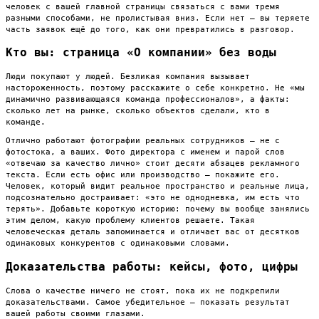
человек с вашей главной страницы связаться с вами тремя
разными способами, не пролистывая вниз. Если нет — вы теряете
часть заявок ещё до того, как они превратились в разговор.
Кто вы: страница «О компании» без воды
Люди покупают у людей. Безликая компания вызывает
настороженность, поэтому расскажите о себе конкретно. Не «мы
динамично развивающаяся команда профессионалов», а факты:
сколько лет на рынке, сколько объектов сделали, кто в
команде.
Отлично работают фотографии реальных сотрудников — не с
фотостока, а ваших. Фото директора с именем и парой слов
«отвечаю за качество лично» стоит десяти абзацев рекламного
текста. Если есть офис или производство — покажите его.
Человек, который видит реальное пространство и реальные лица,
подсознательно достраивает: «это не однодневка, им есть что
терять». Добавьте короткую историю: почему вы вообще занялись
этим делом, какую проблему клиентов решаете. Такая
человеческая деталь запоминается и отличает вас от десятков
одинаковых конкурентов с одинаковыми словами.
Доказательства работы: кейсы, фото, цифры
Слова о качестве ничего не стоят, пока их не подкрепили
доказательствами. Самое убедительное — показать результат
вашей работы своими глазами.