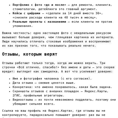
Портфолио с фото «до и после»
— для ремонта, клининга,
стоматологии, детейлинга это главный аргумент.
Кейсы с цифрами
— «сделали за 14 дней вместо 30»,
«снизили расходы клиента на 40 тысяч в месяц».
Реальные проекты с названиями
— если клиенты не против
упоминания.
Важна честность: одно настоящее фото с неидеальным ракурсом
вызывает больше доверия, чем глянцевая картинка из интернета.
Люди научились отличать стоковые изображения и воспринимают
их как признак того, что показывать реально нечего.
Отзывы, которым верят
Отзывы работают только тогда, когда им можно верить. Три
строчки «Всё отлично, спасибо!» без имени и даты — это скорее
вредит: выглядит как самоделка. А вот что усиливает доверие:
Имя и фотография человека (с его согласия).
Дата отзыва — свежие ценятся выше.
Конкретика: что именно понравилось, какая была задача.
Скриншоты отзывов с внешних площадок — Яндекс.Карты,
2ГИС, профильные агрегаторы.
Видеоотзывы — их почти невозможно подделать, поэтому они
убеждают сильнее всего.
Ссылка на ваш профиль на Яндекс.Картах, где отзывы вы не
контролируете, парадоксально повышает доверие: раз вы не