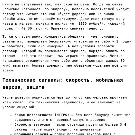
Ничто не отпугивает так, как скрытая цена. Когда на сайте
написано «стоимость по запросу», половина посетителей уходит,
потому что читают это как «будет дорого» или «сначала
обработаем, потом назовём максимум». Даже если точную цену
назвать нельзя, покажите вилку: «от 1500 рублей», «средний
проект — 40–80 тысяч». Ориентир снимает тревогу.
То же с гарантиями. Конкретное обещание — «не понравится
результат, переделаем бесплатно», «гарантия на работу 2 года»
— работает, если оно измеримо. А вот условия возврата,
договор, который вы показываете заранее, порядок оплаты по
этапам — всё это говорит: «мы играем по правилам». Честно
написанные ограничения («не работаем с объектами дальше 30
км») вызывают больше доверия, чем обещание «сделаем всё для
всех».
Технические сигналы: скорость, мобильная
версия, защита
Часть доверия формируется ещё до того, как человек прочитал
хоть слово. Это техническая надёжность, и её замечают на
уровне ощущений.
Замок безопасности (HTTPS)
— без него браузер пишет «Не
защищено», и это мгновенный минус к доверию.
Скорость загрузки
— если страница грузится больше 3–4
секунд, часть людей уходит, не дождавшись.
Мобильная версия
— более половины заходов идёт с