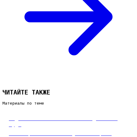
ЧИТАЙТЕ ТАКЖЕ
Материалы по теме
Бюджет на SEO: сколько вкладывать и
куда
Сколько реально стоит SEO для бизнеса, как