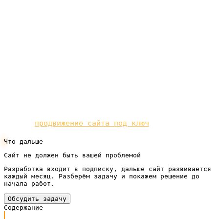
ключ по подписке — и не бросаем после запуска, а
ведём: мониторим позиции, вовремя замечаем
просадки и аккуратно чиним, пока они не
превратились в потерю клиентов. Тогда вопрос
«почему упали позиции» перестаёт быть вашей
головной болью и становится нашей рабочей
задачей.
Готовы вывести сайт в топ без лишней возни? Мы
делаем
продвижение сайта под ключ
по подписке.
Что дальше
Сайт не должен быть вашей проблемой
Разработка входит в подписку, дальше сайт развивается
каждый месяц. Разберём задачу и покажем решение до
начала работ.
Обсудить задачу
Содержание
Сначала выдохните: не всякое падение — катастрофа