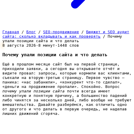
Главная
/
Блог
/
SEO-продвижение
/
Бюджет и SEO аудит
сайта: сколько вкладывать и как проверять
/
Почему
упали позиции сайта и что делать
8 августа 2026
·
8 минут
·
1448 слов
Почему упали позиции сайта и что делать
Ещё в прошлом месяце сайт был на первой странице,
приходили заявки, а сегодня вы открываете отчёт и
видите провал: запросы, которые кормили вас клиентами,
съехали на вторую-третью страницу. Первое чувство —
паника: «нас забанили», «конкурент что-то сделал»,
«деньги на продвижение пропали». Спокойно. Вопрос
почему упали позиции сайта
почти всегда имеет
конкретную и понятную причину, а большинство падений
либо чинятся за несколько дней, либо вообще не требуют
вмешательства. Давайте разберёмся, как отличить одно
от другого и что делать в первую очередь, не наделав
лишних движений сгоряча.
Сначала выдохните: не всякое