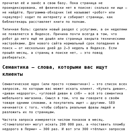
прочитал её и занёс в свою базу. Пока страница не
проиндексирована, её физически нет в поиске: сколько ни ищи —
не найдёте. Программа-обходчик (её называют «робот» или
«краулер») ходит по интернету и собирает страницы, как
библиотекарь расставляет книги по полкам.
Типичная боль: сделали новый раздел с услугами, а он неделями
не появляется в Яндексе. Причина почти всегда в том, что
робот до него ещё не дошёл или страница закрыта техническими
настройками. Для нового сайта нормальный срок попадания в
поиск — от нескольких дней до 2–3 недель в Яндексе. Если
прошёл месяц, а страниц в поиске нет, — это повод
разбираться.
Семантика — слова, которыми вас ищут
клиенты
Семантическое ядро (или просто «семантика») — это список всех
запросов, по которым вас может искать клиент. «Купить диван»,
«диван недорого», «угловой диван в спб» — всё это семантика
мебельного магазина. Смысл в том, что вы говорите о своём
товаре одними словами, а покупатель ищет — другими. SEO
начинается с того, чтобы собрать реальные фразы людей и
разложить их по страницам.
Частота запроса измеряется числом показов в месяц.
«Стоматология» могут искать 200 000 раз, а «поставить пломбу
недорого в Перми» — 300 раз. И вот эти 300 «тёплых» запросов