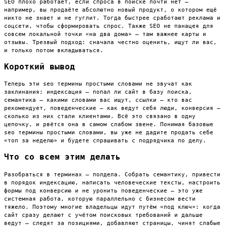
SEO плохо работает, если спроса в поиске почти нет —
например, вы продаёте абсолютно новый продукт, о котором ещё
никто не знает и не гуглит. Тогда быстрее сработают реклама и
соцсети, чтобы сформировать спрос. Также SEO не панацея для
совсем локальной точки «на два дома» — там важнее карты и
отзывы. Трезвый подход: сначала честно оценить, ищут ли вас,
и только потом вкладываться.
Короткий вывод
Теперь эти seo термины простыми словами не звучат как
заклинания: индексация — попал ли сайт в базу поиска,
семантика — какими словами вас ищут, ссылки — кто вас
рекомендует, поведенческие — как ведут себя люди, конверсия —
сколько из них стали клиентами. Всё это связано в одну
цепочку, и рвётся она в самом слабом звене. Понимая базовые
seo термины простыми словами, вы уже не дадите продать себе
«топ за неделю» и будете спрашивать с подрядчика по делу.
Что со всем этим делать
Разобраться в терминах — полдела. Собрать семантику, привести
в порядок индексацию, написать человеческие тексты, настроить
формы под конверсию и не уронить поведенческие — это уже
системная работа, которую параллельно с бизнесом вести
тяжело. Поэтому многие владельцы идут путём «под ключ»: когда
сайт сразу делают с учётом поисковых требований и дальше
ведут — следят за позициями, добавляют страницы, чинят слабые