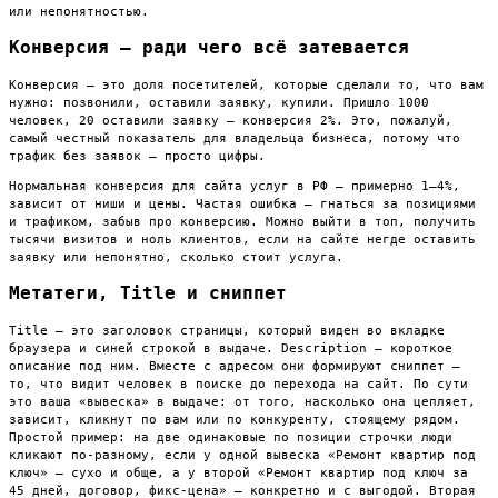
или непонятностью.
Конверсия — ради чего всё затевается
Конверсия — это доля посетителей, которые сделали то, что вам
нужно: позвонили, оставили заявку, купили. Пришло 1000
человек, 20 оставили заявку — конверсия 2%. Это, пожалуй,
самый честный показатель для владельца бизнеса, потому что
трафик без заявок — просто цифры.
Нормальная конверсия для сайта услуг в РФ — примерно 1–4%,
зависит от ниши и цены. Частая ошибка — гнаться за позициями
и трафиком, забыв про конверсию. Можно выйти в топ, получить
тысячи визитов и ноль клиентов, если на сайте негде оставить
заявку или непонятно, сколько стоит услуга.
Метатеги, Title и сниппет
Title — это заголовок страницы, который виден во вкладке
браузера и синей строкой в выдаче. Description — короткое
описание под ним. Вместе с адресом они формируют сниппет —
то, что видит человек в поиске до перехода на сайт. По сути
это ваша «вывеска» в выдаче: от того, насколько она цепляет,
зависит, кликнут по вам или по конкуренту, стоящему рядом.
Простой пример: на две одинаковые по позиции строчки люди
кликают по-разному, если у одной вывеска «Ремонт квартир под
ключ» — сухо и обще, а у второй «Ремонт квартир под ключ за
45 дней, договор, фикс-цена» — конкретно и с выгодой. Вторая