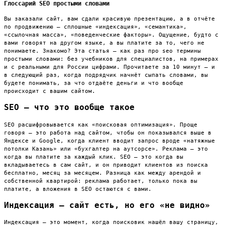
Глоссарий SEO простыми словами
Вы заказали сайт, вам сдали красивую презентацию, а в отчёте
по продвижению — сплошные «индексация», «семантика»,
«ссылочная масса», «поведенческие факторы». Ощущение, будто с
вами говорят на другом языке, а вы платите за то, чего не
понимаете. Знакомо? Эта статья — как раз про seo термины
простыми словами: без учебников для специалистов, на примерах
и с реальными для России цифрами. Прочитаете за 10 минут — и
в следующий раз, когда подрядчик начнёт сыпать словами, вы
будете понимать, за что отдаёте деньги и что вообще
происходит с вашим сайтом.
SEO — что это вообще такое
SEO расшифровывается как «поисковая оптимизация». Проще
говоря — это работа над сайтом, чтобы он показывался выше в
Яндексе и Google, когда клиент вводит запрос вроде «натяжные
потолки Казань» или «бухгалтер на аутсорсе». Реклама — это
когда вы платите за каждый клик. SEO — это когда вы
вкладываетесь в сам сайт, и он приводит клиентов из поиска
бесплатно, месяц за месяцем. Разница как между арендой и
собственной квартирой: реклама работает, только пока вы
платите, а вложения в SEO остаются с вами.
Индексация — сайт есть, но его «не видно»
Индексация — это момент, когда поисковик нашёл вашу страницу,