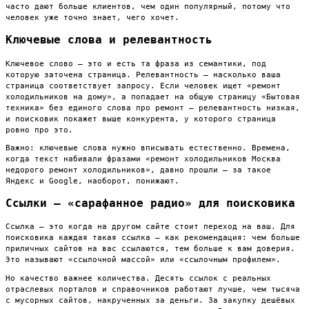
часто дают больше клиентов, чем один популярный, потому что
человек уже точно знает, чего хочет.
Ключевые слова и релевантность
Ключевое слово — это и есть та фраза из семантики, под
которую заточена страница. Релевантность — насколько ваша
страница соответствует запросу. Если человек ищет «ремонт
холодильников на дому», а попадает на общую страницу «Бытовая
техника» без единого слова про ремонт — релевантность низкая,
и поисковик покажет выше конкурента, у которого страница
ровно про это.
Важно: ключевые слова нужно вписывать естественно. Времена,
когда текст набивали фразами «ремонт холодильников Москва
недорого ремонт холодильников», давно прошли — за такое
Яндекс и Google, наоборот, понижают.
Ссылки — «сарафанное радио» для поисковика
Ссылка — это когда на другом сайте стоит переход на ваш. Для
поисковика каждая такая ссылка — как рекомендация: чем больше
приличных сайтов на вас ссылаются, тем больше к вам доверия.
Это называют «ссылочной массой» или «ссылочным профилем».
Но качество важнее количества. Десять ссылок с реальных
отраслевых порталов и справочников работают лучше, чем тысяча
с мусорных сайтов, накрученных за деньги. За закупку дешёвых