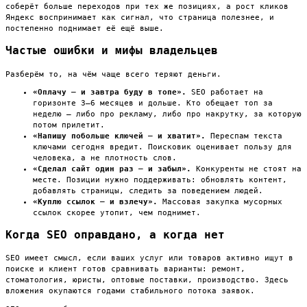
соберёт больше переходов при тех же позициях, а рост кликов
Яндекс воспринимает как сигнал, что страница полезнее, и
постепенно поднимает её ещё выше.
Частые ошибки и мифы владельцев
Разберём то, на чём чаще всего теряют деньги.
«Оплачу — и завтра буду в топе».
SEO работает на
горизонте 3–6 месяцев и дольше. Кто обещает топ за
неделю — либо про рекламу, либо про накрутку, за которую
потом прилетит.
«Напишу побольше ключей — и хватит».
Переспам текста
ключами сегодня вредит. Поисковик оценивает пользу для
человека, а не плотность слов.
«Сделал сайт один раз — и забыл».
Конкуренты не стоят на
месте. Позиции нужно поддерживать: обновлять контент,
добавлять страницы, следить за поведением людей.
«Куплю ссылок — и взлечу».
Массовая закупка мусорных
ссылок скорее утопит, чем поднимет.
Когда SEO оправдано, а когда нет
SEO имеет смысл, если ваших услуг или товаров активно ищут в
поиске и клиент готов сравнивать варианты: ремонт,
стоматология, юристы, оптовые поставки, производство. Здесь
вложения окупаются годами стабильного потока заявок.