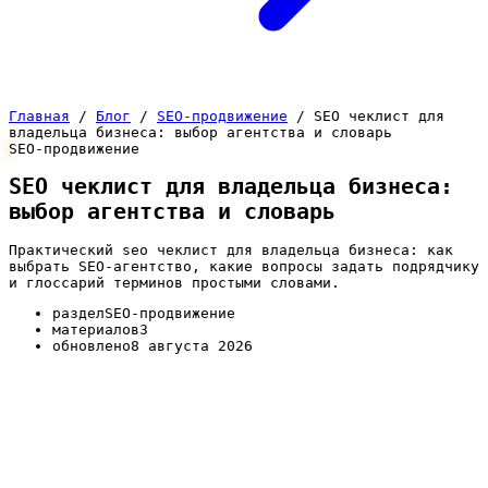
Главная
/
Блог
/
SEO-продвижение
/
SEO чеклист для
владельца бизнеса: выбор агентства и словарь
SEO-продвижение
SEO чеклист для владельца бизнеса:
выбор агентства и словарь
Практический seo чеклист для владельца бизнеса: как
выбрать SEO-агентство, какие вопросы задать подрядчику
и глоссарий терминов простыми словами.
раздел
SEO-продвижение
материалов
3
обновлено
8 августа 2026
SEO для владельца бизнеса часто выглядит как
чёрный ящик: подрядчик присылает отчёты с
непонятными словами, а вы не понимаете, за что
платите и работает ли это вообще. Этот раздел