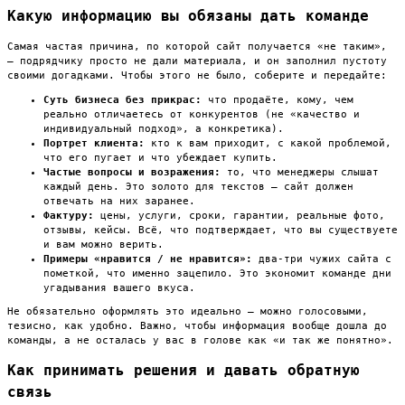
Какую информацию вы обязаны дать команде
Самая частая причина, по которой сайт получается «не таким»,
— подрядчику просто не дали материала, и он заполнил пустоту
своими догадками. Чтобы этого не было, соберите и передайте:
Суть бизнеса без прикрас:
что продаёте, кому, чем
реально отличаетесь от конкурентов (не «качество и
индивидуальный подход», а конкретика).
Портрет клиента:
кто к вам приходит, с какой проблемой,
что его пугает и что убеждает купить.
Частые вопросы и возражения:
то, что менеджеры слышат
каждый день. Это золото для текстов — сайт должен
отвечать на них заранее.
Фактуру:
цены, услуги, сроки, гарантии, реальные фото,
отзывы, кейсы. Всё, что подтверждает, что вы существуете
и вам можно верить.
Примеры «нравится / не нравится»:
два-три чужих сайта с
пометкой, что именно зацепило. Это экономит команде дни
угадывания вашего вкуса.
Не обязательно оформлять это идеально — можно голосовыми,
тезисно, как удобно. Важно, чтобы информация вообще дошла до
команды, а не осталась у вас в голове как «и так же понятно».
Как принимать решения и давать обратную
связь