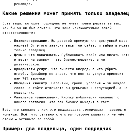
решающее.
Какие решения может принять только владелец
Есть вещи, которые подрядчик не имеет права решать за вас,
как бы он ни был опытен. Это зона исключительно вашей
ответственности:
Позиционирование.
Вы дорогой премиум или доступный масс-
маркет? От этого зависит весь тон сайта, и выбрать может
только владелец.
Цены и что показывать.
Публиковать прайс или писать «от»
и вести на заявку — это бизнес-решение, а не
дизайнерское.
Приоритеты услуг.
Что вынести вперёд, а что убрать
вглубь. Дизайнер не знает, что вон та услуга приносит
вам 70% выручки.
Обещания клиенту.
Гарантии, сроки, условия — за каждое
слово на сайте отвечаете вы деньгами и репутацией, а не
подрядчик.
Финальное «запускаем».
Кнопку публикации нажимают с
вашего согласия. Это ваш бизнес выходит в свет.
Всё, что связано с
как это реализовать технически
— доверьте
команде. Всё, что связано с
что мы говорим клиенту и на чём
стоим
— оставьте за собой.
Пример: два владельца, один подрядчик