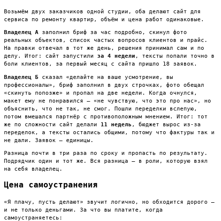
Возьмём двух заказчиков одной студии, оба делают сайт для
сервиса по ремонту квартир, объём и цена работ одинаковые.
Владелец А
заполнил бриф за час подробно, скинул фото
реальных объектов, список частых вопросов клиентов и прайс.
На правки отвечал в тот же день, решения принимал сам и по
делу. Итог: сайт запустили
за 4 недели
, тексты попали точно в
боли клиентов, за первый месяц с сайта пришло 18 заявок.
Владелец Б
сказал «делайте на ваше усмотрение, вы
профессионалы», бриф заполнил в двух строчках, фото обещал
«скинуть попозже» и пропал на две недели. Когда очнулся,
макет ему не понравился — «не чувствую, что это про нас», но
объяснить, что не так, не смог. Пошли переделки вслепую,
потом вмешался партнёр с противоположным мнением. Итог: тот
же по сложности сайт делали
11 недель
, бюджет вырос из-за
переделок, а тексты остались общими, потому что фактуры так и
не дали. Заявок — единицы.
Разница почти в три раза по сроку и пропасть по результату.
Подрядчик один и тот же. Вся разница — в роли, которую взял
на себя владелец.
Цена самоустранения
«Я плачу, пусть делают» звучит логично, но обходится дорого —
и не только деньгами. За что вы платите, когда
самоустраняетесь: