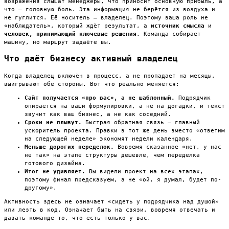
возражения слышат менеджеры, что приносит основную прибыль, а
что — головную боль. Эта информация не берётся из воздуха и
не гуглится. Её носитель — владелец. Поэтому ваша роль не
«наблюдатель», который ждёт результат, а
источник смысла
и
человек, принимающий ключевые решения
. Команда собирает
машину, но маршрут задаёте вы.
Что даёт бизнесу активный владелец
Когда владелец включён в процесс, а не пропадает на месяцы,
выигрывают обе стороны. Вот что реально меняется:
Сайт получается «про вас», а не шаблонный.
Подрядчик
опирается на ваши формулировки, а не на догадки, и текст
звучит как ваш бизнес, а не как соседний.
Сроки не плывут.
Быстрая обратная связь — главный
ускоритель проекта. Правки в тот же день вместо «ответим
на следующей неделе» экономят недели календаря.
Меньше дорогих переделок.
Вовремя сказанное «нет, у нас
не так» на этапе структуры дешевле, чем переделка
готового дизайна.
Итог не удивляет.
Вы видели проект на всех этапах,
поэтому финал предсказуем, а не «ой, я думал, будет по-
другому».
Активность здесь не означает «сидеть у подрядчика над душой»
или лезть в код. Означает быть на связи, вовремя отвечать и
давать команде то, что есть только у вас.