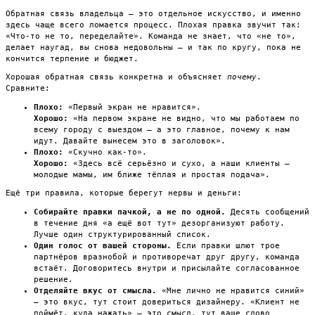
Обратная связь владельца — это отдельное искусство, и именно
здесь чаще всего ломается процесс. Плохая правка звучит так:
«Что-то не то, переделайте». Команда не знает, что «не то»,
делает наугад, вы снова недовольны — и так по кругу, пока не
кончится терпение и бюджет.
Хорошая обратная связь конкретна и объясняет
почему
.
Сравните:
Плохо:
«Первый экран не нравится».
Хорошо:
«На первом экране не видно, что мы работаем по
всему городу с выездом — а это главное, почему к нам
идут. Давайте вынесем это в заголовок».
Плохо:
«Скучно как-то».
Хорошо:
«Здесь всё серьёзно и сухо, а наши клиенты —
молодые мамы, им ближе тёплая и простая подача».
Ещё три правила, которые берегут нервы и деньги:
Собирайте правки пачкой, а не по одной.
Десять сообщений
в течение дня «а ещё вот тут» дезорганизуют работу.
Лучше один структурированный список.
Один голос от вашей стороны.
Если правки шлют трое
партнёров вразнобой и противоречат друг другу, команда
встаёт. Договоритесь внутри и присылайте согласованное
решение.
Отделяйте вкус от смысла.
«Мне лично не нравится синий»
— это вкус, тут стоит довериться дизайнеру. «Клиент не
поймёт, куда нажать» — это смысл, тут ваше слово