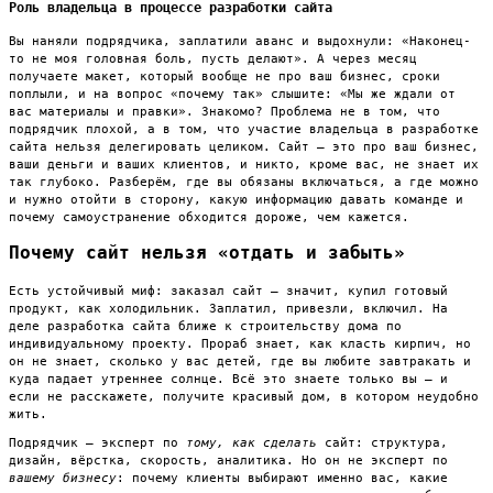
Роль владельца в процессе разработки сайта
Вы наняли подрядчика, заплатили аванс и выдохнули: «Наконец-
то не моя головная боль, пусть делают». А через месяц
получаете макет, который вообще не про ваш бизнес, сроки
поплыли, и на вопрос «почему так» слышите: «Мы же ждали от
вас материалы и правки». Знакомо? Проблема не в том, что
подрядчик плохой, а в том, что участие владельца в разработке
сайта нельзя делегировать целиком. Сайт — это про ваш бизнес,
ваши деньги и ваших клиентов, и никто, кроме вас, не знает их
так глубоко. Разберём, где вы обязаны включаться, а где можно
и нужно отойти в сторону, какую информацию давать команде и
почему самоустранение обходится дороже, чем кажется.
Почему сайт нельзя «отдать и забыть»
Есть устойчивый миф: заказал сайт — значит, купил готовый
продукт, как холодильник. Заплатил, привезли, включил. На
деле разработка сайта ближе к строительству дома по
индивидуальному проекту. Прораб знает, как класть кирпич, но
он не знает, сколько у вас детей, где вы любите завтракать и
куда падает утреннее солнце. Всё это знаете только вы — и
если не расскажете, получите красивый дом, в котором неудобно
жить.
Подрядчик — эксперт по
тому, как сделать
сайт: структура,
дизайн, вёрстка, скорость, аналитика. Но он не эксперт по
вашему бизнесу
: почему клиенты выбирают именно вас, какие