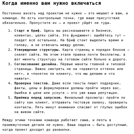
Когда именно вам нужно включаться
Постоянно висеть над проектом не нужно — это мешает и вам, и
команде. Но есть контрольные точки, где ваше присутствие
обязательно. Пропустите их — и проект уйдёт не туда.
Старт и бриф.
Здесь вы рассказываете о бизнесе,
клиентах, целях сайта. Это фундамент: ошибётесь тут —
поедет всё остальное. На бриф стоит выделить время и
голову, а не отвечать между делом.
Утверждение структуры.
Карта страниц и порядок блоков —
скелет сайта. На этом этапе правки почти бесплатны, а
вот менять структуру на готовом сайте больно и дорого.
Согласование дизайна.
Первые макеты главной и типовой
страницы. Важно смотреть не на «нравится оттенок или
нет», а «понятно ли клиенту, что мы делаем и что
нажать».
Проверка текстов.
Даже если тексты пишет подрядчик,
факты, цены и формулировки должны пройти через вас.
Ошибка в цене или услуге — это уже ваша репутация.
Приёмка перед запуском.
Финальный просмотр: пройти по
сайту как клиент, отправить тестовую заявку, проверить
контакты. Пять минут внимания спасают от глупых ошибок
на живом сайте.
Между этими точками команда работает сама, и лезть в
промежуточные детали не нужно. Ваша задача — быть доступным,
когда проект доходит до развилки.