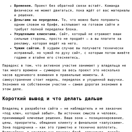
Временем.
Проект без обратной связи встаёт. Команда
физически не может двигаться, пока ждёт от вас материалы
и решения.
Деньгами на переделки.
То, что можно было поправить
одним словом на брифе, всплывает на готовом сайте и
требует полной переделки блока.
Упущенными клиентами.
Сайт, который не отражает ваши
сильные стороны, просто не продаёт — а вы платите за
рекламу, которая ведёт на него.
Чужим сайтом.
В худшем случае вы получаете технически
исправный, но чужой по духу сайт, с которым потом живёте
годами и втайне его стесняетесь.
Парадокс в том, что активное участие занимает у владельца не
так много времени — суммарно за весь проект это несколько
часов вдумчивого внимания в правильные моменты. А
самоустранение стоит недель, переделок и упущенной выручки.
Экономия на собственном участии — самая дорогая экономия в
этом деле.
Короткий вывод и что делать дальше
Владелец в разработке сайта — не наблюдатель и не заказчик
«под ключ, который забыл». Вы источник смысла и человек,
принимающий ключевые решения. Ваша зона — позиционирование,
цены, приоритеты, обещания клиенту и финальное «запускаем».
Зона подрядчика — как это грамотно и технично воплотить.