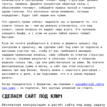
Включайтесь в контрольных точках: бриф, структура, дизайн,
тексты, приёмка. Давайте конкретную обратную связь с
объяснением «почему», собирайте правки пачкой и говорите
одним голосом. Это несколько часов внимания, которые
определяют, будет сайт вашим или чужим.
Что сделать прямо сейчас: выделите час и выпишите то, что
знаете только вы — чем вы реально отличаетесь, кто ваш
клиент, какие вопросы он задаёт чаще всего. Это половина
хорошего брифа, и с этим на руках любой проект пойдёт
быстрее.
Если не хотите разбираться в этапах и держать процесс под
контролем в одиночку, мы сделаем сайт под ключ по подписке и
выстроим участие так, чтобы от вас требовался минимум:
зададим правильные вопросы, сами соберём из ответов структуру
и тексты, покажем результат в понятных точках и попросим
решения только там, где они действительно за вами. Вы платите
фиксированную сумму в месяц, а сайт при этом получается
именно про ваш бизнес. Начать можно с короткого разговора —
расскажете о деле, а мы подскажем, что и в каком порядке
делать.
Когда определитесь с форматом, мы поможем с
разработкой сайта
под ключ
— по подписке, без крупных вложений на старте.
СДЕЛАЕМ САЙТ ПОД КЛЮЧ
Бесплатная консультация и расчёт сайта под вашу задачу