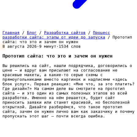
Главная
/
Блог
/
Разработка сайтов
/
Процесс
разработки сайта: этапы от идеи до запуска
/
Прототип
сайта: что это и зачем он нужен
8 августа 2026
·
9 минут
·
1534 слов
Прототип сайта: что это и зачем он нужен
Вы решились на сайт, нашли подрядчика, договорились о
цене — и вдруг вам присылают на согласование не
красивые макеты, а какие-то серые схемы с
прямоугольниками вместо картинок и надписями «здесь
блок услуг». Первая реакция: «Мне что, за это платить?
Где дизайн?» На самом деле вы смотрите на прототип
сайта — и это один из самых полезных этапов во всей
разработке. Именно на нём решается, будет сайт
приносить заявки или станет красивой, но бесполезной
открыткой. Давайте разберёмся, что такое прототип
сайта, зачем он нужен лично вам как заказчику и почему
пропускать этот шаг — почти всегда ошибка.
Что такое прототип сайта простыми