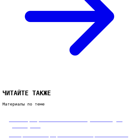
ЧИТАЙТЕ ТАКЖЕ
Материалы по теме
Этапы разработки сайта: путь от идеи
до запуска
Разбираем этапы разработки сайта простым языком: