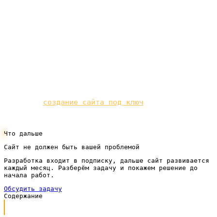
проведут по нему понятным языком, учтут ваши
правки и только после вашего «да» превратят
схему в работающий сайт с дизайном, текстами и
формой заявки. Вы участвуете там, где это важно,
— в смысле и структуре, — а всю техническую
рутину берёт на себя подрядчик.
Нужен не разбор, а результат? Посмотрите, как
устроено
создание сайта под ключ
для вашего
бизнеса.
Что дальше
Сайт не должен быть вашей проблемой
Разработка входит в подписку, дальше сайт развивается
каждый месяц. Разберём задачу и покажем решение до
начала работ.
Обсудить задачу
Содержание
Что такое прототип сайта простыми словами