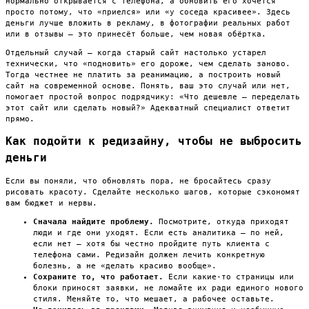
нормально открывается с телефона, а обновить его хочется
просто потому, что «приелся» или «у соседа красивее». Здесь
деньги лучше вложить в рекламу, в фотографии реальных работ
или в отзывы — это принесёт больше, чем новая обёртка.
Отдельный случай — когда старый сайт настолько устарел
технически, что «подновить» его дороже, чем сделать заново.
Тогда честнее не платить за реанимацию, а построить новый
сайт на современной основе. Понять, ваш это случай или нет,
помогает простой вопрос подрядчику: «Что дешевле — переделать
этот сайт или сделать новый?» Адекватный специалист ответит
прямо.
Как подойти к редизайну, чтобы не выбросить
деньги
Если вы поняли, что обновлять пора, не бросайтесь сразу
рисовать красоту. Сделайте несколько шагов, которые сэкономят
вам бюджет и нервы.
Сначала найдите проблему.
Посмотрите, откуда приходят
люди и где они уходят. Если есть аналитика — по ней,
если нет — хотя бы честно пройдите путь клиента с
телефона сами. Редизайн должен лечить конкретную
болезнь, а не «делать красиво вообще».
Сохраните то, что работает.
Если какие-то страницы или
блоки приносят заявки, не ломайте их ради единого нового
стиля. Меняйте то, что мешает, а рабочее оставьте.