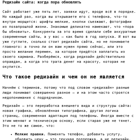
Редизайн сайта: когда пора обновлять
Сайт работает уже пять лет, заявки идут, вроде всё в порядке.
Но каждый раз, когда вы открываете его с телефона, что-то
внутри морщится: шрифты мелкие, кнопки съезжают, фотографии
из позапрошлой жизни. Знакомые деликатно намекают, что «пора
бы обновить». Конкуренты за это время сделали себе аккуратные
современные сайты, а у вас — как было в год запуска. И вот вы
уже гуглите, сколько стоит редизайн сайта, но не понимаете
главного: а точно ли он вам нужен прямо сейчас, или это
просто желание перемен, за которое придётся заплатить из
своего кармана. Разберёмся, когда редизайн действительно
оправдан, а когда это трата денег на красоту, которая не
окупится.
Что такое редизайн и чем он не является
Начнём с терминов, потому что под словом «редизайн» разные
люди понимают совершенно разное — и на этом часто строятся
недопонимания с подрядчиком.
Редизайн — это переработка внешнего вида и структуры сайта:
новая графика, обновлённая типографика, другая логика
страниц, современная адаптация под телефоны. Иногда вместе с
этим меняют и техническую основу, если старая уже не тянет.
Это не то же самое, что:
Мелкие правки.
Поменять телефон, добавить услугу,
обновить цену — это текущая поддержка, а не редизайн.