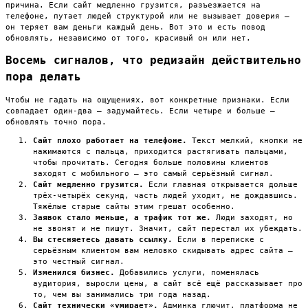
причина. Если сайт медленно грузится, разъезжается на
телефоне, путает людей структурой или не вызывает доверия —
он теряет вам деньги каждый день. Вот это и есть повод
обновлять, независимо от того, красивый он или нет.
Восемь сигналов, что редизайн действительно
пора делать
Чтобы не гадать на ощущениях, вот конкретные признаки. Если
совпадает один-два — задумайтесь. Если четыре и больше —
обновлять точно пора.
Сайт плохо работает на телефоне.
Текст мелкий, кнопки не
нажимаются с пальца, приходится растягивать пальцами,
чтобы прочитать. Сегодня больше половины клиентов
заходят с мобильного — это самый серьёзный сигнал.
Сайт медленно грузится.
Если главная открывается дольше
трёх-четырёх секунд, часть людей уходит, не дождавшись.
Тяжёлые старые сайты этим грешат особенно.
Заявок стало меньше, а трафик тот же.
Люди заходят, но
не звонят и не пишут. Значит, сайт перестал их убеждать.
Вы стесняетесь давать ссылку.
Если в переписке с
серьёзным клиентом вам неловко скидывать адрес сайта —
это честный сигнал.
Изменился бизнес.
Добавились услуги, поменялась
аудитория, выросли цены, а сайт всё ещё рассказывает про
то, чем вы занимались три года назад.
Сайт технически «умирает».
Админка глючит, платформа не