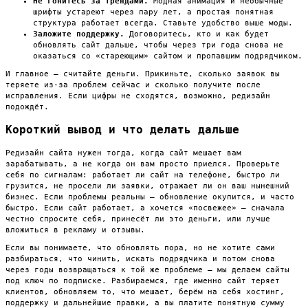
Не гонитесь за трендами.
Модная анимация и необычные
шрифты устареют через пару лет, а простая понятная
структура работает всегда. Ставьте удобство выше моды.
Заложите поддержку.
Договоритесь, кто и как будет
обновлять сайт дальше, чтобы через три года снова не
оказаться со «стареющим» сайтом и пропавшим подрядчиком.
И главное — считайте деньги. Прикиньте, сколько заявок вы
теряете из-за проблем сейчас и сколько получите после
исправления. Если цифры не сходятся, возможно, редизайн
подождёт.
Короткий вывод и что делать дальше
Редизайн сайта нужен тогда, когда сайт мешает вам
зарабатывать, а не когда он вам просто приелся. Проверьте
себя по сигналам: работает ли сайт на телефоне, быстро ли
грузится, не просели ли заявки, отражает ли он ваш нынешний
бизнес. Если проблемы реальны — обновление окупится, и часто
быстро. Если сайт работает, а хочется «посвежее» — сначала
честно спросите себя, принесёт ли это деньги, или лучше
вложиться в рекламу и отзывы.
Если вы понимаете, что обновлять пора, но не хотите сами
разбираться, что чинить, искать подрядчика и потом снова
через годы возвращаться к той же проблеме — мы делаем сайты
под ключ по подписке. Разбираемся, где именно сайт теряет
клиентов, обновляем то, что мешает, берём на себя хостинг,
поддержку и дальнейшие правки, а вы платите понятную сумму