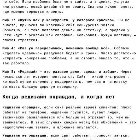
по себе. Если проблема была не в сайте, а в ценах, услугах
или рекламе, новый дизайн её не решит. Сначала нужно понять,
где именно теряются клиенты.
Миф 3: «Нужно как у конкурента, у которого красиво».
Вы не
знаете, приносит ли красивый сайт конкурента заявки.
Возможно, он тоже потратил деньги на эстетику, а продажи у
него идут с рекламы или сарафана. Копировать чужую картинку —
плохая стратегия.
Миф 4: «Раз уж переделываем, поменяем вообще всё».
Соблазн
«сделать идеально» раздувает бюджет и сроки. Часто достаточно
исправить конкретные проблемы, а не строить заново то, что и
так работало.
Миф 5: «Редизайн — это разовое дело, сделал и забыл».
Через
несколько лет история повторится. Сайт — живой инструмент,
который лучше понемногу поддерживать, чем раз в пятилетку
затевать большую дорогую переделку.
Когда редизайн оправдан, а когда нет
Редизайн оправдан
, если сайт реально теряет клиентов: плохо
работает на телефоне, медленно грузится, путает людей,
технически разваливается или больше не отражает то, чем вы
занимаетесь. В этих случаях каждый месяц без обновления — это
недополученные заявки, и вложение окупается.
Редизайн не оправдан
, если сайт работает, приносит заявки,