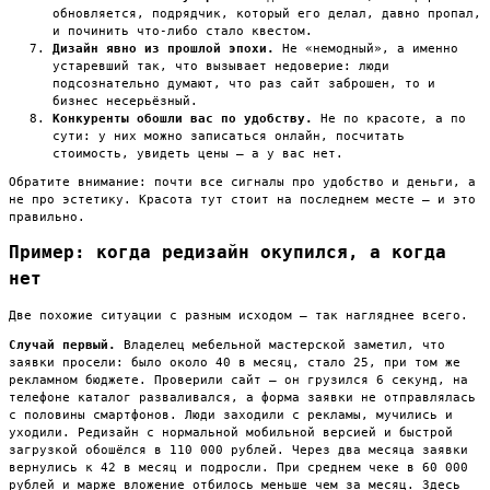
обновляется, подрядчик, который его делал, давно пропал,
и починить что-либо стало квестом.
Дизайн явно из прошлой эпохи.
Не «немодный», а именно
устаревший так, что вызывает недоверие: люди
подсознательно думают, что раз сайт заброшен, то и
бизнес несерьёзный.
Конкуренты обошли вас по удобству.
Не по красоте, а по
сути: у них можно записаться онлайн, посчитать
стоимость, увидеть цены — а у вас нет.
Обратите внимание: почти все сигналы про удобство и деньги, а
не про эстетику. Красота тут стоит на последнем месте — и это
правильно.
Пример: когда редизайн окупился, а когда
нет
Две похожие ситуации с разным исходом — так нагляднее всего.
Случай первый.
Владелец мебельной мастерской заметил, что
заявки просели: было около 40 в месяц, стало 25, при том же
рекламном бюджете. Проверили сайт — он грузился 6 секунд, на
телефоне каталог разваливался, а форма заявки не отправлялась
с половины смартфонов. Люди заходили с рекламы, мучились и
уходили. Редизайн с нормальной мобильной версией и быстрой
загрузкой обошёлся в 110 000 рублей. Через два месяца заявки
вернулись к 42 в месяц и подросли. При среднем чеке в 60 000
рублей и марже вложение отбилось меньше чем за месяц. Здесь