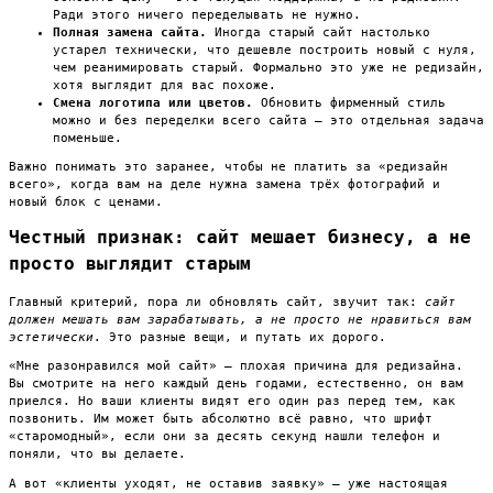
Ради этого ничего переделывать не нужно.
Полная замена сайта.
Иногда старый сайт настолько
устарел технически, что дешевле построить новый с нуля,
чем реанимировать старый. Формально это уже не редизайн,
хотя выглядит для вас похоже.
Смена логотипа или цветов.
Обновить фирменный стиль
можно и без переделки всего сайта — это отдельная задача
поменьше.
Важно понимать это заранее, чтобы не платить за «редизайн
всего», когда вам на деле нужна замена трёх фотографий и
новый блок с ценами.
Честный признак: сайт мешает бизнесу, а не
просто выглядит старым
Главный критерий, пора ли обновлять сайт, звучит так:
сайт
должен мешать вам зарабатывать, а не просто не нравиться вам
эстетически
. Это разные вещи, и путать их дорого.
«Мне разонравился мой сайт» — плохая причина для редизайна.
Вы смотрите на него каждый день годами, естественно, он вам
приелся. Но ваши клиенты видят его один раз перед тем, как
позвонить. Им может быть абсолютно всё равно, что шрифт
«старомодный», если они за десять секунд нашли телефон и
поняли, что вы делаете.
А вот «клиенты уходят, не оставив заявку» — уже настоящая