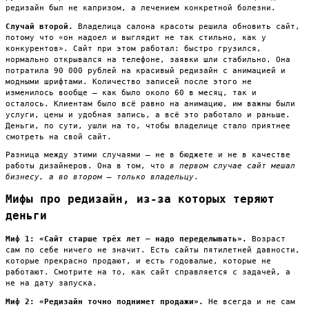
редизайн был не капризом, а лечением конкретной болезни.
Случай второй.
Владелица салона красоты решила обновить сайт,
потому что «он надоел и выглядит не так стильно, как у
конкурентов». Сайт при этом работал: быстро грузился,
нормально открывался на телефоне, заявки шли стабильно. Она
потратила 90 000 рублей на красивый редизайн с анимацией и
модными шрифтами. Количество записей после этого не
изменилось вообще — как было около 60 в месяц, так и
осталось. Клиентам было всё равно на анимацию, им важны были
услуги, цены и удобная запись, а всё это работало и раньше.
Деньги, по сути, ушли на то, чтобы владелице стало приятнее
смотреть на свой сайт.
Разница между этими случаями — не в бюджете и не в качестве
работы дизайнеров. Она в том, что
в первом случае сайт мешал
бизнесу, а во втором — только владельцу
.
Мифы про редизайн, из-за которых теряют
деньги
Миф 1: «Сайт старше трёх лет — надо переделывать».
Возраст
сам по себе ничего не значит. Есть сайты пятилетней давности,
которые прекрасно продают, и есть годовалые, которые не
работают. Смотрите на то, как сайт справляется с задачей, а
не на дату запуска.
Миф 2: «Редизайн точно поднимет продажи».
Не всегда и не сам