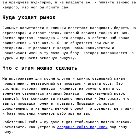
вы арендуете аудиторию, а не владеете ею, и платите заново за
каждого, кто мог бы прийти сам.
Куда уходит рынок
Сильные косметологи и клиники перестают наращивать бюджеты на
агрегаторах и строят поток, который зависит только от них.
Логика простая: площадка — это аренда, а собственный канал
привлечения — это актив. Он не обнуляется при смене
алгоритма, не дорожает с каждым новым конкурентом и
накапливает именно ту лояльную базу, которая возвращается на
курсы и приносит основную выручку.
Что с этим можно сделать
Мы выстраиваем для косметологов и клиник отдельный канал
привлечения, независимый от площадок и агрегаторов. Это
система, которая приводит клиентов напрямую к вам и со
временем становится активом бизнеса: предсказуемый поток
записей, без комиссии за каждого человека и без риска, что
завтра площадка поменяет правила. Площадки остаются
дополнением, а не единственной опорой — а доверие, репутация
и база лояльных клиентов работают на вас.
Собственный сайт — фундамент для стабильного потока заявок.
Посмотрите, как устроено
создание сайта под ключ
под вашу
нишу.