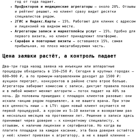
год от года падает.
ПроДокторов и медицинские агрегаторы
— около 20%. Отзывы
и рейтинг решают, но клиент сразу видит десятки
специалистов рядом.
2ГИС и Яндекс.Карты
— 15%. Работают для клиник с адресом
и лицензией на видном месте.
Агрегаторы записи и маркетплейсы услуг
— 15%. Удобно для
первого визита, но клиент принадлежит платформе.
Сарафан и повторные визиты
— оставшиеся 15%, самая
прибыльная, но плохо масштабируемая часть.
Цена заявки растёт, а контроль падает
Два-три года назад заявка на инъекции или аппаратные
процедуры обходилась в 150–250 ₽. Сегодня в крупных городах —
600–900 ₽, а по премиум-направлениям доходит до 1500 ₽:
аукцион перегрет, конкурентов в районе стало втрое больше.
Агрегаторы забирают комиссию с записи, диктуют правила показа
и в любой момент меняют алгоритм — поток падает на 40% за
ночь. До половины пришедших с площадок клиентов разовые: они
искали «акцию рядом подешевле», а не вашего врача. При этом
вся ценность ниши — в LTV: один новый клиент окупается не
первой процедурой, а курсом из 5–10 визитов и возвратами раз
в несколько месяцев на протяжении лет. Решение о записи здесь
принимают через доверие — к конкретному специалисту, к
отзывам, к наличию лицензии и сертификатов. Но когда вы
платите площадке за каждое касание, эта база доверия остаётся
у неё: клиент привязан к агрегатору, а не к вашей клинике —